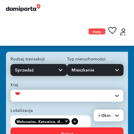
Dodaj
ogłoszenie
Rodzaj transakcji
Typ nieruchomości
Sprzedaż
Mieszkanie
Kraj
Lokalizacja
+ 0km
+
Wełnowiec, Katowice, śl...
Pokaż