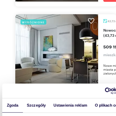
43,73
WYRÓŻNIONE
Nowoczesne 2-pokojowe mieszkanie z balkonem
(43,73
509 1
mieszk
Nowe mie
miasta 
zielonyc
Zgoda
Szczegóły
Ustawienia reklam
O plikach c
28,87