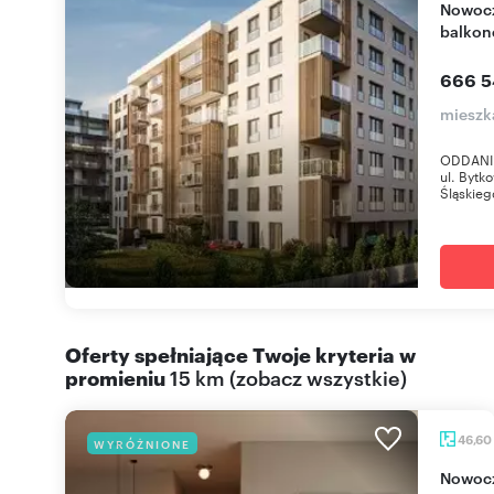
Nowoczesne 3-pokojowe mieszkanie z dużym
balkon
666 5
mieszk
ODDANIE
ul. Bytk
Śląskieg
Oferty spełniające Twoje kryteria w
promieniu
15 km
(
zobacz wszystkie
)
46,60
WYRÓŻNIONE
Nowoczesne 2-pokojowe mieszkanie 46,6 m² z