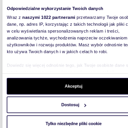
WYRÓŻNIONE
Odpowiedzialne wykorzystanie Twoich danych
Nowoczesna kawalerka z ogródkiem i tarasem w
Brynow
Wraz z
naszymi 1022 partnerami
przetwarzamy Twoje osob
dane, np. adres IP, korzystając z takich technologii jak pliki 
360 8
w celu wyświetlania spersonalizowanych reklam i treści,
mieszk
analizowania tychże, wychodzenia naprzeciw oczekiwaniom
użytkowników i rozwoju produktów. Masz wybór odnośnie te
Nowa kaw
kto używa Twoich danych i w jakich celach to robi.
miasta 
zielonyc
Dowiedz się więcej odnośnie tego, jak Twoje osobiste dane 
przetwarzane oraz ustaw własne preferencje w
sekcji
szczegółów
. W Deklaracji plików cookie możesz zmienić lu
wycofać swoją zgodę w dowolnej chwili.
Akceptuj
Wykorzystujemy pliki cookie do spersonalizowania treści i r
73,86
WYRÓŻNIONE
Dostosuj
aby oferować funkcje społecznościowe i analizować ruch w 
Na sprzedaż nowoczesny apartament 74 m² z
witrynie. Informacje o tym, jak korzystasz z naszej witryny,
ogródk
udostępniamy partnerom społecznościowym, reklamowym i
Tylko niezbędne pliki cookie
analitycznym. Partnerzy mogą połączyć te informacje z inn