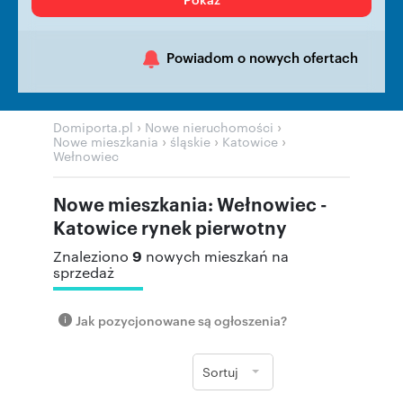
Powiadom o nowych ofertach
›
›
Domiporta.pl
Nowe nieruchomości
›
›
›
Nowe mieszkania
śląskie
Katowice
Wełnowiec
Nowe mieszkania: Wełnowiec -
Katowice rynek pierwotny
9
Znaleziono
nowych mieszkań na
sprzedaż
Jak pozycjonowane są ogłoszenia?
Sortuj