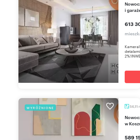
Nowoczesne 3-pokojowe mieszkanie z balkonem
i garaż
613 3
mieszk
Kameraln
detalami
2%!INWE
56,11
WYRÓŻNIONE
Nowoczesne 3-pokojowe mieszkanie z balkonem
w Kosz
589 15