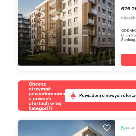
676 2
mieszk
ODDANIE
ul. Bytk
Śląskieg
Chcesz
otrzymać
powiadomienia
Powiadom o nowych oferta
o nowych
ofertach w tej
kategorii?
63,48