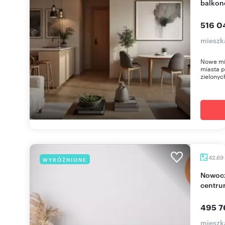
balkon
516 0
mieszk
Nowe mie
miasta 
zielonyc
42,69
WYRÓŻNIONE
Nowoczesne 42,69 m2 - balkon, blisko zieleni i
centr
495 7
mieszk