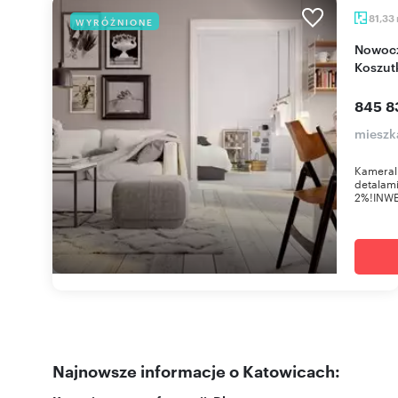
81,33
WYRÓŻNIONE
Nowoczesne 4-pokojowe mieszkanie w sercu
Koszutk
845 8
mieszk
Kameraln
detalami
2%!INWE
Najnowsze informacje o Katowicach: