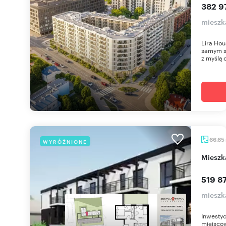
382 9
mieszk
Lira Hou
samym se
z myślą o
66,65
WYRÓŻNIONE
miesz
519 87
mieszk
Inwestyc
miejsco