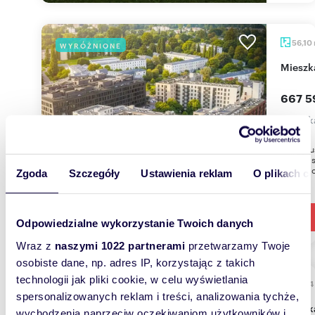
56,10
WYRÓŻNIONE
miesz
667 5
mieszk
Lira Hou
samym se
z myślą o
Zgoda
Szczegóły
Ustawienia reklam
O plikach c
Odpowiedzialne wykorzystanie Twoich danych
Wraz z
naszymi 1022 partnerami
przetwarzamy Twoje
osobiste dane, np. adres IP, korzystając z takich
technologii jak pliki cookie, w celu wyświetlania
46,84
WYRÓŻNIONE
spersonalizowanych reklam i treści, analizowania tychże,
miesz
wychodzenia naprzeciw oczekiwaniom użytkowników i