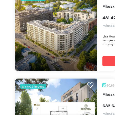
miesz
481 42
mieszk
Lira Hou
samym se
z myślą o
60,83
WYRÓŻNIONE
miesz
632 6
mieszk