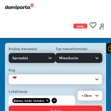
Dodaj
ogłoszenie
Rodzaj transakcji
Typ nieruchomości
Sprzedaż
Mieszkanie
Kraj
Lokalizacja
+ 0km
+
Bałuty, Łódź, łódzkie
Pokaż