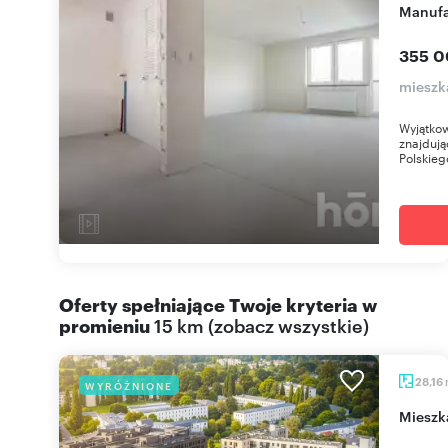
Manufa
355 0
mieszk
Wyjątkow
znajdują
Polskiego
Oferty spełniające Twoje kryteria w
promieniu
15 km
(
zobacz wszystkie
)
28,16
WYRÓŻNIONE
miesz