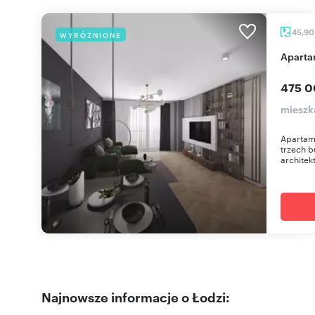
45,9
WYRÓŻNIONE
Apart
475 0
mieszk
Apartame
trzech b
architek
Najnowsze informacje o Łodzi: