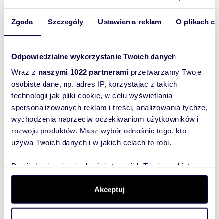
8
3
680 340 zł
Zgoda
Szczegóły
Ustawienia reklam
O plikach c
42,89 m
8
2
488 946 zł
2
Odpowiedzialne wykorzystanie Twoich danych
42,61 m
1
2
434 622 zł
2
Wraz z
naszymi 1022 partnerami
przetwarzamy Twoje
osobiste dane, np. adres IP, korzystając z takich
42,02 m
2
2
432 806 zł
2
technologii jak pliki cookie, w celu wyświetlania
spersonalizowanych reklam i treści, analizowania tychże,
54,32 m
2
2
548 632 zł
2
wychodzenia naprzeciw oczekiwaniom użytkowników i
rozwoju produktów. Masz wybór odnośnie tego, kto
używa Twoich danych i w jakich celach to robi.
42,61 m
3
2
443 144 zł
2
Dowiedz się więcej odnośnie tego, jak Twoje osobiste
42,02 m
3
2
437 008 zł
2
dane są przetwarzane oraz ustaw własne preferencje w
sekcji szczegółów
. W Deklaracji plików cookie możesz
Akceptuj
zmienić lub wycofać swoją zgodę w dowolnej chwili.
39,73 m
3
2
421 138 zł
2