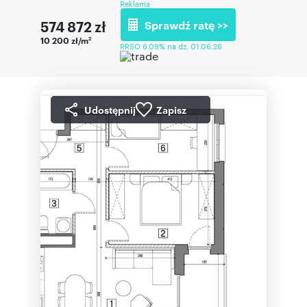
Reklama
574 872
zł
Sprawdź ratę >>
10 200 zł/m
2
RRSO 6,09% na dz. 01.06.26
Udostępnij
Zapisz