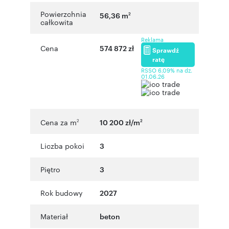
Powierzchnia
56,36 m
2
całkowita
Reklama
Cena
574 872 zł
Sprawdź
ratę
RSSO 6,09% na dz.
01.06.26
Cena za m
10 200 zł/m
2
2
Liczba pokoi
3
Piętro
3
Rok budowy
2027
Materiał
beton