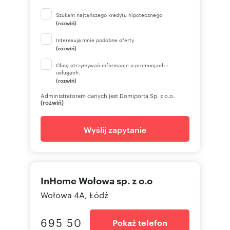
Szukam najtańszego kredytu hipotecznego
(rozwiń)
Interesują mnie podobne oferty
(rozwiń)
Chcę otrzymywać informacje o promocjach i
usługach.
(rozwiń)
Administratorem danych jest Domiporta Sp. z o.o.
(rozwiń)
Wyślij zapytanie
InHome Wołowa sp. z o.o
Wołowa 4A, Łódź
695 50
Pokaż telefon