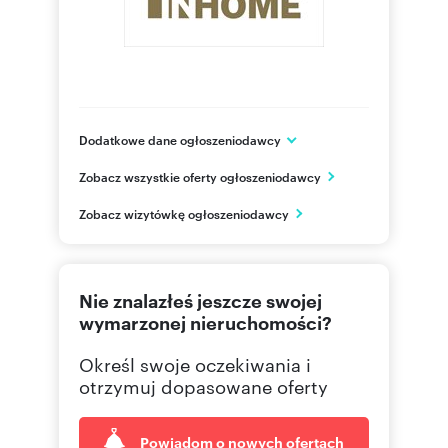
Dodatkowe dane ogłoszeniodawcy
InHome Wołowa sp. z o.o
Zobacz wszystkie oferty ogłoszeniodawcy
ul. Łąkowa 29
Łódź
Zobacz wizytówkę ogłoszeniodawcy
łódzkie
695 50
Pokaż telefon
Nie znalazłeś jeszcze swojej
724 88
Pokaż telefon
wymarzonej nieruchomości?
Określ swoje oczekiwania i
724 88
Pokaż telefon
otrzymuj dopasowane oferty
Powiadom o nowych ofertach