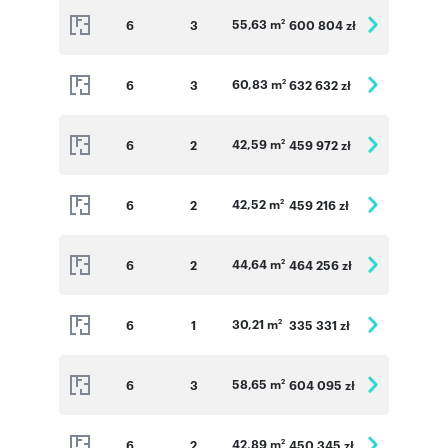
55,63 m
6
3
600 804 zł
2
60,83 m
6
3
632 632 zł
2
42,59 m
6
2
459 972 zł
2
42,52 m
6
2
459 216 zł
2
44,64 m
6
2
464 256 zł
2
30,21 m
6
1
335 331 zł
2
58,65 m
6
3
604 095 zł
2
42,89 m
6
2
450 345 zł
2