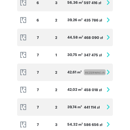
56,36 m
6
3
597 416 zł
2
39,26 m
6
2
435 786 zł
2
44,58 m
7
2
468 090 zł
2
30,75 m
7
1
347 475 zł
2
42,61 m
7
2
2
REZERWACJA
42,02 m
7
2
458 018 zł
2
39,74 m
7
2
441 114 zł
2
54,32 m
7
3
586 656 zł
2