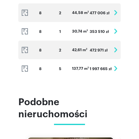
44,58 m
8
2
477 006 zł
2
30,74 m
8
1
353 510 zł
2
42,61 m
8
2
472 971 zł
2
137,77 m
8
5
1 997 665 zł
2
Podobne
nieruchomości