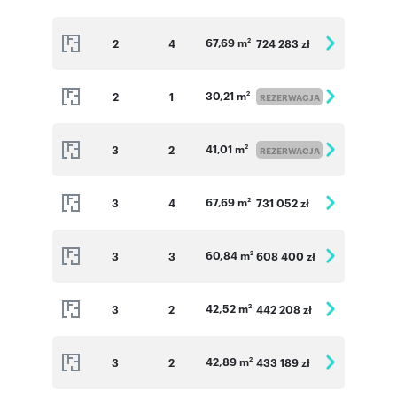
67,69 m
2
4
724 283 zł
2
30,21 m
2
1
2
REZERWACJA
41,01 m
3
2
2
REZERWACJA
67,69 m
3
4
731 052 zł
2
60,84 m
3
3
608 400 zł
2
42,52 m
3
2
442 208 zł
2
42,89 m
3
2
433 189 zł
2