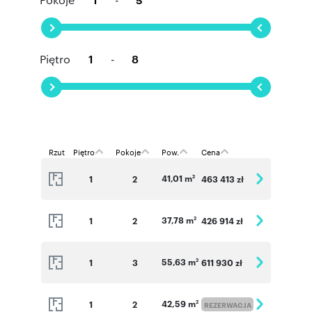
Piętro
-
Rzut
Piętro
Pokoje
Pow.
Cena
41,01 m
1
2
463 413 zł
2
37,78 m
1
2
426 914 zł
2
55,63 m
1
3
611 930 zł
2
42,59 m
1
2
2
REZERWACJA