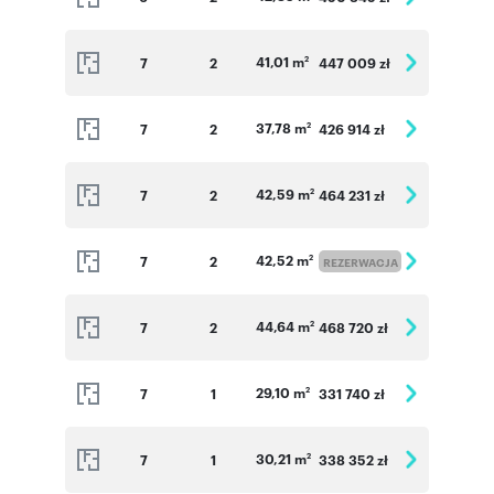
41,01 m
7
2
447 009 zł
2
37,78 m
7
2
426 914 zł
2
42,59 m
7
2
464 231 zł
2
42,52 m
7
2
2
REZERWACJA
44,64 m
7
2
468 720 zł
2
29,10 m
7
1
331 740 zł
2
30,21 m
7
1
338 352 zł
2