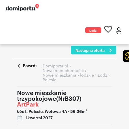
Dodaj
ogłoszenie
Następna oferta
Powrót
›
Domiporta.pl
›
Nowe nieruchomości
›
›
›
Nowe mieszkania
łódzkie
Łódź
Polesie
Nowe mieszkanie
trzypokojowe(NrB307)
ArtPark
Łódź
,
Polesie
,
Wołowa 4A
- 56,36m
2
I kwartał 2027