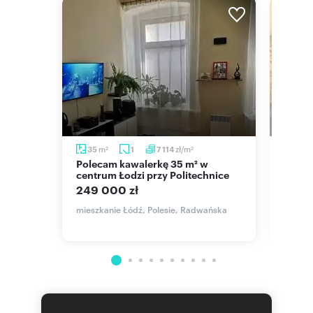
m
zł/m
35
1
7 114
98,1
2
2
Polecam kawalerkę 35 m² w
Inwestycyjne mieszkanie 98 m² w
rt
centrum Łodzi przy Politechnice
centru
249 000 zł
980 
mieszkanie Łódź, Polesie, Radwańska
mieszka
ierpnia