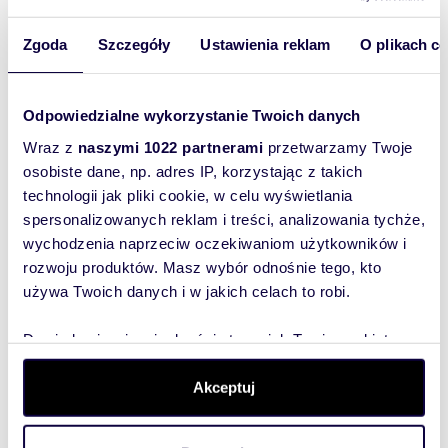
42,61 m
1
2
434 622 zł
2
Zgoda
Szczegóły
Ustawienia reklam
O plikach c
42,02 m
2
2
432 806 zł
2
Odpowiedzialne wykorzystanie Twoich danych
Wraz z
naszymi 1022 partnerami
przetwarzamy Twoje
54,32 m
2
2
548 632 zł
2
osobiste dane, np. adres IP, korzystając z takich
technologii jak pliki cookie, w celu wyświetlania
42,61 m
3
2
443 144 zł
2
spersonalizowanych reklam i treści, analizowania tychże,
wychodzenia naprzeciw oczekiwaniom użytkowników i
rozwoju produktów. Masz wybór odnośnie tego, kto
42,02 m
3
2
437 008 zł
2
używa Twoich danych i w jakich celach to robi.
39,73 m
3
2
421 138 zł
2
Dowiedz się więcej odnośnie tego, jak Twoje osobiste
dane są przetwarzane oraz ustaw własne preferencje w
sekcji szczegółów
. W Deklaracji plików cookie możesz
54,32 m
Akceptuj
3
2
554 064 zł
2
zmienić lub wycofać swoją zgodę w dowolnej chwili.
56,36 m
2