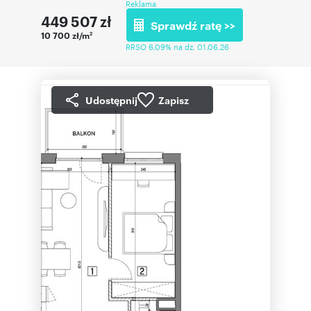
Reklama
449 507
zł
Sprawdź ratę >>
10 700 zł/m
2
RRSO 6,09% na dz. 01.06.26
Udostępnij
Zapisz