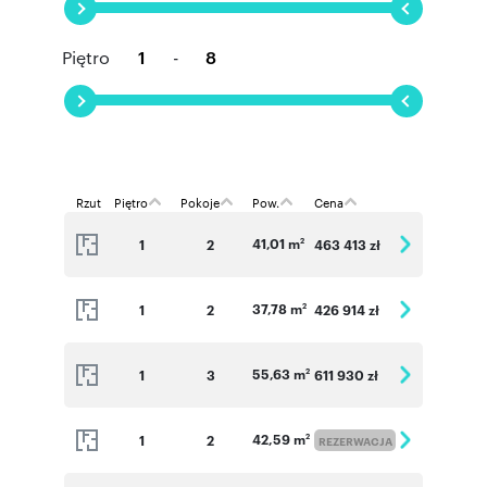
Piętro
-
Rzut
Piętro
Pokoje
Pow.
Cena
41,01 m
1
2
463 413 zł
2
37,78 m
1
2
426 914 zł
2
55,63 m
1
3
611 930 zł
2
42,59 m
1
2
2
REZERWACJA