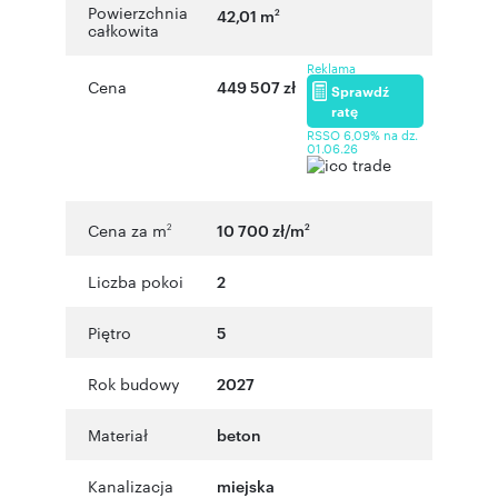
Powierzchnia
42,01 m
2
całkowita
Reklama
Cena
449 507 zł
Sprawdź
ratę
RSSO 6,09% na dz.
01.06.26
Cena za m
10 700 zł/m
2
2
Liczba pokoi
2
Piętro
5
Rok budowy
2027
Materiał
beton
Kanalizacja
miejska