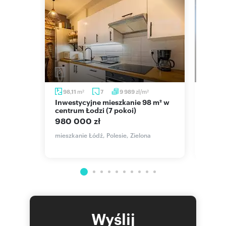
m
zł/m
m
98,11
7
9 989
43
2
2
Inwestycyjne mieszkanie 98 m² w
Nowoczesne 2-pokojowe
centrum Łodzi (7 pokoi)
miesz
home 
980 000 zł
485 
skiego
mieszkanie Łódź, Polesie, Zielona
mieszka
Wyślij