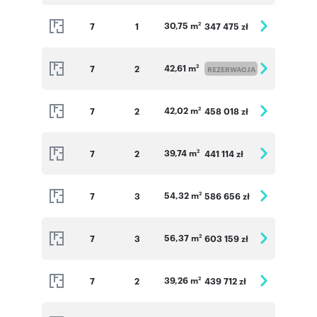
30,75 m
7
1
347 475 zł
2
42,61 m
7
2
2
REZERWACJA
42,02 m
7
2
458 018 zł
2
39,74 m
7
2
441 114 zł
2
54,32 m
7
3
586 656 zł
2
56,37 m
7
3
603 159 zł
2
39,26 m
7
2
439 712 zł
2