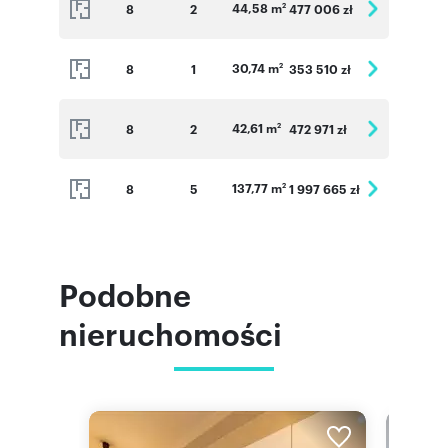
44,58 m
8
2
477 006 zł
2
30,74 m
8
1
353 510 zł
2
42,61 m
8
2
472 971 zł
2
137,77 m
8
5
1 997 665 zł
2
Podobne
nieruchomości