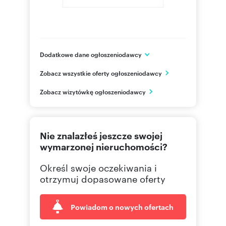
Dodatkowe dane ogłoszeniodawcy
InHome Wołowa sp. z o.o
Zobacz wszystkie oferty ogłoszeniodawcy
ul. Łąkowa 29
Łódź
Zobacz wizytówkę ogłoszeniodawcy
łódzkie
695 50
Pokaż telefon
Nie znalazłeś jeszcze swojej
724 88
Pokaż telefon
wymarzonej nieruchomości?
Określ swoje oczekiwania i
724 88
Pokaż telefon
otrzymuj dopasowane oferty
Powiadom o nowych ofertach