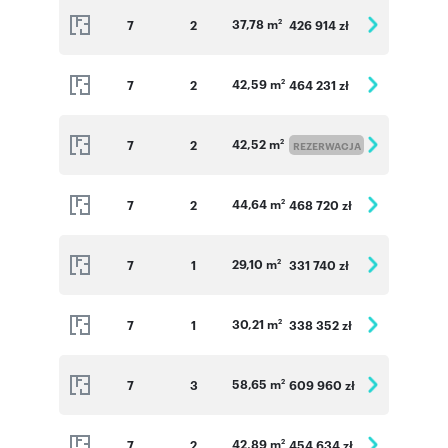
37,78 m
7
2
426 914 zł
2
42,59 m
7
2
464 231 zł
2
42,52 m
7
2
2
REZERWACJA
44,64 m
7
2
468 720 zł
2
29,10 m
7
1
331 740 zł
2
30,21 m
7
1
338 352 zł
2
58,65 m
7
3
609 960 zł
2
42,89 m
7
2
454 634 zł
2