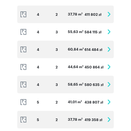
37,78 m
4
2
411 802 zł
2
55,63 m
4
3
584 115 zł
2
60,84 m
4
3
614 484 zł
2
44,64 m
4
2
450 864 zł
2
58,65 m
4
3
580 635 zł
2
41,01 m
5
2
438 807 zł
2
37,78 m
5
2
419 358 zł
2