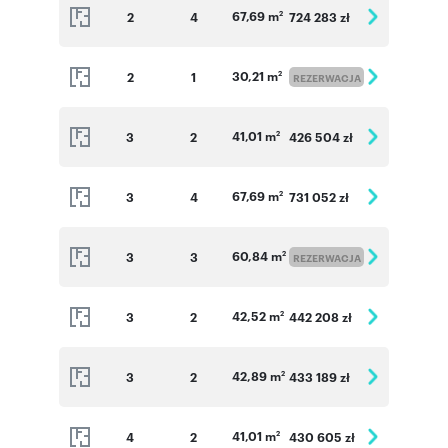
67,69 m
2
4
724 283 zł
2
30,21 m
2
1
2
REZERWACJA
41,01 m
3
2
426 504 zł
2
67,69 m
3
4
731 052 zł
2
60,84 m
3
3
2
REZERWACJA
42,52 m
3
2
442 208 zł
2
42,89 m
3
2
433 189 zł
2
41,01 m
4
2
430 605 zł
2