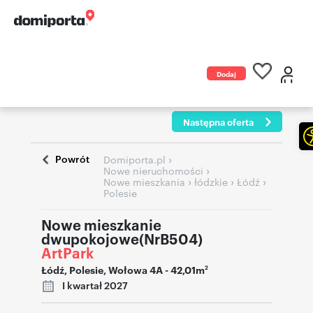
Dodaj
ogłoszenie
Następna oferta
Powrót
›
Domiporta.pl
›
Nowe nieruchomości
›
›
›
Nowe mieszkania
łódzkie
Łódź
Polesie
Nowe mieszkanie
dwupokojowe(NrB504)
ArtPark
Łódź
,
Polesie
,
Wołowa 4A
- 42,01m
2
I kwartał 2027