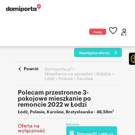
Dodaj
ogłoszenie
Następna oferta
Powrót
›
Domiporta.pl
›
›
Mieszkania na sprzedaż
łódzkie
›
›
Łódź
Polesie
Karolew
Polecam przestronne 3-
pokojowe mieszkanie po
remoncie 2022 w Łodzi
Łódź
,
Polesie
,
Karolew
,
Bratysławska
- 46,58m
2
Reklama
Oferta na
wyłączność
Sprawdź ratę >>