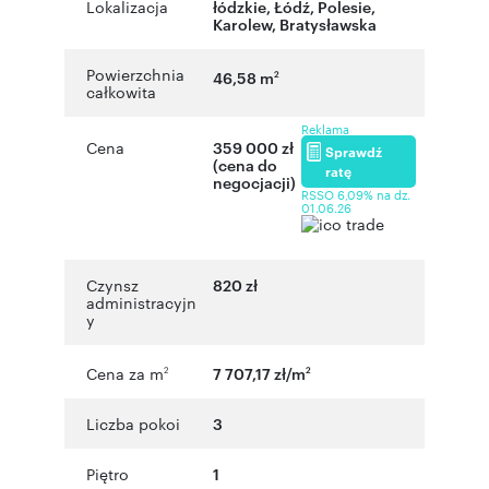
Lokalizacja
łódzkie
,
Łódź
,
Polesie
,
Karolew
,
Bratysławska
Powierzchnia
46,58 m
2
całkowita
Reklama
Cena
359 000 zł
Sprawdź
(cena do
ratę
negocjacji)
RSSO 6,09% na dz.
01.06.26
Czynsz
820 zł
administracyjn
y
Cena za m
7 707,17 zł/m
2
2
Liczba pokoi
3
Piętro
1