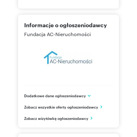
Informacje o ogłoszeniodawcy
Fundacja AC-Nieruchomości
Dodatkowe dane ogłoszeniodawcy
al. Tadeusza Kościuszki 71/6
Zobacz wszystkie oferty ogłoszeniodawcy
Łódź
łódzkie
PL
Zobacz wizytówkę ogłoszeniodawcy
605244
Pokaż telefon