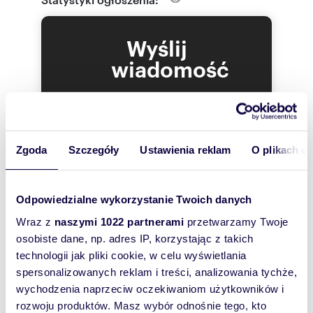
Blok położony w bardzo dobrej lokalizacji z
dostępem do pełnej infrastruktury. Nieopodal
Atlas Arena, Botanik.
Wyślij
Spółdzielcze własnościowe prawo z księgą
wieczystą.
wiadomość
Zapraszamy do prezentacji i zakupu.
To najlepszy
sposób, aby
Numer oferty: 03/01/25
właściciel
oferty
Zgoda
Szczegóły
Ustawienia reklam
O plikach c
szybko się z
Tobą
Odpowiedzialne wykorzystanie Twoich danych
skontaktował!
Wraz z
naszymi 1022 partnerami
przetwarzamy Twoje
osobiste dane, np. adres IP, korzystając z takich
technologii jak pliki cookie, w celu wyświetlania
spersonalizowanych reklam i treści, analizowania tychże,
wychodzenia naprzeciw oczekiwaniom użytkowników i
rozwoju produktów. Masz wybór odnośnie tego, kto