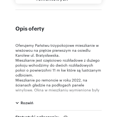
Opis oferty
Oferujemy Państwu trzypokojowe mieszkanie w
wieżowcu na piętrze pierwszym na osiedlu
Karolew ul. Bratysławska.
Mieszkanie jest częściowo rozkładowe z dużego
pokoju wchodzimy do dwóch rozkładowych
pokoi o powierzchni 11 m kw które są lustrzanym
odbiciem.
Mieszkanie po remoncie w roku 2022, na
ścianach gładzie na podłogach panele
winylowe. Okna w mieszkaniu wymienione były
w roku 2020, wystawa okien na stronę
wschodnią i południową. W przedpokoju szafa w
Rozwiń
zabudowie jak i w jednym z pokoi.
Mieszkanie zadbane, kuchnia wymaga
odświeżenia.
Statystyki ogłoszenia: