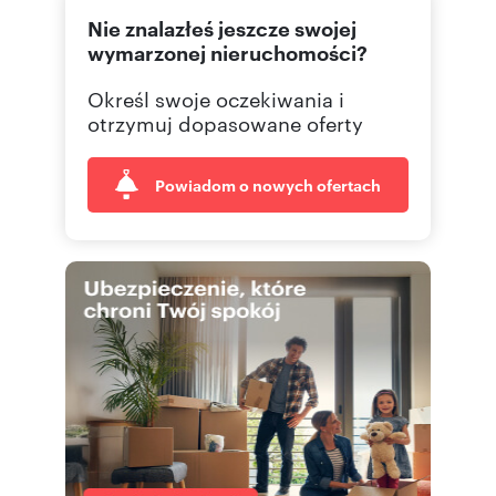
Nie znalazłeś jeszcze swojej
607844
Pokaż telefon
wymarzonej nieruchomości?
Określ swoje oczekiwania i
426 36
Pokaż telefon
otrzymuj dopasowane oferty
42 636
Pokaż fax
Powiadom o nowych ofertach