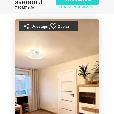
359 000
zł
RRSO 6,09% na dz. 01.06.26
7 707,17 zł/m
2
Udostępnij
Zapisz