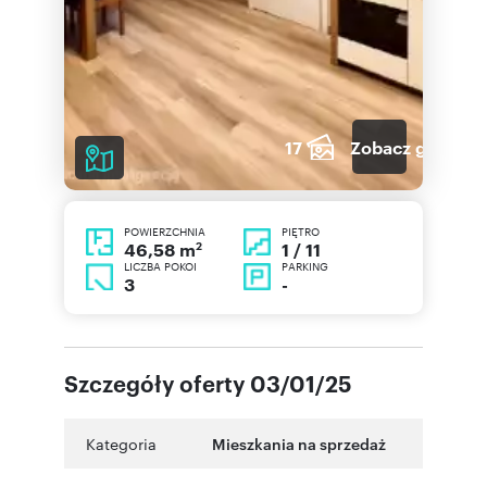
17
Zobacz galerię
POWIERZCHNIA
PIĘTRO
2
1 / 11
46,58 m
LICZBA POKOI
PARKING
3
-
Szczegóły oferty 03/01/25
Kategoria
Mieszkania na sprzedaż