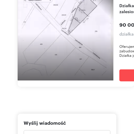
Działka z warunkami zabudowy, prąd, woda,
zalesi
90 00
działka
Oferuje
zabudow
Działka j
Wyślij wiadomość