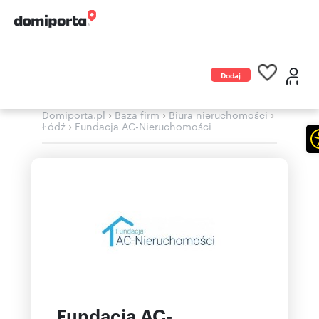
Dodaj
ogłoszenie
›
›
›
Domiporta.pl
Baza firm
Biura nieruchomości
›
Łódź
Fundacja AC-Nieruchomości
Fundacja AC-