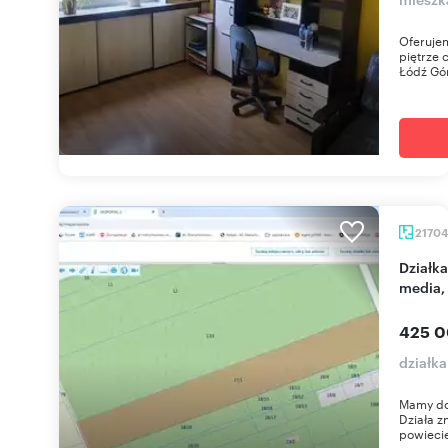
Oferuje
piętrze 
Łódź Gór
2170
Działka rolno-rekreacyjna z lasem, podział,
media,
425 0
działk
Mamy do 
Działa z
powiecie