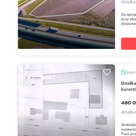
działka
Do sprze
przy obw
doskonal
2000
Działka 2000 m² z mediami, blisko plaży i
kurort
480 0
działk
Gnieżdż
wojewód
Puck prz