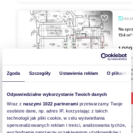
152,5
Na sprzedaż przestronne 6-pokojowe mieszkanie
154 m² 
1 000
mieszk
Oferuje
Zgoda
Szczegóły
Ustawienia reklam
O plikach c
roku 186
lokalizac
Odpowiedzialne wykorzystanie Twoich danych
Wraz z
naszymi 1022 partnerami
przetwarzamy Twoje
osobiste dane, np. adres IP, korzystając z takich
technologii jak pliki cookie, w celu wyświetlania
spersonalizowanych reklam i treści, analizowania tychże,
m
817
wychodzenia naprzeciw oczekiwaniom użytkowników i