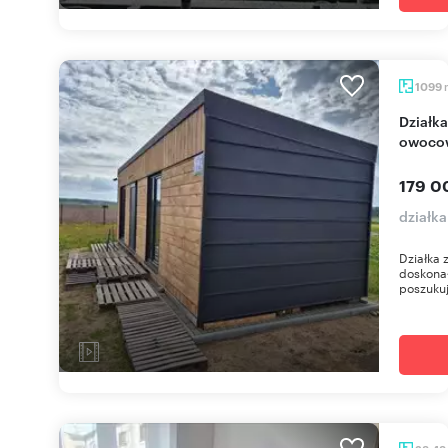
1099
Działka 1099 m2 z domem, garażem i drzewami
owoco
179 0
działka
Działka 
doskonał
poszukuj