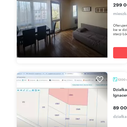
299 0
mieszk
Oferuje
kw w dzi
stacji Łó
1200
Działka rolno-budowlana z mediami (1200 m²)
Ignace
89 00
działk