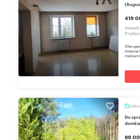
(Augus
419 0
mieszk
Prądzy
Oferuje
mieście 
malowni
m
279
Do sprzedania działka rekreacyjna z murowanym
domkie
89 00