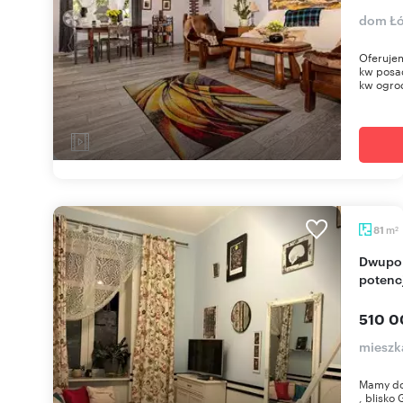
dom Łó
Oferuje
kw posad
kw ogrod
m
81
2
Dwupokojowe mieszkanie z antresolami i
potenc
510 0
mieszk
Mamy do 
, blisko 