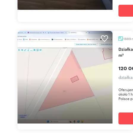
1889
Działka rekreacyjna z domkiem, zalesiona, 1889
m²
120 0
działk
Oferujem
około 1 
Polsce p