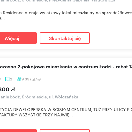
a Residence oferuje wyjątkowy lokal mieszkalny na sprzedaż!Inwe
...
Więcej
Skontaktuj się
oczesne 2-pokojowe mieszkanie w centrum Łodzi - rabat 
2
9 337
zł/m
2
2
800 zł
anie Łódź, Śródmieście, ul. Wólczańska
TYCJA DEWELOPERSKA W ŚCISŁYM CENTRUM, TUŻ PRZY ULICY PI
AKTURY WSZYSTKIE TRZY NAJWIĘ...