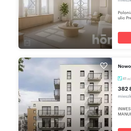
Poloni
ulic Pre
Now
41
m
382 
mieszk
INWES
MANUF