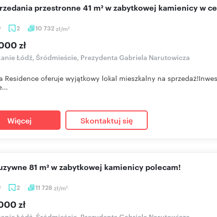
przedania przestronne 41 m² w zabytkowej kamienicy w c
2
10 732
zł/m
2
2
000 zł
anie Łódź, Śródmieście, Prezydenta Gabriela Narutowicza
a Residence oferuje wyjątkowy lokal mieszkalny na sprzedaż!Inwe
...
Więcej
Skontaktuj się
luzywne 81 m² w zabytkowej kamienicy polecam!
2
11 728
zł/m
2
2
000 zł
anie Łódź, Śródmieście, Prezydenta Gabriela Narutowicza