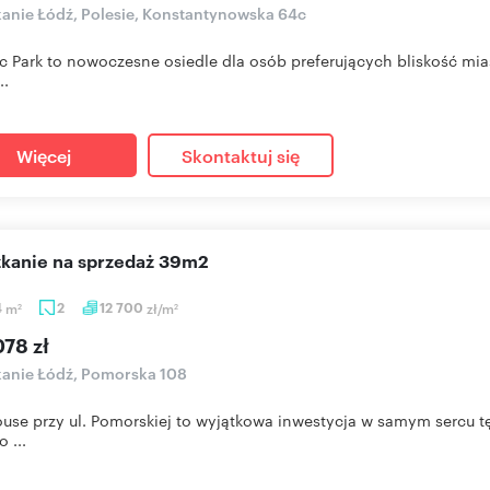
anie Łódź, Polesie, Konstantynowska 64c
c Park to nowoczesne osiedle dla osób preferujących bliskość mia
..
Więcej
Skontaktuj się
szkanie na sprzedaż 39m2
4
m
2
12 700
zł/m
2
2
78 zł
anie Łódź, Pomorska 108
ouse przy ul. Pomorskiej to wyjątkowa inwestycja w samym sercu tę
 ...