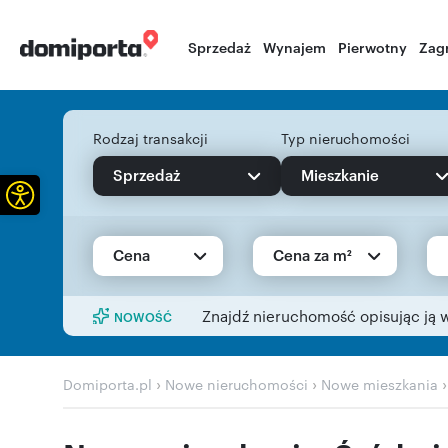
Sprzedaż
Wynajem
Pierwotny
Zag
Rodzaj transakcji
Typ nieruchomości
Sprzedaż
Mieszkanie
Otwórz pasek narzędzi
Cena
Cena za m²
Znajdź nieruchomość opisując ją 
NOWOŚĆ
›
›
Domiporta.pl
Nowe nieruchomości
Nowe mieszkania