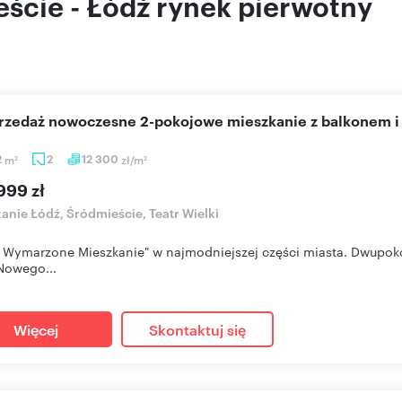
ście - Łódź rynek pierwotny
sprzedaż nowoczesne 2-pokojowe mieszkanie z balkonem
2
m
2
12 300
zł/m
2
2
999 zł
anie Łódź, Śródmieście, Teatr Wielki
 Wymarzone Mieszkanie" w najmodniejszej części miasta. Dwupo
Nowego...
Więcej
Skontaktuj się