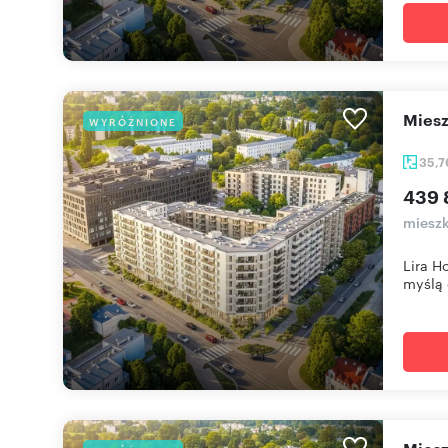
mie
WYRÓŻNIONE
35,
439 
mieszk
Lira H
myślą o