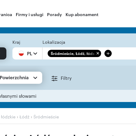
ranica
Firmy i usługi
Porady
Kup abonament
Kraj
Lokalizacja
+
PL
Śródmieście, Łódź, łódz...
Powierzchnia
Filtry
własnymi słowami
›
›
›
łódzkie
Łódź
Śródmieście