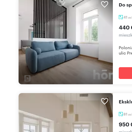
Do s
41
m
440 
mieszk
Poloni
ulic Pre
Eksk
81
m
950 
mieszk