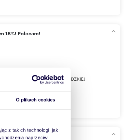
em 18%! Polecam!
OTRKOWSKIEJ (DEPTAK) ORAZ ŁÓDZKIEJ
O plikach cookies
ąc z takich technologii jak
i
 wychodzenia naprzeciw