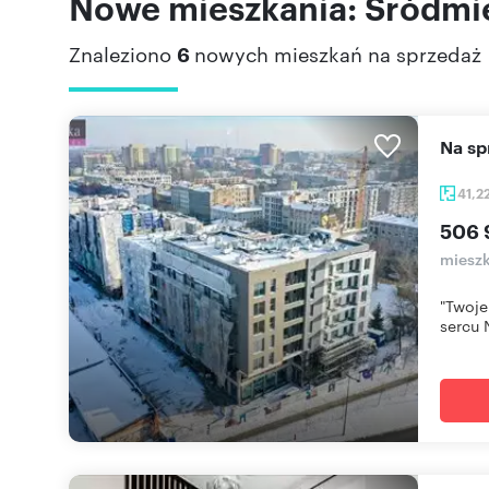
Nowe mieszkania: Śródmie
Znaleziono
6
nowych mieszkań na sprzedaż
Na 
41,2
506 
mieszk
"Twoje
sercu 