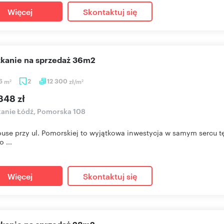
Więcej
Skontaktuj się
szkanie na sprzedaż 36m2
76
m
2
12 300
zł/m
2
2
848 zł
anie Łódź, Pomorska 108
ouse przy ul. Pomorskiej to wyjątkowa inwestycja w samym sercu tę
 ...
Więcej
Skontaktuj się