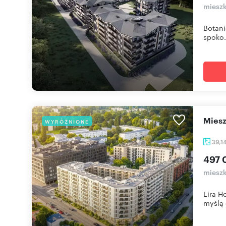
mieszk
Botani
spoko.
mie
WYRÓŻNIONE
39,1
497 0
mieszk
Lira H
myślą o