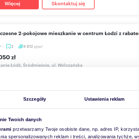
Więcej
Skontaktuj się
oczesne 2-pokojowe mieszkanie w centrum Łodzi z rabat
2
9 812
zł/m
2
2
050 zł
anie Łódź, Śródmieście, ul. Wólczańska
TYCJA DEWELOPERSKA W ŚCISŁYM CENTRUM, TUŻ PRZY ULICY PI
AKTURY WSZYSTKIE TRZY NAJWIĘ...
Szczegóły
Ustawienia reklam
Więcej
Skontaktuj się
nie Twoich danych
erami
przetwarzamy Twoje osobiste dane, np. adres IP, korzystaj
poziomowe 116 m² w zabytkowej kamienicy - centrum Łodz
lania spersonalizowanych reklam i treści, analizowania tychże,