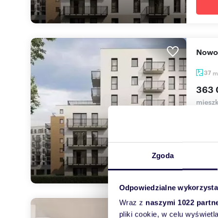
Now
37
m
363 
mieszk
INWES
MANUF
Zgoda
Odpowiedzialne wykorzysta
Wraz z
naszymi 1022 partn
Dwu
pliki cookie, w celu wyświet