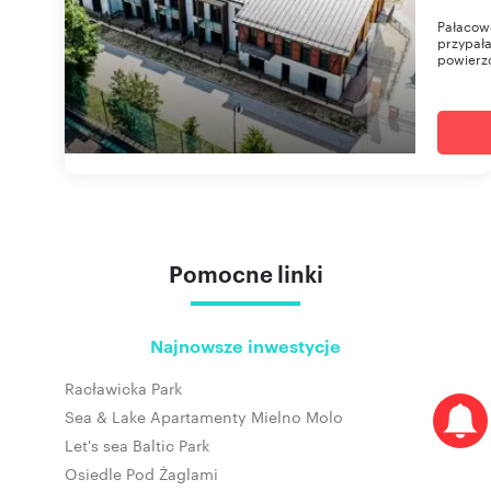
Pałacowe
przypał
powierzc
Pomocne linki
Najnowsze inwestycje
Racławicka Park
Sea & Lake Apartamenty Mielno Molo
Let's sea Baltic Park
Osiedle Pod Żaglami