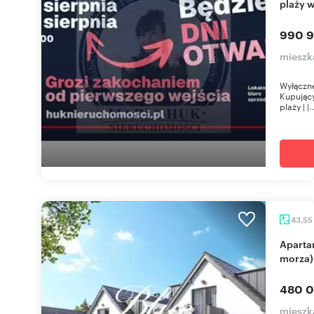
plaży w
990 9
mieszk
Wyłączne
Kupujący
plaży | |.
43,55
Apartament 2 pok. z tarasem i basenem (150m od
morza)
480 0
mieszk