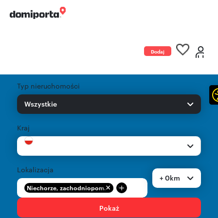
Dodaj
ogłoszenie
Typ nieruchomości
Wszystkie
Kraj
Lokalizacja
+ 0km
+
Niechorze, zachodniopom...
Pokaż