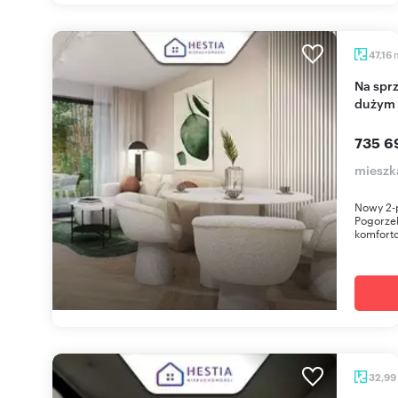
47,16
Na sprzedaż nowoczesny apartament 47 m² z
dużym 
735 6
mieszk
Nowy 2-
Pogorzel
komfort
32,99