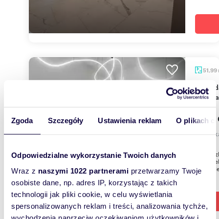
51,99
Sprzedam luksusowy apartament z tarasem i
panor
1 559
Zgoda
Szczegóły
Ustawienia reklam
O plikach c
mieszk
Zamieszk
Odpowiedzialne wykorzystanie Twoich danych
Pogorzel
zaledwie
Wraz z
naszymi 1022 partnerami
przetwarzamy Twoje
osobiste dane, np. adres IP, korzystając z takich
technologii jak pliki cookie, w celu wyświetlania
spersonalizowanych reklam i treści, analizowania tychże,
wychodzenia naprzeciw oczekiwaniom użytkowników i