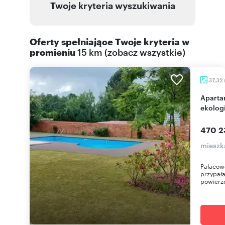
Twoje kryteria wyszukiwania
Oferty spełniające Twoje kryteria w
promieniu
15 km
(
zobacz wszystkie
)
37,32
Apartament 2 pok. z balkonem - basen i
ekolog
470 2
mieszk
Pałacowe
przypał
powierzc