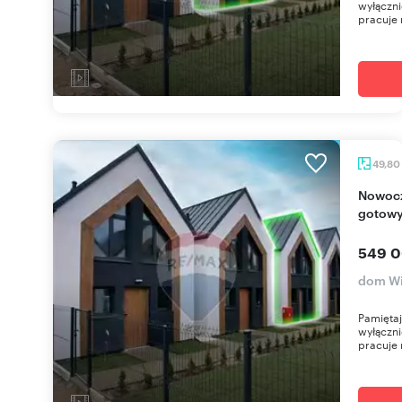
wyłączni
pracuje 
49,80
Nowoczesny dom nad Bałtykiem 150m od plaży,
gotowy
549 0
dom Wi
Pamięta
wyłączni
pracuje 