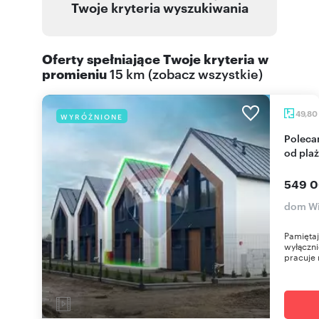
Twoje kryteria wyszukiwania
Oferty spełniające Twoje kryteria w
promieniu
15 km
(
zobacz wszystkie
)
49,80
WYRÓŻNIONE
Polecam nowoczesny dom nad Bałtykiem 150 m
od pla
549 0
dom Wi
Pamięta
wyłączni
pracuje 