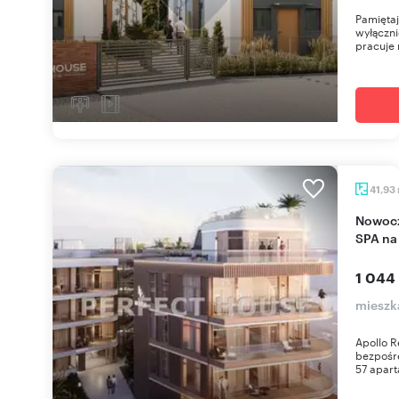
Pamięta
wyłączni
pracuje 
41,93
Nowoczesny apartament z widokiem na morze,
SPA na
1 044 
mieszk
Apollo 
bezpośr
57 apart