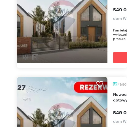
549 0
dom Wi
Pamięta
wyłączni
pracuje 
49,80
Nowoczesny dom nad Bałtykiem, 150 m od plaży,
gotowy
549 0
dom Wi