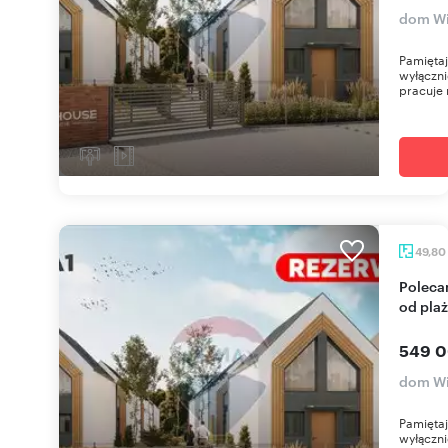
dom Wi
Pamięta
wyłączni
pracuje 
49,80
Polecam nowoczesny dom nad Bałtykiem 150 m
od pla
549 0
dom Wi
Pamięta
wyłączni