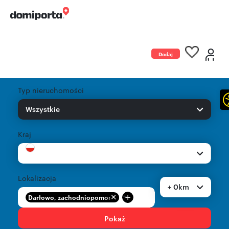
Dodaj
ogłoszenie
Typ nieruchomości
Wszystkie
Kraj
Lokalizacja
+ 0km
+
Darłowo, zachodniopomor...
Pokaż