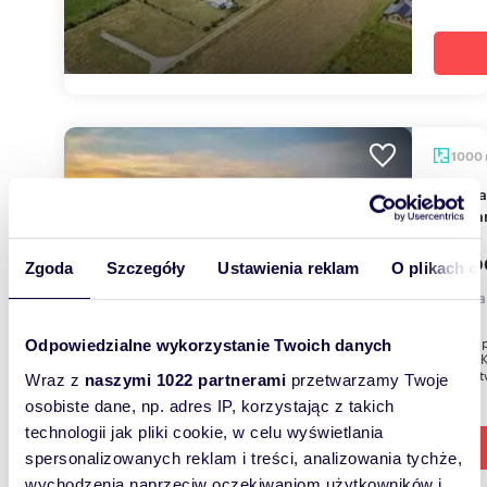
1000
Działka z widokiem na morze i jezioro Kopań -
polec
225 0
Zgoda
Szczegóły
Ustawienia reklam
O plikach c
działk
Działka 
Odpowiedzialne wykorzystanie Twoich danych
Jezioro 
sąsiedzt
Wraz z
naszymi 1022 partnerami
przetwarzamy Twoje
osobiste dane, np. adres IP, korzystając z takich
technologii jak pliki cookie, w celu wyświetlania
spersonalizowanych reklam i treści, analizowania tychże,
wychodzenia naprzeciw oczekiwaniom użytkowników i