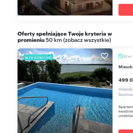
Oferty spełniające Twoje kryteria w
promieniu
50 km
(
zobacz wszystkie
)
m
32
WYRÓŻNIONE
2
miesz
499 0
mieszka
Sosnow
Apartame
kwadrato
umeblowa