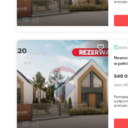
pracuje 
49,80
Nowoczesny dom nad Bałtykiem, 150 m od plaży,
w pełn
549 0
dom Wi
Pamięta
wyłączni
pracuje 