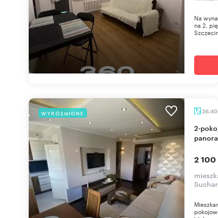
Na wyna
na 2. pi
Szczecin
36,4
WYRÓŻNIONE
2-pokojowe mieszkanie z pięknym widokiem na
panora
2 100
mieszk
Suchar
Mieszka
pokojow