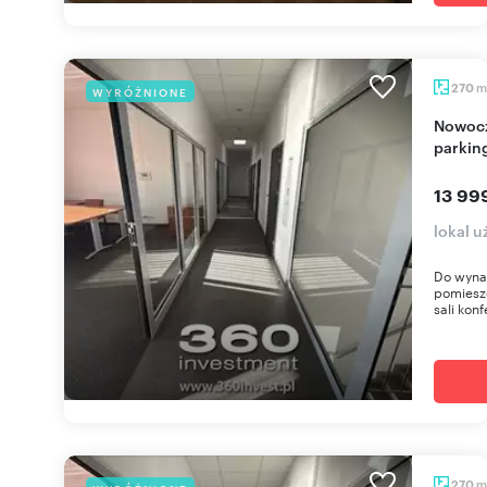
m
270
WYRÓŻNIONE
Nowoczesny lokal biurowy 270 m² z klimatyzacją i
parkin
13 99
lokal 
Do wynaj
pomiesz
sali konf
m
270