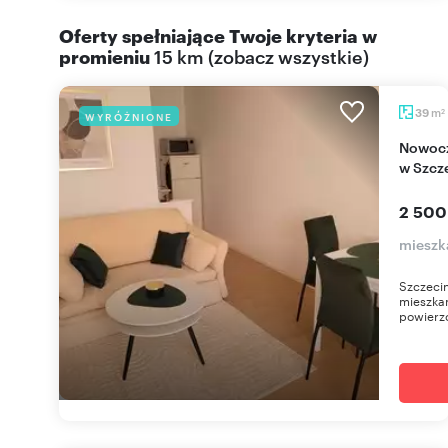
Oferty spełniające Twoje kryteria w
promieniu
15 km
(
zobacz wszystkie
)
m
39
WYRÓŻNIONE
2
Nowoczesne 2-pokojowe mieszkanie z balkonem
w Szcz
2 500
mieszk
Szczeci
mieszka
powierzc