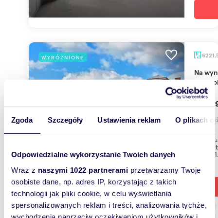
6221,
WYRÓŻNIONE
Na wynajem przestronne biuro 6221 m² w
Szczec
230 1
lokal 
Zgoda
Szczegóły
Ustawienia reklam
O plikach c
Adres: u
m2 Liczb
pow. 6 1.
Odpowiedzialne wykorzystanie Twoich danych
Wraz z
naszymi 1022 partnerami
przetwarzamy Twoje
osobiste dane, np. adres IP, korzystając z takich
technologii jak pliki cookie, w celu wyświetlania
spersonalizowanych reklam i treści, analizowania tychże,
wychodzenia naprzeciw oczekiwaniom użytkowników i