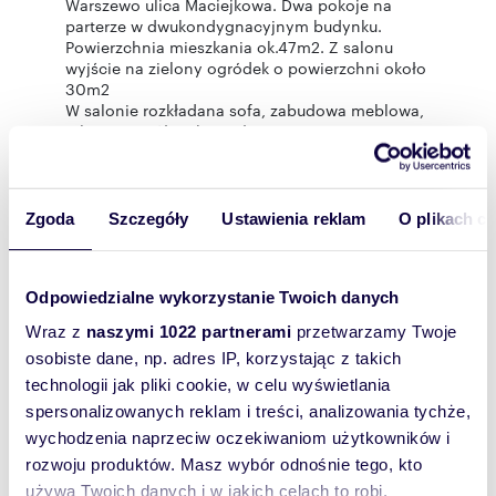
Warszewo ulica Maciejkowa. Dwa pokoje na
parterze w dwukondygnacyjnym budynku.
Powierzchnia mieszkania ok.47m2. Z salonu
wyjście na zielony ogródek o powierzchni około
30m2
W salonie rozkładana sofa, zabudowa meblowa,
telewizor, stół i 6 krzeseł
Kuchnia w formie aneksu wyposażona w meble i
sprzęt AGD - lodówka, zmywarka, okap, płyta
indukcyjna, piekarnik,mikrofala, czajnik, pralka.
Sypialnia: łóżko kontynentalne ze skrzynią,
Zgoda
Szczegóły
Ustawienia reklam
O plikach c
Rozwiń
pojemna i praktyczna szafa w zabudowie,
telewizor.
Łazienka z kabiną natryskową i umywalką. W
Statystyki ogłoszenia:
Odpowiedzialne wykorzystanie Twoich danych
korytarzu praktyczna i pojemna szafa w
zabudowie. Umeblowanie mieszkania widoczne
Wraz z
naszymi 1022 partnerami
przetwarzamy Twoje
na załączonych zdjęciach.
Wyślij
osobiste dane, np. adres IP, korzystając z takich
W pobliżu sklepy, przystanki komunikacji
miejskiej, szkoła, przedszkole.
wiadomość
technologii jak pliki cookie, w celu wyświetlania
OPŁATY:
spersonalizowanych reklam i treści, analizowania tychże,
- czynsz dla właściciela - 2600 zł/mies.
wychodzenia naprzeciw oczekiwaniom użytkowników i
To najlepszy
- czynsz administracyjny - 501 zł/mies. (czynsz,
rozwoju produktów. Masz wybór odnośnie tego, kto
wywóz śmieci, FR)
sposób, aby
- ciepła woda oraz ogrzewanie SEC (zgodnie ze
używa Twoich danych i w jakich celach to robi.