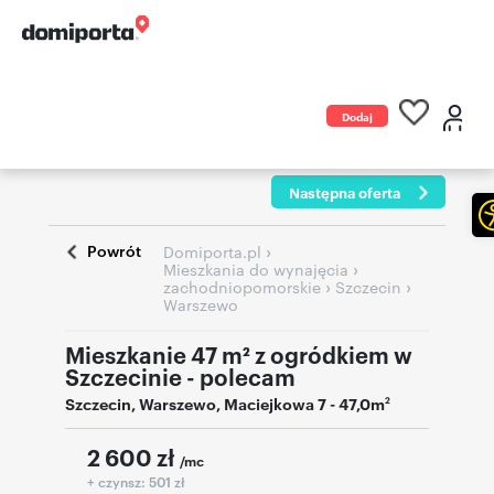
Dodaj
ogłoszenie
Następna oferta
Powrót
›
Domiporta.pl
›
Mieszkania do wynajęcia
›
›
zachodniopomorskie
Szczecin
Warszewo
Mieszkanie 47 m² z ogródkiem w
Szczecinie - polecam
Szczecin
,
Warszewo
,
Maciejkowa 7
- 47,0m
2
2 600
zł
/mc
+ czynsz: 501 zł