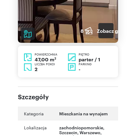
8
Zobacz galerię
POWIERZCHNIA
PIĘTRO
2
parter / 1
47,00 m
LICZBA POKOI
PARKING
2
-
Szczegóły
Kategoria
Mieszkania na wynajem
Lokalizacja
zachodniopomorskie
,
Szczecin
,
Warszewo
,