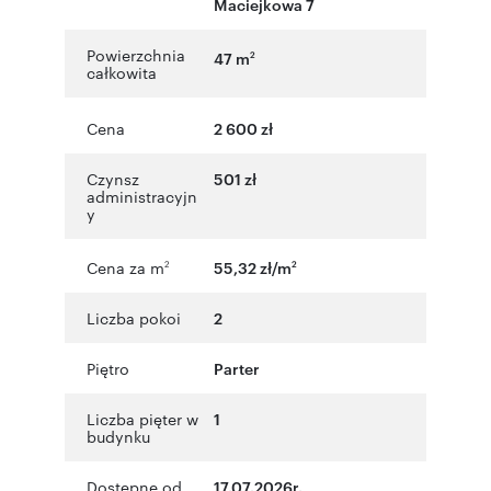
Maciejkowa 7
Powierzchnia
47 m
2
całkowita
Cena
2 600 zł
Czynsz
501 zł
administracyjn
y
Cena za m
55,32 zł/m
2
2
Liczba pokoi
2
Piętro
Parter
Liczba pięter w
1
budynku
Dostępne od
17.07.2026r.