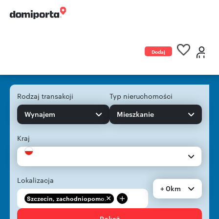
Dodaj
ogłoszenie
Rodzaj transakcji
Typ nieruchomości
Wynajem
Mieszkanie
Kraj
Lokalizacja
+ 0km
+
Szczecin, zachodniopomo...
Pokaż