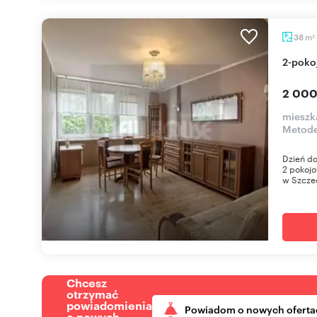
m
38
2
2-pok
2 000
mieszka
Metod
Dzień do
2 pokojo
w Szczec
Chcesz
otrzymać
powiadomienia
Powiadom o nowych oferta
o nowych