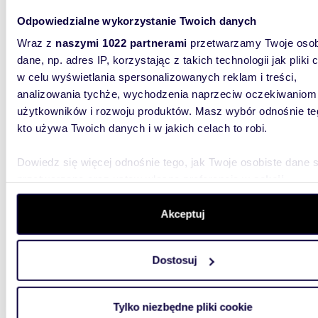
Odpowiedzialne wykorzystanie Twoich danych
Wraz z
naszymi 1022 partnerami
przetwarzamy Twoje osob
38,95
dane, np. adres IP, korzystając z takich technologii jak pliki 
Przestronne 2-pokojowe mieszkanie z dużym
w celu wyświetlania spersonalizowanych reklam i treści,
balkon
analizowania tychże, wychodzenia naprzeciw oczekiwaniom
użytkowników i rozwoju produktów. Masz wybór odnośnie te
3 400
kto używa Twoich danych i w jakich celach to robi.
mieszk
Zielon
Dowiedz się więcej odnośnie tego, jak Twoje osobiste dane 
przetwarzane oraz ustaw własne preferencje w
sekcji
Piękne 
Odrą, ul
szczegółów
. W Deklaracji plików cookie możesz zmienić lu
2-pokojo
wycofać swoją zgodę w dowolnej chwili.
Akceptuj
Wykorzystujemy pliki cookie do spersonalizowania treści i r
Dostosuj
aby oferować funkcje społecznościowe i analizować ruch w 
witrynie. Informacje o tym, jak korzystasz z naszej witryny,
udostępniamy partnerom społecznościowym, reklamowym i
Tylko niezbędne pliki cookie
analitycznym. Partnerzy mogą połączyć te informacje z inn