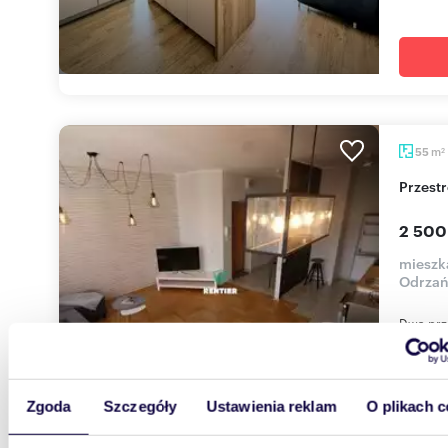
m
55
2
Przes
2 500
mieszka
Odrzań
Dwa prz
(wanna, 
posadzki
Zgoda
Szczegóły
Ustawienia reklam
O plikach c