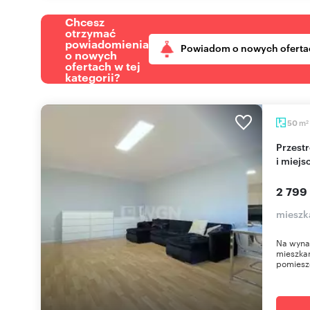
Chcesz
otrzymać
powiadomienia
Powiadom o nowych oferta
o nowych
ofertach w tej
kategorii?
m
50
2
Przestronne 2-pokojowe mieszkanie z ogródkiem
i miej
2 799
mieszk
Na wyna
mieszka
pomieszc