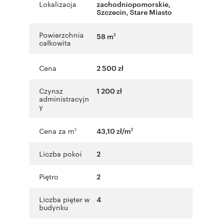
Lokalizacja
zachodniopomorskie
,
Szczecin
,
Stare Miasto
Powierzchnia
58 m
2
całkowita
Cena
2 500 zł
Czynsz
1 200 zł
administracyjn
y
Cena za m
43,10 zł/m
2
2
Liczba pokoi
2
Piętro
2
Liczba pięter w
4
budynku