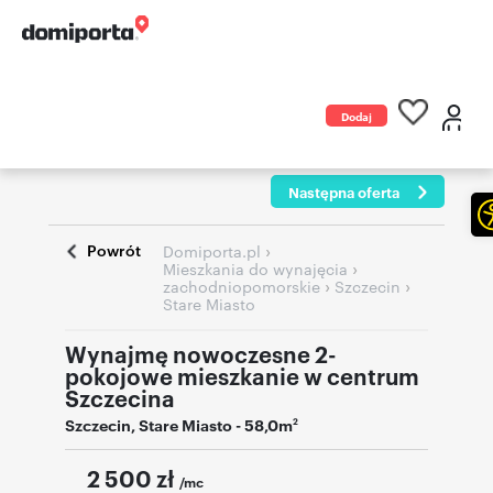
Dodaj
ogłoszenie
Następna oferta
Powrót
›
Domiporta.pl
›
Mieszkania do wynajęcia
›
›
zachodniopomorskie
Szczecin
Stare Miasto
Wynajmę nowoczesne 2-
pokojowe mieszkanie w centrum
Szczecina
Szczecin
,
Stare Miasto
- 58,0m
2
2 500
zł
/mc