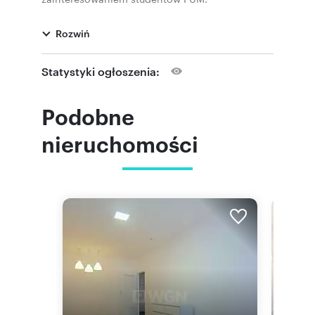
Stworzono teren całkowicie zamknięty oraz
Rozwiń
monitorowany. Na dziedzińcu budynku miejsca
postojowe (dodatkowo płatne) oraz pięknie
zadbany ogród. Czynsz najmu zawiera wszystkie
Statystyki ogłoszenia:
opłaty i naliczany jest w zależności od ilości
osób.
Podobne
nieruchomości
Cena 2500 zł czynsz + media 1200 zł = 3700
netto (+ firma 23% VAT, osoba fizyczna 8%)
::LINK DO STRONY
http://www.lex-house.pl/oferta.aspx?
id=6928643