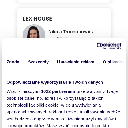
LEX HOUSE
Nikola
Trochonowicz
LEX HOUSE
537920
Pokaż telefon
Zgoda
Szczegóły
Ustawienia reklam
O plikach c
Odpowiedzialne wykorzystanie Twoich danych
Zostaw telefon, oddzwonimy
bezpłatnie
Wraz z
naszymi 1022 partnerami
przetwarzamy Twoje
osobiste dane, np. adres IP, korzystając z takich
technologii jak pliki cookie, w celu wyświetlania
Zatwierdź
spersonalizowanych reklam i treści, analizowania tychże,
wychodzenia naprzeciw oczekiwaniom użytkowników i
rozwoju produktów. Masz wybór odnośnie tego, kto