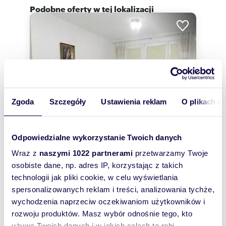
Podobne oferty w tej lokalizacji
Zgoda
Szczegóły
Ustawienia reklam
O plikach c
Odpowiedzialne wykorzystanie Twoich danych
Wraz z
naszymi 1022 partnerami
przetwarzamy Twoje
osobiste dane, np. adres IP, korzystając z takich
m
zł/m
60
3
50
2
2
technologii jak pliki cookie, w celu wyświetlania
Komfortowe 3-pokojowe mieszkanie z
spersonalizowanych reklam i treści, analizowania tychże,
balkonem, blisko zieleni polecam
wychodzenia naprzeciw oczekiwaniom użytkowników i
3 000 zł
+ czynsz: 979 zł
/mc
rozwoju produktów. Masz wybór odnośnie tego, kto
mieszkanie Szczecin, Drzetowo, Miedziana
używa Twoich danych i w jakich celach to robi.