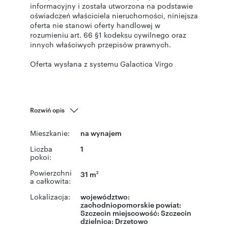
informacyjny i została utworzona na podstawie
oświadczeń właściciela nieruchomości, niniejsza
oferta nie stanowi oferty handlowej w
rozumieniu art. 66 §1 kodeksu cywilnego oraz
innych właściwych przepisów prawnych.
Oferta wysłana z systemu Galactica Virgo
Rozwiń opis
Mieszkanie:
na wynajem
Liczba
1
pokoi:
Powierzchni
31 m
2
a całkowita:
Lokalizacja:
województwo:
zachodniopomorskie
powiat:
Szczecin
miejscowość:
Szczecin
dzielnica:
Drzetowo