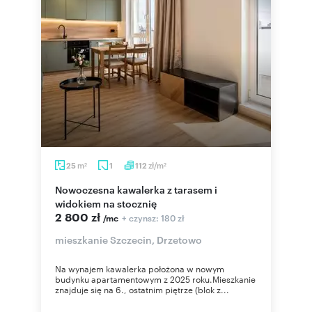
m
zł/m
25
1
112
2
2
Nowoczesna kawalerka z tarasem i
widokiem na stocznię
2 800 zł
+ czynsz: 180 zł
/mc
mieszkanie Szczecin, Drzetowo
Na wynajem kawalerka położona w nowym
budynku apartamentowym z 2025 roku.Mieszkanie
znajduje się na 6., ostatnim piętrze (blok z...