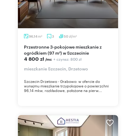
m
zł/m
96,14
3
50
2
2
Przestronne 3-pokojowe mieszkanie z
ogródkiem (97 m²) w Szczecinie
4 800 zł
+ czynsz: 800 zł
/mc
mieszkanie Szczecin, Drzetowo
Szczecin Drzetowo - Grabowo: w ofercie do
wynajmu mieszkanie trzypokojowe o powierzchni
96,14 mkw, rozkładowe, położone na pierw...