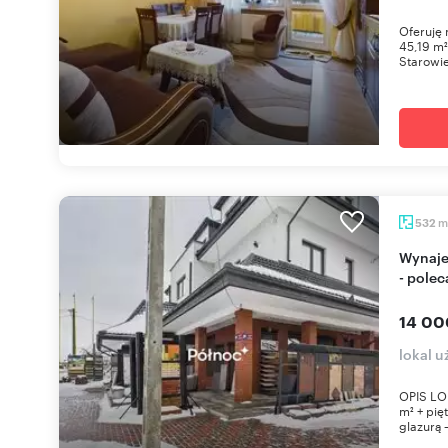
Oferuję 
45,19 m²
Starowiej
m
532
Wynajem 532 m² z wyposażeniem, wiata i parking
- pole
14 00
lokal 
OPIS LOK
m² + pię
glazurą –