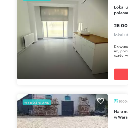
Lokal usługowy 160 m² z recepcją i gabinetami -
poleca
25 00
lokal 
Do wynaj
m², poło
części w
1000
WYRÓŻNIONE
Hale magazynowe 1000 m² z biurem i parkingiem
w Wars