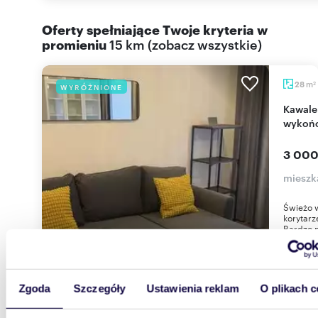
Oferty spełniające Twoje kryteria w
promieniu
15 km
(
zobacz wszystkie
)
m
28
WYRÓŻNIONE
2
Kawalerka 28 m² w Warszawie - nowoczesne
wykońc
3 000
mieszk
Świeżo 
korytarz
Bardzo p
Zgoda
Szczegóły
Ustawienia reklam
O plikach c