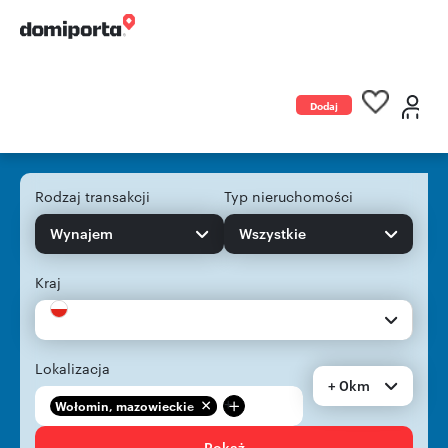
Dodaj
ogłoszenie
Rodzaj transakcji
Typ nieruchomości
Wynajem
Wszystkie
Kraj
Lokalizacja
+ 0km
+
Wołomin, mazowieckie
Pokaż