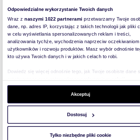
Odpowiedzialne wykorzystanie Twoich danych
m
45
WYRÓŻNIONE
2
Wraz z
naszymi 1022 partnerami
przetwarzamy Twoje osob
Nowoczesne 2-pokojowe mieszkanie 45 m² z
dane, np. adres IP, korzystając z takich technologii jak pliki 
balko
w celu wyświetlania spersonalizowanych reklam i treści,
3 750
analizowania tychże, wychodzenia naprzeciw oczekiwaniom
użytkowników i rozwoju produktów. Masz wybór odnośnie te
mieszk
kto używa Twoich danych i w jakich celach to robi.
Do wynaj
pierwsze
Dowiedz się więcej odnośnie tego, jak Twoje osobiste dane 
- okna/b
przetwarzane oraz ustaw własne preferencje w
sekcji
szczegółów
. W Deklaracji plików cookie możesz zmienić lu
wycofać swoją zgodę w dowolnej chwili.
Akceptuj
Wykorzystujemy pliki cookie do spersonalizowania treści i r
Dostosuj
aby oferować funkcje społecznościowe i analizować ruch w 
witrynie. Informacje o tym, jak korzystasz z naszej witryny,
m
30
WYRÓŻNIONE
2
udostępniamy partnerom społecznościowym, reklamowym i
Tylko niezbędne pliki cookie
Nowoczesne biuro 30 m2 z miejscami
analitycznym. Partnerzy mogą połączyć te informacje z inn