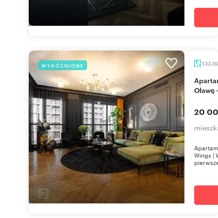
133,1
WYRÓŻNIONE
Apartament premium 133 m² z widokiem na
Oławę 
20 00
mieszk
Apartam
Wings | 
pierwsze