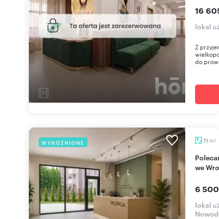
16 60
lokal 
Z przyje
wielkop
do prowa
m
71
WYRÓŻNIONE
2
Polecam nowoczesny lokal 71 m² na Nowodworze
we Wro
6 500
lokal 
Nowod