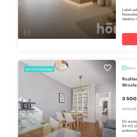
Lokal us
Nowodwo
idealny n
m
54
WYRÓŻNIONE
2
Rozkładowe 3-pokojowe mieszkanie 54 m² przy
Wrocla
3 500
mieszk
Do wyna
54 m2 zl
położone