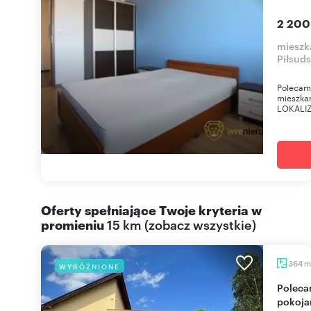
2 200
mieszk
Piłsud
Polecam
mieszka
LOKALIZA
Oferty spełniające Twoje kryteria w
promieniu
15 km
(
zobacz wszystkie
)
m
364
WYRÓŻNIONE
Polecam nowoczesny obiekt 364 m² z garażami i
pokoja