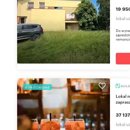
19 95
lokal 
Do wyna
sąsiedzt
remoncie
404,
WYRÓŻNIONE
Lokal na Rynku z patio, DJ, bar, 78 miejsc -
zapras
37 137
lokal 