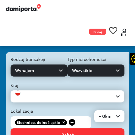
Dodaj
ogłoszenie
Rodzaj transakcji
Typ nieruchomości
Wynajem
Wszystkie
Kraj
Lokalizacja
+ 0km
+
Siechnice, dolnośląskie
Pokaż