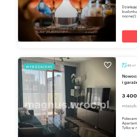
Działają
budynku
nocnej!)
m
46
WYRÓŻNIONE
2
Nowoczesny 2-pokojowy apartament z balkonem
i gara
3 400
mieszk
Polecam
Apartame
Tylko w n