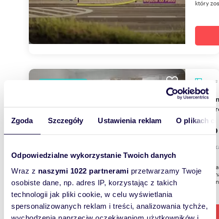
który zo
m
45
WYRÓŻNIONE
2
Wynajmę komfortowe 2-pokojowe mieszkanie 45
m² po 
Zgoda
Szczegóły
Ustawienia reklam
O plikach c
2 700
mieszk
Odpowiedzialne wykorzystanie Twoich danych
Do wyna
Wraz z
naszymi 1022 partnerami
przetwarzamy Twoje
45 m², n
niedawny
osobiste dane, np. adres IP, korzystając z takich
technologii jak pliki cookie, w celu wyświetlania
spersonalizowanych reklam i treści, analizowania tychże,
wychodzenia naprzeciw oczekiwaniom użytkowników i