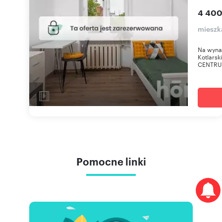
4 400
mieszk
Na wynaj
Kotlarsk
CENTRUM
Pomocne linki