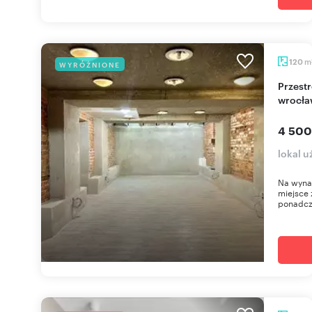
m
120
WYRÓŻNIONE
Przestronny open space 110 m² na Piłsudskiego
wrocła
4 500
lokal u
Na wynaj
miejsce 
ponadcz