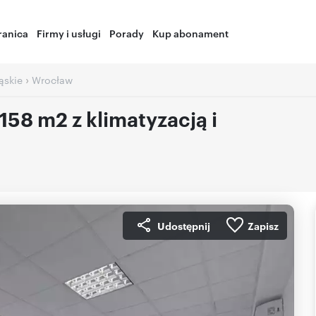
ranica
Firmy i usługi
Porady
Kup abonament
›
ąskie
Wrocław
58 m2 z klimatyzacją i
Udostępnij
Zapisz