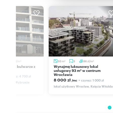
zł/m
m
zł/m
14
87
93
5
86
2
2
2
Wynajmę luksusowy lokal
gródkiem
usługowy 93 m² w centrum
Wrocławia
+ czynsz: 4 700 zł
/mc
8 000 zł
+ czynsz: 1 000 zł
/mc
y wroclaw, Wybrzeże
o
lokal użytkowy Wrocław, Księcia Witolda