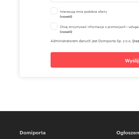
Interesują mnie podobne oferty
(rozwiń)
Chcę otrzymywać informacje o promocjach i usługa
(rozwiń)
Administratorem danych jest Domiporta Sp. z o.o.
(ro
Wyśli
Domiporta
Ogłoszen