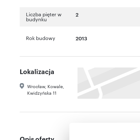
Liczba pięter w
2
budynku
Rok budowy
2013
Lokalizacja
Wrocław
,
Kowale
,
Kwidzyńska 11
Opis oferty