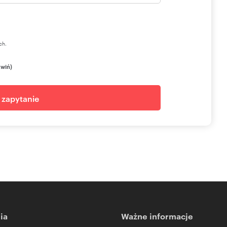
ch.
zwiń)
j zapytanie
ia
Ważne informacje