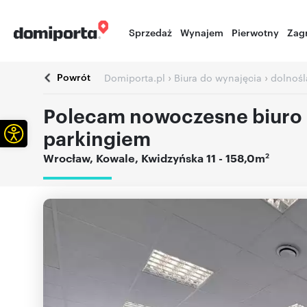
Sprzedaż
Wynajem
Pierwotny
Zag
Powrót
›
›
Domiporta.pl
Biura do wynajęcia
dolnośl
Polecam nowoczesne biuro 1
Otwórz pasek narzędzi
parkingiem
2
Wrocław
,
Kowale
,
Kwidzyńska 11
- 158,0m