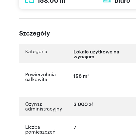
158,00 m
biuro
Szczegóły
Kategoria
Lokale użytkowe na
wynajem
Powierzchnia
2
158 m
całkowita
Czynsz
3 000 zł
administracyjny
Liczba
7
pomieszczeń