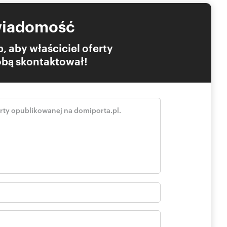
wiadomość
, aby właściciel oferty
Tobą skontaktował!