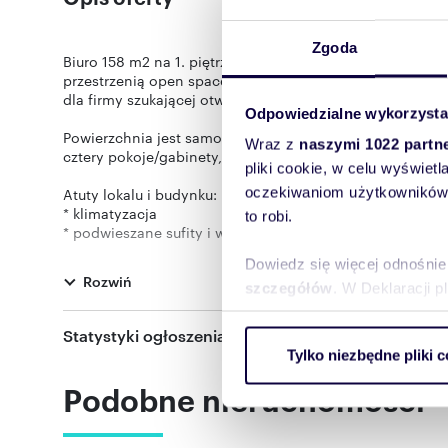
Zgoda
Biuro 158 m2 na 1. piętrze budynku przy ul. Kwidzyńskiej
przestrzenią open space, dlatego sprawdzi się zarówno d
dla firmy szukającej otwartej sali do pracy.
Odpowiedzialne wykorzysta
Powierzchnia jest samodzielna i ma dostęp kontrolowany
Wraz z
naszymi 1022 partn
cztery pokoje/gabinety, sala spotkań, kuchnia, toalety i 
pliki cookie, w celu wyświet
oczekiwaniom użytkowników i
Atuty lokalu i budynku:
* klimatyzacja
to robi.
* podwieszane sufity i wysokie pomieszczenia
* światłowodowy Internet od 2 dostawców
Dowiedz się więcej odnośnie
* serwerownia / zaplecze IT
Rozwiń
* monitoring i kontrola dostępu
szczegółów
. W Deklaracji 
* własne miejsca parkingowe przy budynku
* kamienne podłogi w częściach wspólnych
Statystyki ogłoszenia:
Wykorzystujemy pliki cookie 
Tylko niezbędne pliki c
ruch w naszej witrynie. Inf
Lokalizacja jest wygodna dla pracowników i klientów: K
tramwajem i autobusem ok. 200 m od budynku.
reklamowym i analitycznym. 
Podobne nieruchomości
uzyskanymi podczas korzysta
Czynsz najmu: 7 300 zł netto / miesiąc. Opłaty eksploata