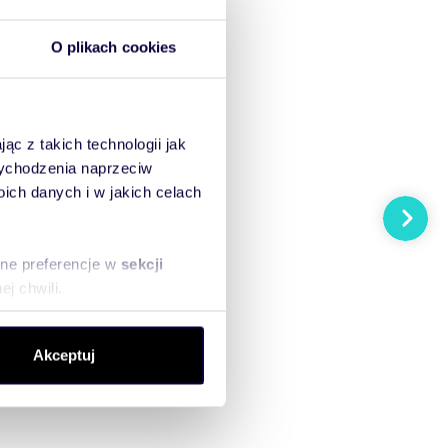
O plikach cookies
ąc z takich technologii jak
 wychodzenia naprzeciw
ch danych i w jakich celach
Następn
sne preferencje w
sekcji
j chwili.
ołecznościowe i analizować
Akceptuj
artnerom społecznościowym,
anymi od Ciebie lub