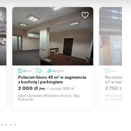
m
zł/m
m
45
1
44
75
3
2
2
2
Polecam biuro 45 m² w segmencie
Na wynajem kameralne biuro 75
z kuchnią i parkingiem
m² w centru
2 000 zł
3 750 zł
+ czynsz: 800 zł
/mc
/mc
lokal użytkowy Wrocław, Krzyki, Gaj,
lokal użytkowy
Kukuczki
pl. Wolności