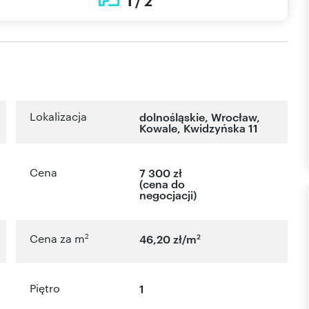
1 / 2
Lokalizacja
dolnośląskie
,
Wrocław
,
Kowale
,
Kwidzyńska 11
Cena
7 300 zł
(cena do
negocjacji)
2
2
Cena za m
46,20 zł/m
Piętro
1