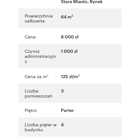
Stare Miasto
,
Rynek
Powierzchnia
64 m
2
całkowita
Cena
8 000 zł
Czynsz
1 000 zł
administracyjn
y
Cena za m
125 zł/m
2
2
Liczba
3
pomieszczeń
Piętro
Parter
Liczba pięter w
4
budynku