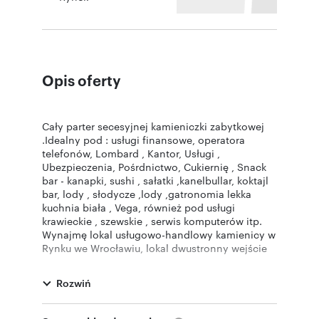
Opis oferty
Cały parter secesyjnej kamieniczki zabytkowej
.Idealny pod : usługi finansowe, operatora
telefonów, Lombard , Kantor, Usługi ,
Ubezpieczenia, Pośrdnictwo, Cukiernię , Snack
bar - kanapki, sushi , sałatki ,kanelbullar, koktajl
bar, lody , słodycze ,lody ,gatronomia lekka
kuchnia biała , Vega, również pod usługi
krawieckie , szewskie , serwis komputerów itp.
Wynajmę lokal usługowo-handlowy kamienicy w
Rynku we Wrocławiu, lokal dwustronny wejście
bezpośrednio z chodnika. Zlokalizowany w
Rynku we Wrocławiu na rogu ulicy Ruska i
Rozwiń
Kazimierza Wielkiego , witryna i wejście od ul
Kazimierza Wielkiego druga witryna i wejście od
ul Psie-Budy widok kamienicy na zdjęciu.