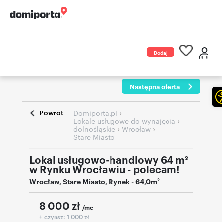
Dodaj
ogłoszenie
Następna oferta
Powrót
›
Domiporta.pl
›
Lokale usługowe do wynajęcia
›
›
dolnośląskie
Wrocław
Stare Miasto
Lokal usługowo-handlowy 64 m²
w Rynku Wrocławiu - polecam!
Wrocław
,
Stare Miasto
,
Rynek
- 64,0m
2
8 000
zł
/mc
+ czynsz: 1 000 zł