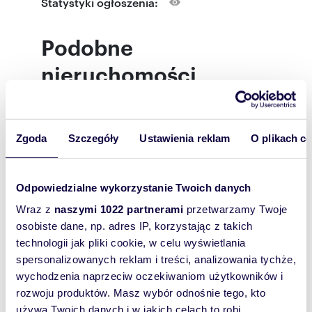
Statystyki ogłoszenia:
Powierzchnia 64m2 w skład wchodzą dwie duże
sale + dwie toalety , wysokość pomieszczeń 3m,
ogrzewanie miejskie, Internet. Parking miejski od
Podobne
strony ulicy Psie-Budy lub w kinie Nowe
Horyzonty vis-a-vis. Oglądanie lokalu po
nieruchomości
zgłoszeniu telefonicznym . Oferta bezpośrednia
od firmy bez prowizji. Faktura VAT cena netto ,
kaucja. Niniejsze ogłoszenie nie stanowi oferty
w rozumieniu KC a jedynie ma charakter
informacyjny. Opłaty do zarządcy 1000 zł netto
Zgoda
Szczegóły
Ustawienia reklam
O plikach c
w tym ( ogrzewanie, woda , śmieci, opłata
eksplowatacyjna .
Odpowiedzialne wykorzystanie Twoich danych
Wraz z
naszymi 1022 partnerami
przetwarzamy Twoje
osobiste dane, np. adres IP, korzystając z takich
technologii jak pliki cookie, w celu wyświetlania
spersonalizowanych reklam i treści, analizowania tychże,
wychodzenia naprzeciw oczekiwaniom użytkowników i
m
zł/m
51
2
50
58,
2
2
rozwoju produktów. Masz wybór odnośnie tego, kto
Biuro 51 m2 w centrum Wrocławia
Lokal biurowy 58m2 w zabytkowej
z balkonem.
kamie
używa Twoich danych i w jakich celach to robi.