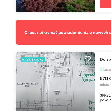
Chcesz otrzymać powiadomienia o nowych of
Do 
WYRÓŻNIONE
38,
570 
mieszk
SPRZE
pokoje