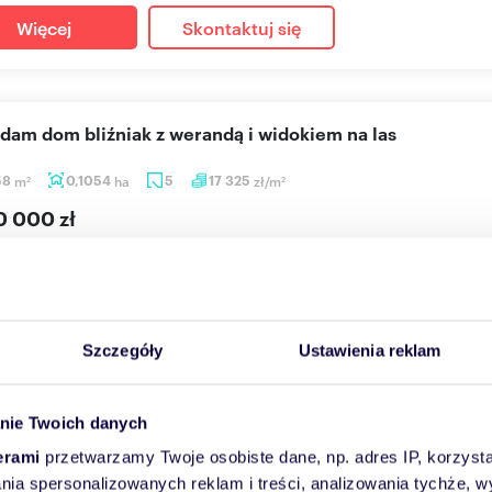
Więcej
Skontaktuj się
edam dom bliźniak z werandą i widokiem na las
58
m
0,1054
ha
5
17 325
zł/m
2
2
0 000 zł
arszawa, Ursynów, Tukana
zedaży budynek murowany w zabudowie bliźniaczej z 2008 roku p
zchni 105...
Szczegóły
Ustawienia reklam
Więcej
Skontaktuj się
nie Twoich danych
erami
przetwarzamy Twoje osobiste dane, np. adres IP, korzystaj
lania spersonalizowanych reklam i treści, analizowania tychże,