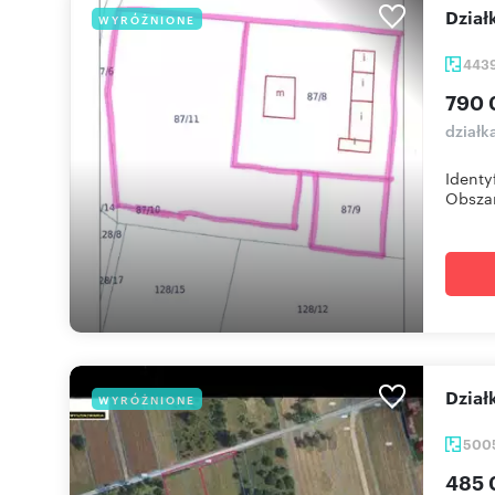
Dzia
WYRÓŻNIONE
443
790 
działk
Identy
Obszar
Dzia
WYRÓŻNIONE
500
485 