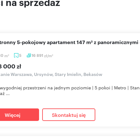
 na sprzedaż
stronny 5-pokojowy apartament 147 m² z panoramicznymi
30
m
5
16 891
zł/m
2
2
8 000 zł
anie Warszawa, Ursynów, Stary Imielin, Bekasów
wygodniej przestrzeni na jednym poziomie | 5 pokoi | Metro | St
ż ...
Więcej
Skontaktuj się