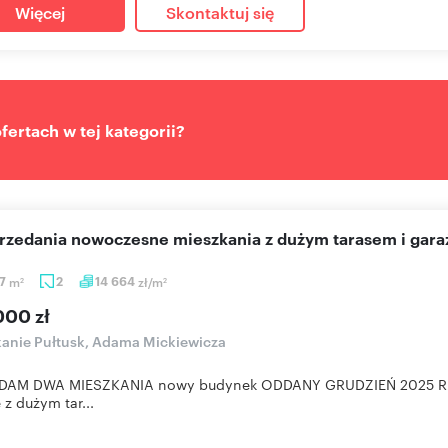
Więcej
Skontaktuj się
ertach w tej kategorii?
sprzedania nowoczesne mieszkania z dużym tarasem i gar
87
m
2
14 664
zł/m
2
2
000 zł
anie Pułtusk, Adama Mickiewicza
DAM DWA MIESZKANIA nowy budynek ODDANY GRUDZIEŃ 2025 R!!! 
 z dużym tar...