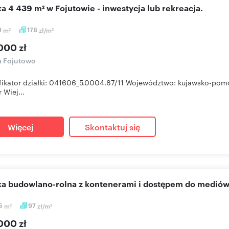
łka 4 439 m² w Fojutowie - inwestycja lub rekreacja.
9
m
178
zł/m
2
2
000 zł
a Fojutowo
fikator działki: 041606_5.0004.87/11 Województwo: kujawsko-pomo
 Wiej...
Więcej
Skontaktuj się
łka budowlano-rolna z kontenerami i dostępem do mediów
5
m
97
zł/m
2
2
000 zł