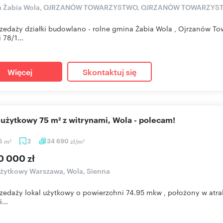
ka Żabia Wola, OJRZANÓW TOWARZYSTWO, OJRZANÓW TOWARZYS
zedaży działki budowlano - rolne gmina Żabia Wola , Ojrzanów To
i 78/1...
Więcej
Skontaktuj się
l użytkowy 75 m² z witrynami, Wola - polecam!
95
m
2
34 690
zł/m
2
2
0 000 zł
użytkowy Warszawa, Wola, Sienna
zedaży lokal użytkowy o powierzchni 74.95 mkw , położony w atra
...