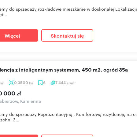
emy do sprzedaży rozkładowe mieszkanie w doskonałej Lokalizacji
t...
Więcej
Skontaktuj się
dencja z inteligentnym systemem, 450 m2, ogród 35a
m
0,3500
ha
6
7 444
zł/m
2
2
0 000 zł
abierzów, Kamienna
emy do sprzedaży Reprezentacyjną , Komfortową rezydencję na ci
zchni 3...