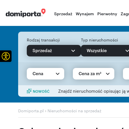
Sprzedaż
Wynajem
Pierwotny
Zag
Rodzaj transakcji
Typ nieruchomości
Sprzedaż
Wszystkie
Otwórz pasek narzędzi
Cena
Cena za m²
Znajdź nieruchomość opisując ją 
NOWOŚĆ
›
Domiporta.pl
Nieruchomości na sprzedaż