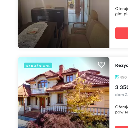
Oferuj
gim pię
Rezy
WYRÓŻNIONE
450
3 35
dom Z
Oferuj
powier