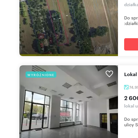
dział
Do spr
:działk
Loka
WYRÓŻNIONE
74,
2 60
lokal 
Do spr
ulicy Si