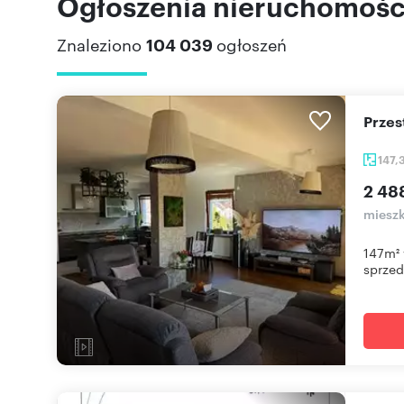
Ogłoszenia nieruchomości
Znaleziono
104 039
ogłoszeń
Prze
147,
2 48
mieszk
147m² 
sprzeda