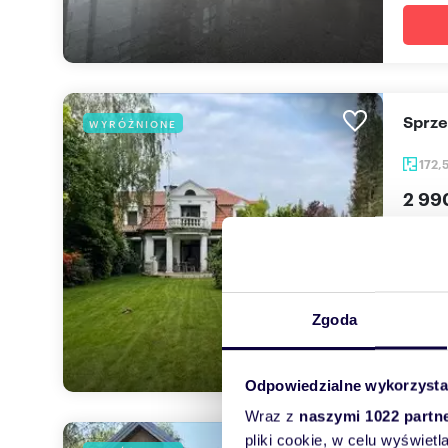
Sprz
WYRÓŻNIONE
172,
2 99
dom W
Do spr
powier
Zgoda
Odpowiedzialne wykorzysta
Wraz z
naszymi 1022 partn
pliki cookie, w celu wyświet