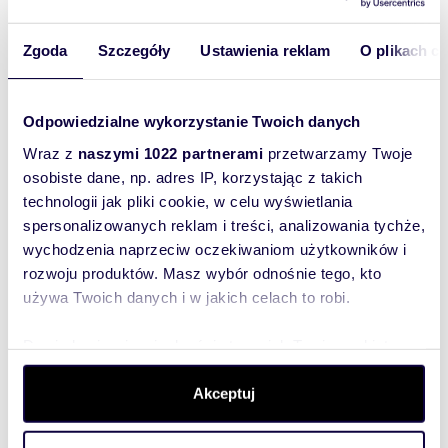
m
zł/m
34
1
62
2
2
Zgoda
Szczegóły
Ustawienia reklam
O plikach c
Nowoczesna kawalerka 34 m² z tarasem i
garażem zapraszam
2 100 zł
+ czynsz: 400 zł
/mc
Odpowiedzialne wykorzystanie Twoich danych
mieszkanie Radom, Borki, Mariacka
Wraz z
naszymi 1022 partnerami
przetwarzamy Twoje
Oferuje do wynajęcia kawalerkę o powierzchni
osobiste dane, np. adres IP, korzystając z takich
34m2 położone na parterze budynku
technologii jak pliki cookie, w celu wyświetlania
apartamentowca przy ul. Mariackiej w
Radomiu.Mies...
spersonalizowanych reklam i treści, analizowania tychże,
wychodzenia naprzeciw oczekiwaniom użytkowników i
rozwoju produktów. Masz wybór odnośnie tego, kto
używa Twoich danych i w jakich celach to robi.
WYRÓŻNIONE
Dowiedz się więcej odnośnie tego, jak Twoje osobiste
dane są przetwarzane oraz ustaw własne preferencje w
sekcji szczegółów
. W Deklaracji plików cookie możesz
Akceptuj
zmienić lub wycofać swoją zgodę w dowolnej chwili.