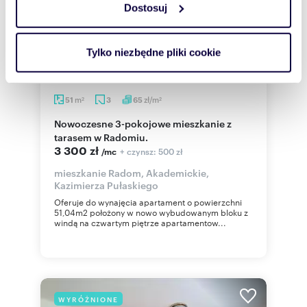
Dostosuj
Wykorzystujemy pliki cookie do spersonalizowania treści
i reklam, aby oferować funkcje społecznościowe i
analizować ruch w naszej witrynie. Informacje o tym, jak
Tylko niezbędne pliki cookie
korzystasz z naszej witryny, udostępniamy partnerom
społecznościowym, reklamowym i analitycznym.
Partnerzy mogą połączyć te informacje z innymi danymi
m
zł/m
51
3
65
2
2
otrzymanymi od Ciebie lub uzyskanymi podczas
Nowoczesne 3-pokojowe mieszkanie z
korzystania z ich usług.
tarasem w Radomiu.
3 300 zł
+ czynsz: 500 zł
/mc
mieszkanie Radom, Akademickie,
Kazimierza Pułaskiego
Oferuje do wynajęcia apartament o powierzchni
51,04m2 położony w nowo wybudowanym bloku z
windą na czwartym piętrze apartamentow...
WYRÓŻNIONE