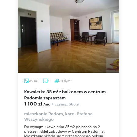
m
zł/m
35
1
31
2
2
Kawalerka 35 m² z balkonem w centrum
Radomia zapraszam
1 100 zł
+ czynsz: 565 zł
/mc
mieszkanie Radom, kard. Stefana
Wyszyńskiego
Do wynajmu kawalerka 35m2 położona na 2
piętrze niskiej zabudowy w Centrum Radomia.
Mieszkanie składa się z przestronnego pokoju...