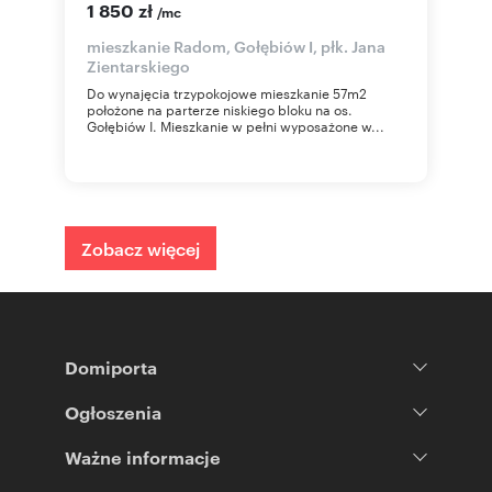
1 850 zł
/mc
mieszkanie Radom, Gołębiów I, płk. Jana
Zientarskiego
Do wynajęcia trzypokojowe mieszkanie 57m2
położone na parterze niskiego bloku na os.
Gołębiów I. Mieszkanie w pełni wyposażone w...
Zobacz więcej
Domiporta
Ogłoszenia
Ważne informacje