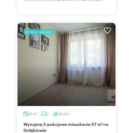
WYRÓŻNIONE
m
zł/m
57
3
32
2
2
Wynajmę 3-pokojowe mieszkanie 57 m² na
Gołębiowie