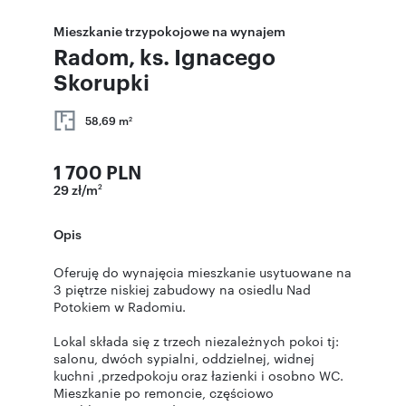
Mieszkanie trzypokojowe na wynajem
Radom, ks. Ignacego
Skorupki
58,69 m
2
1 700 PLN
29 zł/m
2
Opis
Oferuję do wynajęcia mieszkanie usytuowane na
3 piętrze niskiej zabudowy na osiedlu Nad
Potokiem w Radomiu.
Lokal składa się z trzech niezależnych pokoi tj:
salonu, dwóch sypialni, oddzielnej, widnej
kuchni ,przedpokoju oraz łazienki i osobno WC.
Mieszkanie po remoncie, częściowo