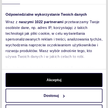
mieszkanie Radom, Borki, Mariacka
Oferuje do wynajęcia kawalerkę o powierzchni
Odpowiedzialne wykorzystanie Twoich danych
34m2 położone na parterze budynku
apartamentowca przy ul. Mariackiej w
Wraz z
naszymi 1022 partnerami
przetwarzamy Twoje
Radomiu.Mies...
osobiste dane, np. adres IP, korzystając z takich
technologii jak pliki cookie, w celu wyświetlania
spersonalizowanych reklam i treści, analizowania tychże,
wychodzenia naprzeciw oczekiwaniom użytkowników i
WYRÓŻNIONE
rozwoju produktów. Masz wybór odnośnie tego, kto
używa Twoich danych i w jakich celach to robi.
Dowiedz się więcej odnośnie tego, jak Twoje osobiste
dane są przetwarzane oraz ustaw własne preferencje w
sekcji szczegółów
. W Deklaracji plików cookie możesz
Akceptuj
zmienić lub wycofać swoją zgodę w dowolnej chwili.
Dostosuj
Wykorzystujemy pliki cookie do spersonalizowania treści
i reklam, aby oferować funkcje społecznościowe i