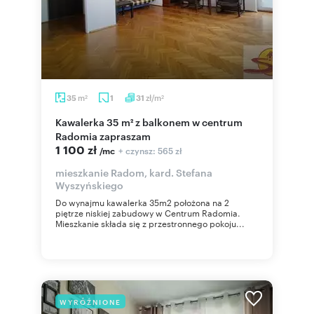
m
zł/m
35
1
31
2
2
Kawalerka 35 m² z balkonem w centrum
Radomia zapraszam
1 100 zł
+ czynsz: 565 zł
/mc
mieszkanie Radom, kard. Stefana
Wyszyńskiego
Do wynajmu kawalerka 35m2 położona na 2
piętrze niskiej zabudowy w Centrum Radomia.
Mieszkanie składa się z przestronnego pokoju...
WYRÓŻNIONE