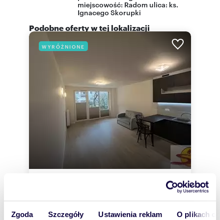
miejscowość:
Radom
ulica:
ks.
Ignacego Skorupki
Podobne oferty w tej lokalizacji
WYRÓŻNIONE
m
zł/m
34
1
62
2
2
mieszkanie na wynajem 34m2
2 100 zł
+ czynsz: 400 zł
/mc
Zgoda
Szczegóły
Ustawienia reklam
O plikach c