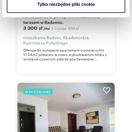
analizować ruch w naszej witrynie. Informacje o tym, jak
Tylko niezbędne pliki cookie
m
zł/m
51
3
65
2
2
korzystasz z naszej witryny, udostępniamy partnerom
społecznościowym, reklamowym i analitycznym.
Nowoczesne 3-pokojowe mieszkanie z
tarasem w Radomiu.
Partnerzy mogą połączyć te informacje z innymi danymi
3 300 zł
+ czynsz: 500 zł
/mc
otrzymanymi od Ciebie lub uzyskanymi podczas
korzystania z ich usług.
mieszkanie Radom, Akademickie,
Kazimierza Pułaskiego
Oferuje do wynajęcia apartament o powierzchni
51,04m2 położony w nowo wybudowanym bloku z
windą na czwartym piętrze apartamentow...
WYRÓŻNIONE