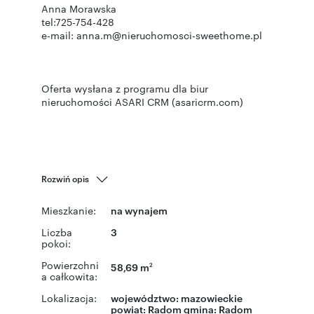
Anna Morawska
tel:725-754-428
e-mail: anna.m@nieruchomosci-sweethome.pl
Oferta wysłana z programu dla biur
nieruchomości ASARI CRM (asaricrm.com)
Rozwiń opis
Mieszkanie:
na wynajem
Liczba
3
pokoi:
Powierzchni
58,69 m
2
a całkowita:
Lokalizacja:
województwo:
mazowieckie
powiat:
Radom
gmina:
Radom