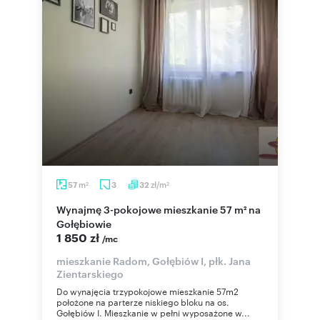
m
zł/m
57
3
32
2
2
Wynajmę 3-pokojowe mieszkanie 57 m² na
Gołębiowie
1 850 zł
/mc
mieszkanie Radom, Gołębiów I, płk. Jana
Zientarskiego
Do wynajęcia trzypokojowe mieszkanie 57m2
położone na parterze niskiego bloku na os.
Gołębiów I. Mieszkanie w pełni wyposażone w...