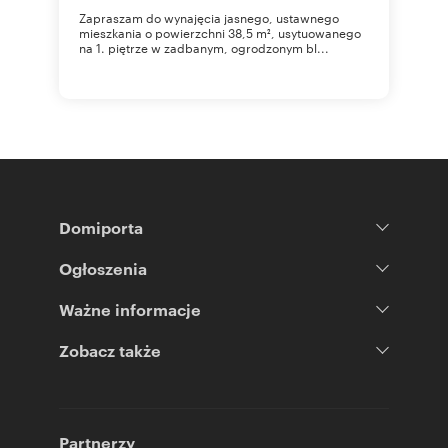
Zapraszam do wynajęcia jasnego, ustawnego
mieszkania o powierzchni 38,5 m², usytuowanego
na 1. piętrze w zadbanym, ogrodzonym bl...
Domiporta
Ogłoszenia
Ważne informacje
Zobacz także
Partnerzy