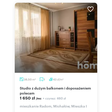
m
zł/m
38,50
1
43
2
2
Studio z dużym balkonem i doposażeniem
polecam
1 650 zł
+ czynsz: 460 zł
/mc
mieszkanie Radom, Michałów, Mieszka I