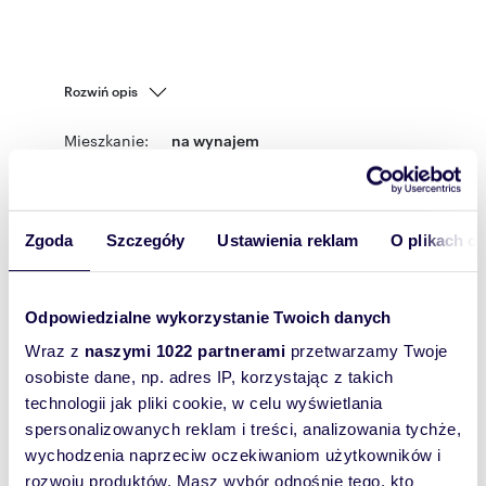
Rozwiń opis
Mieszkanie:
na wynajem
Liczba
3
pokoi:
Powierzchni
57 m
2
Zgoda
Szczegóły
Ustawienia reklam
O plikach c
a całkowita:
Lokalizacja:
województwo:
mazowieckie
powiat:
Radom
gmina:
Radom
miejscowość:
Radom
dzielnica:
Odpowiedzialne wykorzystanie Twoich danych
Michałów
ulica:
Królowej Jadwigi
Wraz z
naszymi 1022 partnerami
przetwarzamy Twoje
Podobne oferty w tej lokalizacji
osobiste dane, np. adres IP, korzystając z takich
technologii jak pliki cookie, w celu wyświetlania
spersonalizowanych reklam i treści, analizowania tychże,
wychodzenia naprzeciw oczekiwaniom użytkowników i
rozwoju produktów. Masz wybór odnośnie tego, kto