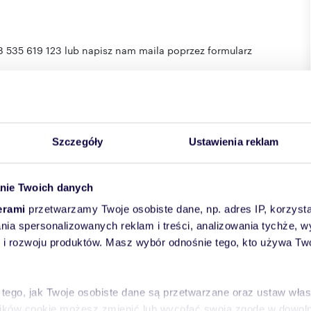
 535 619 123 lub napisz nam maila poprzez formularz
ocated on the 3rd floor of a modern, 5-story building with an
Szczegóły
Ustawienia reklam
nie Twoich danych
T
 with attention to every detail and the comfort of the future
erami
przetwarzamy Twoje osobiste dane, np. adres IP, korzystaj
lania spersonalizowanych reklam i treści, analizowania tychże,
)
 rozwoju produktów. Masz wybór odnośnie tego, kto używa Twoi
sher, oven, hob, hood, washing machine)
fortable leather sofa
)
 tego, jak Twoje osobiste dane są przetwarzane oraz ustaw wła
plików cookie możesz zmienić lub wycofać swoją zgodę w dowolne