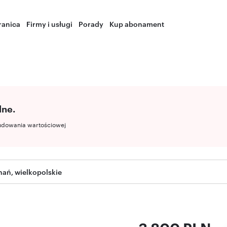
ranica
Firmy i usługi
Porady
Kup abonament
lne.
udowania wartościowej
nań, wielkopolskie