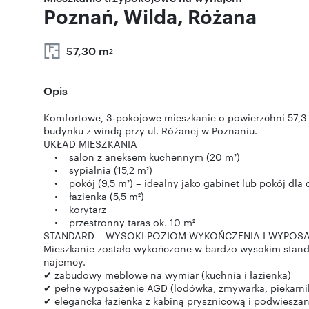
Poznań, Wilda, Różana
57,30 m
2
Opis
Komfortowe, 3-pokojowe mieszkanie o powierzchni 57,3 
budynku z windą przy ul. Różanej w Poznaniu.
UKŁAD MIESZKANIA
• salon z aneksem kuchennym (20 m²)
• sypialnia (15,2 m²)
• pokój (9,5 m²) – idealny jako gabinet lub pokój dla 
• łazienka (5,5 m²)
• korytarz
• przestronny taras ok. 10 m²
STANDARD – WYSOKI POZIOM WYKOŃCZENIA I WYPOSA
Mieszkanie zostało wykończone w bardzo wysokim standar
najemcy.
✔ zabudowy meblowe na wymiar (kuchnia i łazienka)
✔ pełne wyposażenie AGD (lodówka, zmywarka, piekarnik,
✔ elegancka łazienka z kabiną prysznicową i podwiesz