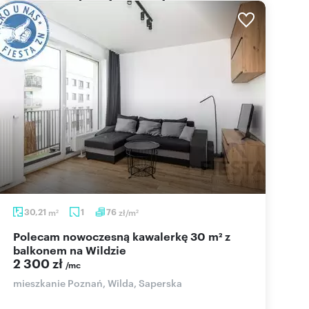
30,21
m
1
76
zł/m
2
2
Polecam nowoczesną kawalerkę 30 m² z
balkonem na Wildzie
2 300 zł
/mc
mieszkanie Poznań, Wilda, Saperska