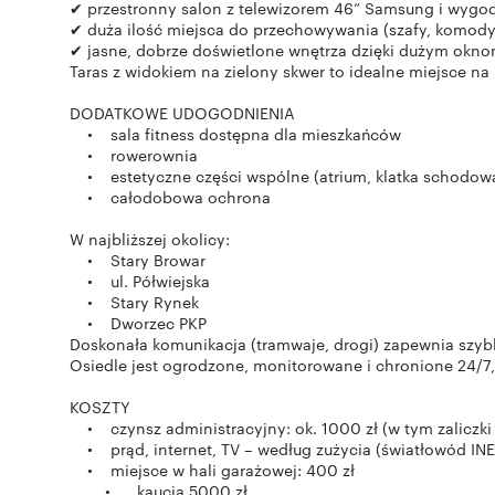
✔ przestronny salon z telewizorem 46” Samsung i wygo
✔ duża ilość miejsca do przechowywania (szafy, komody
✔ jasne, dobrze doświetlone wnętrza dzięki dużym okn
Taras z widokiem na zielony skwer to idealne miejsce na 
DODATKOWE UDOGODNIENIA
• sala fitness dostępna dla mieszkańców
• rowerownia
• estetyczne części wspólne (atrium, klatka schodow
• całodobowa ochrona
W najbliższej okolicy:
• Stary Browar
• ul. Półwiejska
• Stary Rynek
• Dworzec PKP
Doskonała komunikacja (tramwaje, drogi) zapewnia szybk
Osiedle jest ogrodzone, monitorowane i chronione 24/7
KOSZTY
• czynsz administracyjny: ok. 1000 zł (w tym zaliczki
• prąd, internet, TV – według zużycia (światłowód IN
• miejsce w hali garażowej: 400 zł
• kaucja 5000 zł.