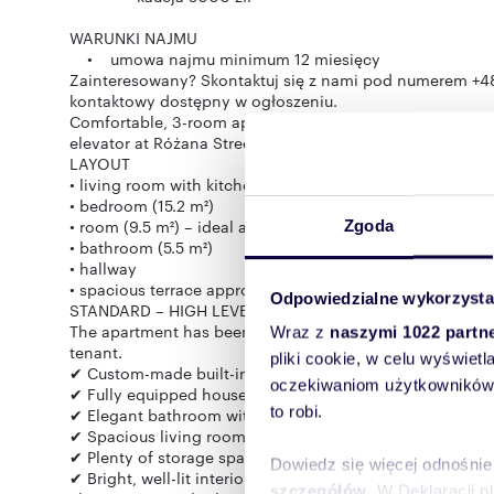
WARUNKI NAJMU
• umowa najmu minimum 12 miesięcy
Zainteresowany? Skontaktuj się z nami pod numerem +48
kontaktowy dostępny w ogłoszeniu.
Comfortable, 3-room apartment with an area of 57.3 m², l
elevator at Różana Street in Poznań.
LAYOUT
• living room with kitchenette (20 m²)
• bedroom (15.2 m²)
• room (9.5 m²) – ideal as a study or child’s room
Zgoda
• bathroom (5.5 m²)
• hallway
• spacious terrace approx. 10 m²
Odpowiedzialne wykorzysta
STANDARD – HIGH LEVEL OF FINISHING AND EQUIPMEN
The apartment has been finished to a very high standard,
Wraz z
naszymi 1022 partn
tenant.
pliki cookie, w celu wyświet
✔ Custom-made built-in furniture (kitchen and bathroom
oczekiwaniom użytkowników i
✔ Fully equipped household appliances (fridge, dishwa
to robi.
✔ Elegant bathroom with shower and wall-hung toilet
✔ Spacious living room with a 46" Samsung TV and a com
✔ Plenty of storage space (wardrobes, chests of drawers
Dowiedz się więcej odnośnie
✔ Bright, well-lit interiors thanks to large windows.
szczegółów
. W Deklaracji 