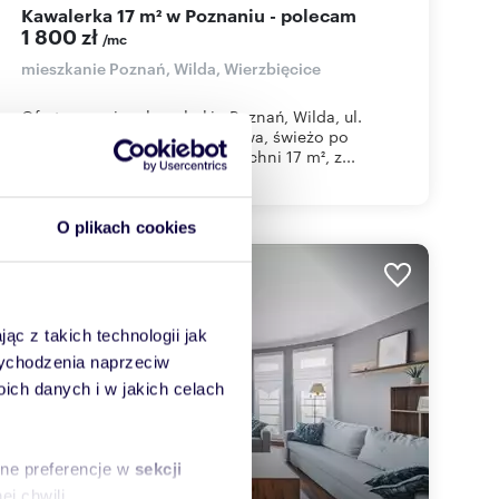
Kawalerka 17 m² w Poznaniu - polecam
1 800 zł
/mc
mieszkanie Poznań, Wilda, Wierzbięcice
Oferta wynajmu kawalerki - Poznań, Wilda, ul.
WierzbięciceDo wynajęcia nowa, świeżo po
remoncie kawalerka o powierzchni 17 m², z...
O plikach cookies
ąc z takich technologii jak
 wychodzenia naprzeciw
ch danych i w jakich celach
sne preferencje w
sekcji
j chwili.