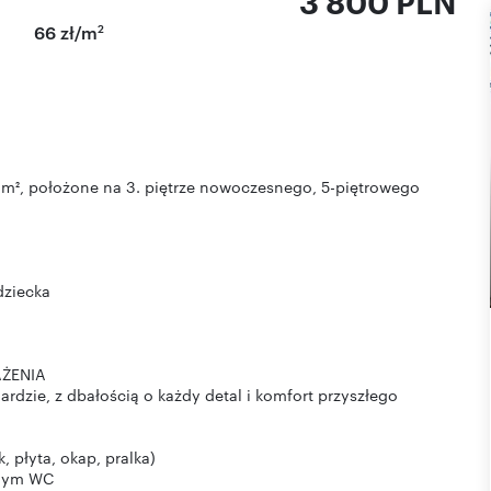
3 800 PLN
2
66 zł/m
m², położone na 3. piętrze nowoczesnego, 5-piętrowego
dziecka
ŻENIA
dzie, z dbałością o każdy detal i komfort przyszłego
 płyta, okap, pralka)
anym WC