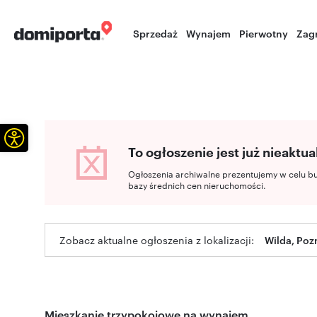
Sprzedaż
Wynajem
Pierwotny
Zag
Otwórz pasek narzędzi
To ogłoszenie jest już nieaktua
Ogłoszenia archiwalne prezentujemy w celu b
bazy średnich cen nieruchomości.
Zobacz aktualne ogłoszenia z lokalizacji:
Wilda, Poz
Mieszkanie trzypokojowe na wynajem