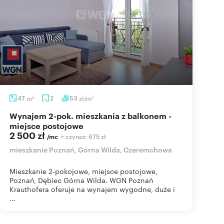
47
m
2
53
zł/m
2
2
Wynajem 2-pok. mieszkania z balkonem -
miejsce postojowe
2 500 zł
+ czynsz: 675 zł
/mc
mieszkanie Poznań, Górna Wilda, Czeremchowa
Mieszkanie 2-pokojowe, miejsce postojowe,
Poznań, Dębiec Górna Wilda. WGN Poznań
Krauthofera oferuje na wynajem wygodne, duże i
...