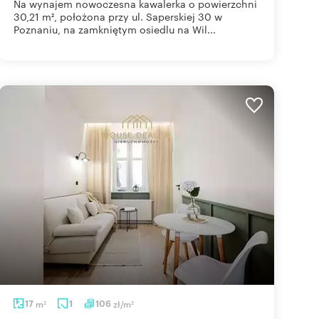
Na wynajem nowoczesna kawalerka o powierzchni
30,21 m², położona przy ul. Saperskiej 30 w
Poznaniu, na zamkniętym osiedlu na Wil...
17
m
1
106
zł/m
2
2