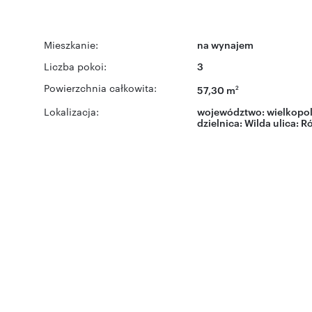
Mieszkanie:
na wynajem
Liczba pokoi:
3
Powierzchnia całkowita:
57,30 m
2
Lokalizacja:
województwo:
wielkopol
dzielnica:
Wilda
ulica:
R