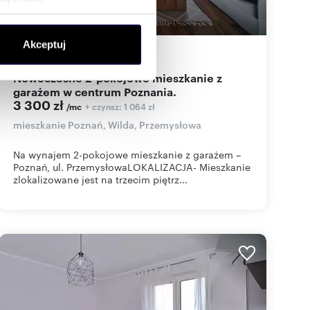
ołecznościowe i analizować
Akceptuj
artnerom społecznościowym,
59,60
m
2
55
zł/m
2
2
anymi od Ciebie lub
Nowoczesne 2-pokojowe mieszkanie z
garażem w centrum Poznania.
3 300 zł
+ czynsz: 1 064 zł
/mc
mieszkanie Poznań, Wilda, Przemysłowa
Na wynajem 2-pokojowe mieszkanie z garażem –
Poznań, ul. PrzemysłowaLOKALIZACJA- Mieszkanie
zlokalizowane jest na trzecim piętrz...