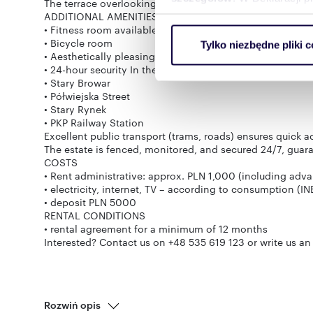
The terrace overlooking the green square is the perfect pl
ADDITIONAL AMENITIES
• Fitness room available to residents
Wykorzystujemy pliki cookie 
• Bicycle room
Tylko niezbędne pliki c
ruch w naszej witrynie. Inf
• Aesthetically pleasing common areas (atrium, staircase
reklamowym i analitycznym. 
• 24-hour security In the immediate vicinity:
• Stary Browar
uzyskanymi podczas korzysta
• Półwiejska Street
• Stary Rynek
• PKP Railway Station
Excellent public transport (trams, roads) ensures quick ac
The estate is fenced, monitored, and secured 24/7, guara
COSTS
• Rent administrative: approx. PLN 1,000 (including adv
• electricity, internet, TV – according to consumption (I
• deposit PLN 5000
RENTAL CONDITIONS
• rental agreement for a minimum of 12 months
Interested? Contact us on +48 535 619 123 or write us an
Rozwiń opis