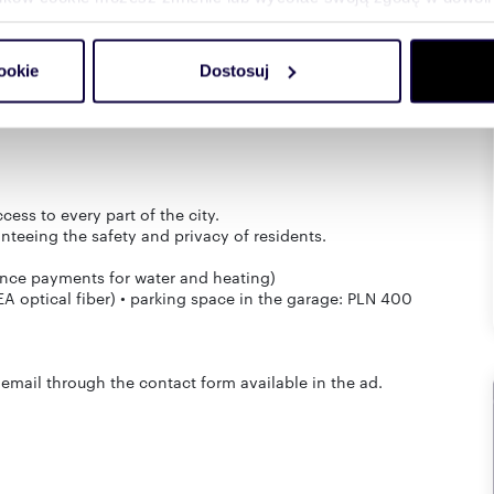
ace to relax after work.
do spersonalizowania treści i reklam, aby oferować funkcje sp
ookie
Dostosuj
ormacje o tym, jak korzystasz z naszej witryny, udostępniamy p
)
Partnerzy mogą połączyć te informacje z innymi danymi otrzym
nia z ich usług.
cess to every part of the city.
nteeing the safety and privacy of residents.
ance payments for water and heating)
NEA optical fiber) • parking space in the garage: PLN 400
 email through the contact form available in the ad.