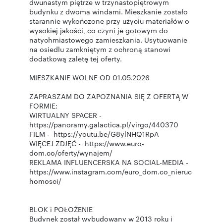
dwunastym piętrze w trzynastopiętrowym
budynku z dwoma windami. Mieszkanie zostało
starannie wykończone przy użyciu materiałów o
wysokiej jakości, co czyni je gotowym do
natychmiastowego zamieszkania. Usytuowanie
na osiedlu zamkniętym z ochroną stanowi
dodatkową zaletę tej oferty.
MIESZKANIE WOLNE OD 01.05.2026
ZAPRASZAM DO ZAPOZNANIA SIĘ Z OFERTĄ W
FORMIE:
WIRTUALNY SPACER -
https://panoramy.galactica.pl/virgo/440370
FILM - https://youtu.be/G8ylNHQ1RpA
WIĘCEJ ZDJĘĆ - https://www.euro-
dom.co/oferty/wynajem/
REKLAMA INFLUENCERSKA NA SOCIAL-MEDIA -
https://www.instagram.com/euro_dom.co_nieruc
homosci/
BLOK i POŁOŻENIE
Budynek został wybudowany w 2013 roku i