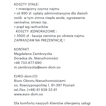
KOSZTY STAŁE:
+ miesięczny czynsz najmu
+ ok 850 zł opłaty administracyjne dla dwóch
osób w tym zimna ciepła woda, ogrzewanie
centralne, śmieci itp.
+ prąd wg rachunków
KOSZTY JEDNORAZOWE :
+ 3500 zł - kaucja zwrotna po okresie najmu
ZAPRASZAM NA PREZENTACJĘ !
KONTAKT
Magdalena Zambrzycka
Doradca ds. Nieruchomości
+48 733-677-690
m.zambrzycka@euro-dom.co
EURO-dom.CO
Biuro Obrotu Nieruchomościami
os. Rzeczypospolitej 1, 61-397 Poznań
tel./fax: (+48) 61 639 33 61
www.euro-dom.co
Dla komfortu naszych klientów oferujemy usługi