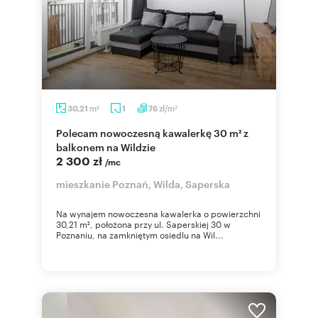
m
zł/m
30,21
1
76
2
2
Polecam nowoczesną kawalerkę 30 m² z
balkonem na Wildzie
2 300 zł
/mc
mieszkanie Poznań, Wilda, Saperska
Na wynajem nowoczesna kawalerka o powierzchni
30,21 m², położona przy ul. Saperskiej 30 w
Poznaniu, na zamkniętym osiedlu na Wil...