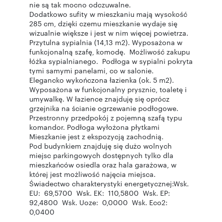
nie są tak mocno odczuwalne.
Dodatkowo sufity w mieszkaniu mają wysokość
285 cm, dzięki czemu mieszkanie wydaje się
wizualnie większe i jest w nim więcej powietrza.
Przytulna sypialnia (14,13 m2). Wyposażona w
funkcjonalną szafę, komodę. Możliwość zakupu
łóżka sypialnianego. Podłoga w sypialni pokryta
tymi samymi panelami, co w salonie.
Elegancko wykończona łazienka (ok. 5 m2).
Wyposażona w funkcjonalny prysznic, toaletę i
umywalkę. W łazience znajduję się oprócz
grzejnika na ścianie ogrzewanie podłogowe.
Przestronny przedpokój z pojemną szafą typu
komandor. Podłoga wyłożona płytkami
Mieszkanie jest z ekspozycją zachodnią.
Pod budynkiem znajduję się dużo wolnych
miejsc parkingowych dostępnych tylko dla
mieszkańców osiedla oraz hala garażowa, w
której jest możliwość najęcia miejsca.
Świadectwo charakterystyki energetycznej:Wsk.
EU: 69,5700 Wsk. EK: 110,5800 Wsk. EP:
92,4800 Wsk. Uoze: 0,0000 Wsk. Eco2:
0,0400