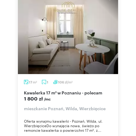
m
zł/m
17
1
106
2
2
Kawalerka 17 m² w Poznaniu - polecam
1 800 zł
/mc
mieszkanie Poznań, Wilda, Wierzbięcice
Oferta wynajmu kawalerki - Poznań, Wilda, ul.
WierzbięciceDo wynajęcia nowa, świeżo po
remoncie kawalerka o powierzchni 17 m², z...