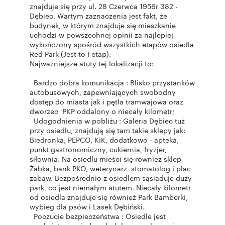
znajduje się przy ul. 28 Czerwca 1956r 382 -
Dębiec. Wartym zaznaczenia jest fakt, że
budynek, w którym znajduje się mieszkanie
uchodzi w powszechnej opinii za najlepiej
wykończony spośród wszystkich etapów osiedla
Red Park (Jest to I etap).
Najważniejsze atuty tej lokalizacji to:
Bardzo dobra komunikacja : Blisko przystanków
autobusowych, zapewniających swobodny
dostęp do miasta jak i pętla tramwajowa oraz
dworzec PKP oddalony o niecały kilometr;
Udogodnienia w pobliżu : Galeria Dębiec tuż
przy osiedlu, znajdują się tam takie sklepy jak:
Biedronka, PEPCO, KiK, dodatkowo - apteka,
punkt gastronomiczny, cukiernia, fryzjer,
siłownia. Na osiedlu mieści się również sklep
Żabka, bank PKO, weterynarz, stomatolog i plac
zabaw. Bezpośrednio z osiedlem sąsiaduje duży
park, co jest niemałym atutem. Niecały kilometr
od osiedla znajduje się również Park Bamberki,
wybieg dla psów i Lasek Dębiński.
Poczucie bezpieczeństwa : Osiedle jest