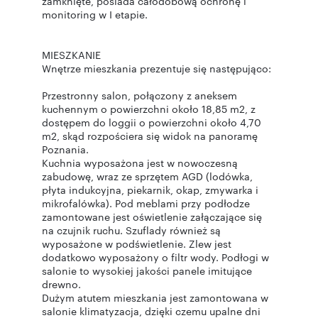
zamknięte, posiada całodobową ochronę i
monitoring w I etapie.
MIESZKANIE
Wnętrze mieszkania prezentuje się następująco:
Przestronny salon, połączony z aneksem
kuchennym o powierzchni około 18,85 m2, z
dostępem do loggii o powierzchni około 4,70
m2, skąd rozpościera się widok na panoramę
Poznania.
Kuchnia wyposażona jest w nowoczesną
zabudowę, wraz ze sprzętem AGD (lodówka,
płyta indukcyjna, piekarnik, okap, zmywarka i
mikrofalówka). Pod meblami przy podłodze
zamontowane jest oświetlenie załączające się
na czujnik ruchu. Szuflady również są
wyposażone w podświetlenie. Zlew jest
dodatkowo wyposażony o filtr wody. Podłogi w
salonie to wysokiej jakości panele imitujące
drewno.
Dużym atutem mieszkania jest zamontowana w
salonie klimatyzacja, dzięki czemu upalne dni