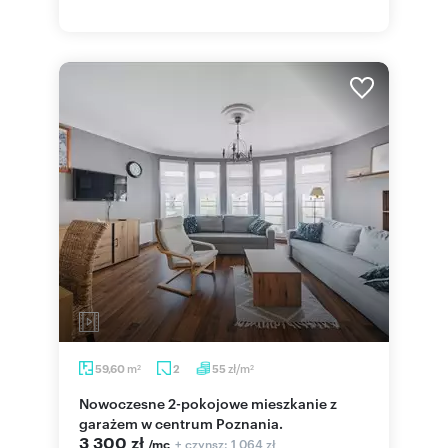
m
zł/m
59,60
2
55
2
2
Nowoczesne 2-pokojowe mieszkanie z
garażem w centrum Poznania.
3 300 zł
+ czynsz: 1 064 zł
/mc