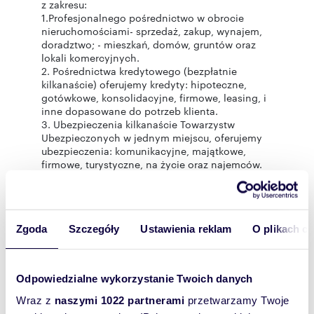
z zakresu:
1.Profesjonalnego pośrednictwo w obrocie
nieruchomościami- sprzedaż, zakup, wynajem,
doradztwo; - mieszkań, domów, gruntów oraz
lokali komercyjnych.
2. Pośrednictwa kredytowego (bezpłatnie
kilkanaście) oferujemy kredyty: hipoteczne,
gotówkowe, konsolidacyjne, firmowe, leasing, i
inne dopasowane do potrzeb klienta.
3. Ubezpieczenia kilkanaście Towarzystw
Ubezpieczonych w jednym miejscu, oferujemy
ubezpieczenia: komunikacyjne, majątkowe,
firmowe, turystyczne, na życie oraz najemców.
Wszelkie dane dotyczące nieruchomości
uzyskano na podstawie oświadczeń
zamawiających. Powyższy opis ma charakter
informacyjny i nie stanowi oferty w rozumieniu
Zgoda
Szczegóły
Ustawienia reklam
O plikach c
przepisów art. 66§ 1. Kodeksu Cywilnego
Zdjęcia i opisy w tej ofercie objęte są ochroną
praw autorskich majątkowych i osobistych,
stanowią własność w świetle prawa autorskiego.
Odpowiedzialne wykorzystanie Twoich danych
Wykorzystywanie ich lub rozpowszechnianie bez
pisemnej zgody autora, jest naruszeniem praw
Wraz z
naszymi 1022 partnerami
przetwarzamy Twoje
autorskich i pociąga za sobą odpowiedzialność