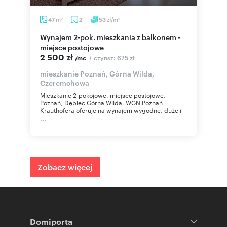
m
zł/m
47
2
53
2
2
Wynajem 2-pok. mieszkania z balkonem -
miejsce postojowe
2 500 zł
+ czynsz: 675 zł
/mc
mieszkanie Poznań, Górna Wilda,
Czeremchowa
Mieszkanie 2-pokojowe, miejsce postojowe,
Poznań, Dębiec Górna Wilda. WGN Poznań
Krauthofera oferuje na wynajem wygodne, duże i
...
Zobacz więcej
Domiporta