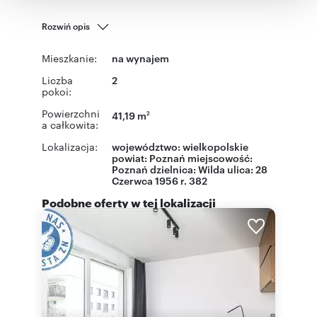
korzystania z ich usług.
Rozwiń opis
Mieszkanie:
na wynajem
Liczba
2
pokoi:
Powierzchni
41,19 m
2
a całkowita:
Lokalizacja:
województwo:
wielkopolskie
powiat:
Poznań
miejscowość:
Poznań
dzielnica:
Wilda
ulica:
28
Czerwca 1956 r. 382
Podobne oferty w tej lokalizacji