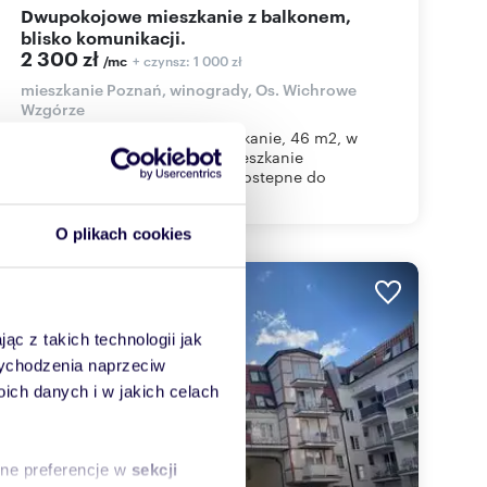
Dwupokojowe mieszkanie z balkonem,
blisko komunikacji.
2 300 zł
+ czynsz: 1 000 zł
/mc
mieszkanie Poznań, winogrady, Os. Wichrowe
Wzgórze
Wynajmę dwupokojowe mieszkanie, 46 m2, w
Poznaniu na Winogradach. Mieszkanie
umeblowane, od 15.08.2026 dostepne do
zamieszkania....
O plikach cookies
WYRÓŻNIONE
ąc z takich technologii jak
 wychodzenia naprzeciw
ch danych i w jakich celach
sne preferencje w
sekcji