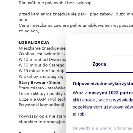
Dla osób nie palących i bez zwierząt
przed kamienicą znajduje się park, plac zabaw.i dużo 
auta.
Cena mieszkania zawiera pełne umeblowanie i wyposażen
zdjęciach,
LOKALIZACJA
Mieszkanie znajduje się przy ul. Dąbrówka lokalizacja j
Okolica jest świetnie skomunikowana z całym Poznaniem
W 10 minut od Dworzec Główny.
Zgoda
W 10 minut do Starego Rynku.
W 15 minut można dojechać do wjazdu na autostradę A2
W okolicy znajdują się między innymi:
Stary Browar - 3 min
Odpowiedzialne wykorzysta
Stare miasto - starówka
Wraz z
naszymi 1022 partn
Liczne sklepy i punkty usługowe Tereny spacerowe nad 
Uczelnie UAM i Politechnika
pliki cookie, w celu wyświet
Przystanki komunikacji miejskiej
oczekiwaniom użytkowników i
to robi.
Powyższy opis nie stanowi oferty w rozumieniu przepisu 
charakter informacyjny i mogą ulec zmianie.
Dowiedz się więcej odnośnie
Pomagam w uzyskaniu finansowania na zakup nierucho