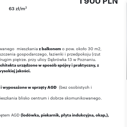
1 900 PLN
2
63 zł/m
owanego mieszkania
z balkonem
o pow. około 30 m2,
zczenia gospodarczego, łazienki i przedpokoju (rzut
rugim piętrze. przy ulicy Dąbrówka 13 w Poznaniu.
hitekta urządzone w sposób spójny i praktyczny, z
sokiej jakości.
 i wyposażone w sprzęty AGD
(bez osobistych i
mieszkania blisko centrum i dobrze skomunikowanego.
rzętem AGD
(lodówka, piekarnik, płyta indukcyjna, okap,),