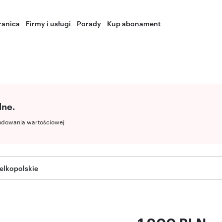
ranica
Firmy i usługi
Porady
Kup abonament
lne.
udowania wartościowej
elkopolskie