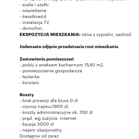
- szafa i szafki
- oświetlenie
- światłowód
- instalacja TV,
- domofon,
EKSPOZYCJA MIESZKANIA:
okna z sypialni, zachód
Jedenaste zdjęcie przedstawia rzut mieszkania
Zestawienie pomieszczeń
- pokój z aneksem kuchennym 15,40 m2,
- pomieszczenie gospodarcze
- łazienka
- korytarz
Koszty
- brak prowizji dla biura 0 zł
- czynsz najmu:1900 zł,
- koszty administracyjne ok. 350 zł
- prąd, wg zużycia, internet
- kaucja 3000 zł
- najem okazjonalny
Dostępne od zaraz