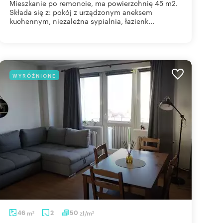
Mieszkanie po remoncie, ma powierzchnię 45 m2.
Składa się z: pokój z urządzonym aneksem
kuchennym, niezależna sypialnia, łazienk...
WYRÓŻNIONE
46
m
2
50
zł/m
2
2