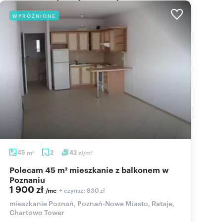
WYRÓŻNIONE
45
m
2
42
zł/m
2
2
Polecam 45 m² mieszkanie z balkonem w
Poznaniu
1 900 zł
+ czynsz: 830 zł
/mc
mieszkanie Poznań, Poznań-Nowe Miasto, Rataje,
Chartowo Tower