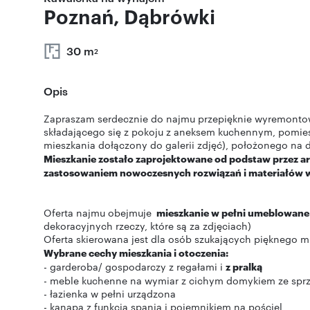
Poznań, Dąbrówki
30 m
2
Opis
Zapraszam serdecznie do najmu przepięknie wyremont
składającego się z pokoju z aneksem kuchennym, pomies
mieszkania dołączony do galerii zdjęć), położonego na d
Mieszkanie zostało zaprojektowane od podstaw przez arc
zastosowaniem nowoczesnych rozwiązań i materiałów wy
Oferta najmu obejmuje
mieszkanie w pełni umeblowane
dekoracyjnych rzeczy, które są za zdjęciach)
Oferta skierowana jest dla osób szukających pięknego 
Wybrane cechy mieszkania i otoczenia:
- garderoba/ gospodarczy z regałami i
z pralką
- meble kuchenne na wymiar z cichym domykiem ze sp
- łazienka w pełni urządzona
- kanapa z funkcją spania i pojemnikiem na pościel