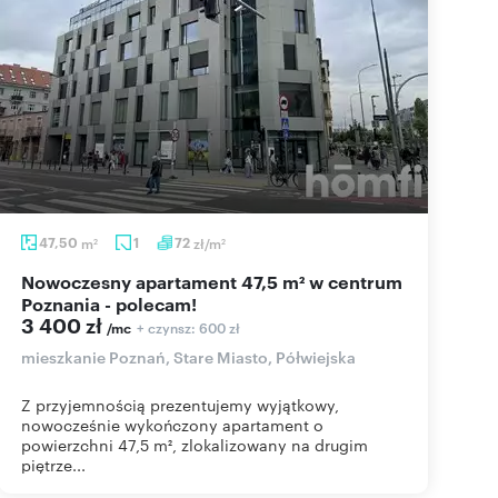
47,50
m
1
72
zł/m
2
2
Nowoczesny apartament 47,5 m² w centrum
Poznania - polecam!
3 400 zł
+ czynsz: 600 zł
/mc
mieszkanie Poznań, Stare Miasto, Półwiejska
Z przyjemnością prezentujemy wyjątkowy,
nowocześnie wykończony apartament o
powierzchni 47,5 m², zlokalizowany na drugim
piętrze...