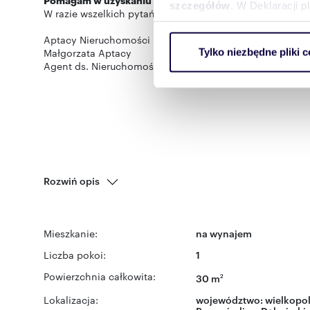
szczegółów
. W Deklaracji 
W razie wszelkich pytań pozostaję do Państwa dyspozycji
Aptacy Nieruchomości
Wykorzystujemy pliki cookie 
Małgorzata Aptacy
Tylko niezbędne pliki c
ruch w naszej witrynie. Inf
Agent ds. Nieruchomości
reklamowym i analitycznym. 
uzyskanymi podczas korzysta
Rozwiń opis
Mieszkanie:
na wynajem
Liczba pokoi:
1
Powierzchnia całkowita:
30 m
2
Lokalizacja:
województwo:
wielkopol