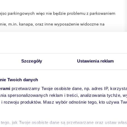
miejsc parkingowych więc nie będzie problemu z parkowaniem
ie, m.in. kanapa, oraz inne wyposażenie widoczne na
est jedną z najchętniej zamieszkiwanych przez Poznaniaków.
 (centrum poznania).
Szczegóły
Ustawienia reklam
.
nie Twoich danych
erami
przetwarzamy Twoje osobiste dane, np. adres IP, korzystaj
Wartą
lania spersonalizowanych reklam i treści, analizowania tychże,
 rozwoju produktów. Masz wybór odnośnie tego, kto używa Twoi
art. 66 § 1 Kodeksu cywilnego, a dane w nim zawarte mają
 tego, jak Twoje osobiste dane są przetwarzane oraz ustaw wła
mości!