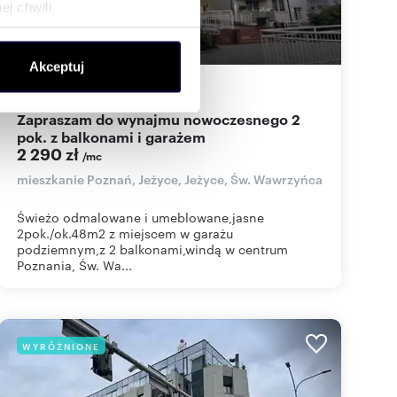
j chwili.
ołecznościowe i analizować
Akceptuj
artnerom społecznościowym,
48
m
2
48
zł/m
2
2
anymi od Ciebie lub
Zapraszam do wynajmu nowoczesnego 2
pok. z balkonami i garażem
2 290 zł
/mc
mieszkanie Poznań, Jeżyce, Jeżyce, Św. Wawrzyńca
Świeżo odmalowane i umeblowane,jasne
2pok./ok.48m2 z miejscem w garażu
podziemnym,z 2 balkonami,windą w centrum
Poznania, Św. Wa...
WYRÓŻNIONE