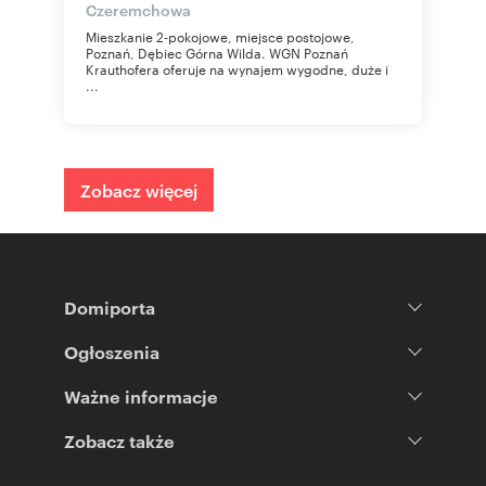
Czeremchowa
Mieszkanie 2-pokojowe, miejsce postojowe,
Poznań, Dębiec Górna Wilda. WGN Poznań
Krauthofera oferuje na wynajem wygodne, duże i
...
Zobacz więcej
Domiporta
Ogłoszenia
Ważne informacje
Zobacz także