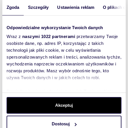
Zgoda
Szczegóły
Ustawienia reklam
O plikach c
Polecam nowoczesną kawalerkę 30 m² z
balkonem na Wildzie
2 300 zł
/mc
Odpowiedzialne wykorzystanie Twoich danych
mieszkanie Poznań, Wilda, Saperska
Wraz z
naszymi 1022 partnerami
przetwarzamy Twoje
Na wynajem nowoczesna kawalerka o powierzchni
osobiste dane, np. adres IP, korzystając z takich
30,21 m², położona przy ul. Saperskiej 30 w
technologii jak pliki cookie, w celu wyświetlania
Poznaniu, na zamkniętym osiedlu na Wil...
spersonalizowanych reklam i treści, analizowania tychże,
wychodzenia naprzeciw oczekiwaniom użytkowników i
rozwoju produktów. Masz wybór odnośnie tego, kto
używa Twoich danych i w jakich celach to robi.
Dowiedz się więcej odnośnie tego, jak Twoje osobiste
dane są przetwarzane oraz ustaw własne preferencje w
sekcji szczegółów
. W Deklaracji plików cookie możesz
Akceptuj
zmienić lub wycofać swoją zgodę w dowolnej chwili.
Dostosuj
Wykorzystujemy pliki cookie do spersonalizowania treści