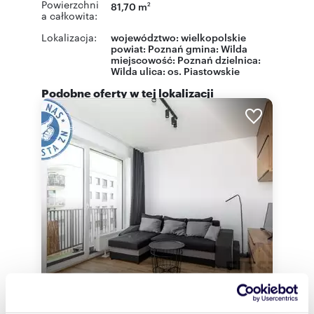
Powierzchni
81,70 m
2
a całkowita:
Lokalizacja:
województwo:
wielkopolskie
powiat:
Poznań
gmina:
Wilda
miejscowość:
Poznań
dzielnica:
Wilda
ulica:
os. Piastowskie
Podobne oferty w tej lokalizacji
m
zł/m
30,21
1
76
2
2