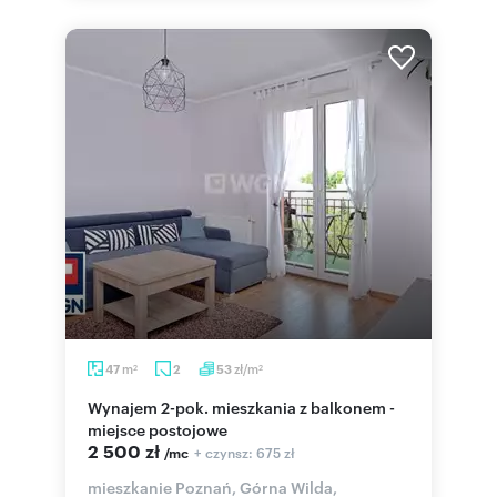
m
zł/m
47
2
53
2
2
Wynajem 2-pok. mieszkania z balkonem -
miejsce postojowe
2 500 zł
+ czynsz: 675 zł
/mc
mieszkanie Poznań, Górna Wilda,