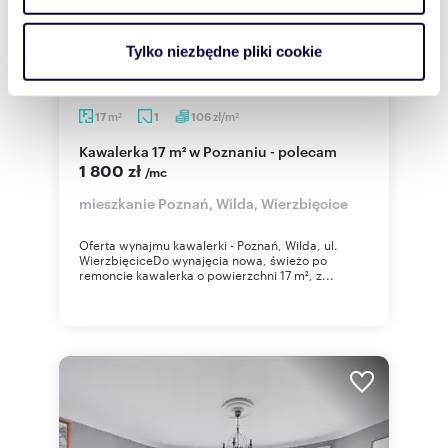
i reklam, aby oferować funkcje społecznościowe i
analizować ruch w naszej witrynie. Informacje o tym, jak
Tylko niezbędne pliki cookie
korzystasz z naszej witryny, udostępniamy partnerom
społecznościowym, reklamowym i analitycznym.
Partnerzy mogą połączyć te informacje z innymi danymi
m
zł/m
17
1
106
2
2
otrzymanymi od Ciebie lub uzyskanymi podczas
Kawalerka 17 m² w Poznaniu - polecam
korzystania z ich usług.
1 800 zł
/mc
mieszkanie Poznań, Wilda, Wierzbięcice
Oferta wynajmu kawalerki - Poznań, Wilda, ul.
WierzbięciceDo wynajęcia nowa, świeżo po
remoncie kawalerka o powierzchni 17 m², z...