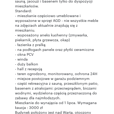
sauną, jaccuzi i basenem tylko do dyspozycji
mieszkańców.
Standard:
- mieszkanie częściowo umeblowane i
wyposażone w sprzęt AGD - nie wszystkie meble
na zdjęciach aktualnie znajdują się z
mieszkaniu.
- wyposażony aneks kuchenny (zmywarka,
piekarnik, płyta grzewcza, okap)
- łazienka z pralką
- na podłogach panele oraz płytki ceramiczne
- okna PCV
- winda
- duży balkon
- hall z recepcją
- teren ogrodzony, monitorowany, ochrona 24H
- miejsce postojowe w garażu podziemnym
- część rekreacyjna z sauną, przeszklonym patio,
basenem z atrakcjami: przeciwprądem, biczami
wodnymi, wydzielona częścią przeznaczoną do
zabawy dla najmłodszych.
Mieszkanie do wynajęcia od 1 lipca. Wymagana
kaucja : 3000 zł
Budynek położony jest nad Wartą, otoczony