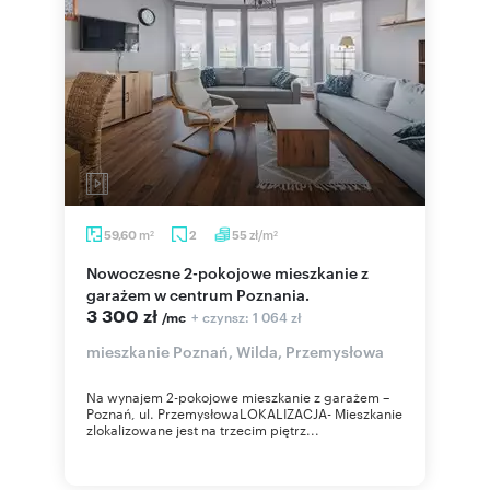
m
zł/m
59,60
2
55
2
2
Nowoczesne 2-pokojowe mieszkanie z
garażem w centrum Poznania.
3 300 zł
+ czynsz: 1 064 zł
/mc
mieszkanie Poznań, Wilda, Przemysłowa
Na wynajem 2-pokojowe mieszkanie z garażem –
Poznań, ul. PrzemysłowaLOKALIZACJA- Mieszkanie
zlokalizowane jest na trzecim piętrz...