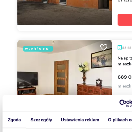
58,25
WYRÓŻNIONE
Na sprzedaż funkcjonalne 3-pokojowe
mieszk
689 0
mieszk
Biuro S
funkcjon
położone 
Zgoda
Szczegóły
Ustawienia reklam
O plikach c