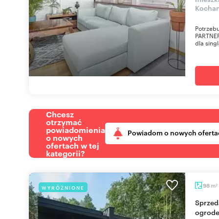
Kocha
Potrzebu
PARTNER
dla sing
Chcesz
otrzymać
powiadomienia
Powiadom o nowych oferta
o nowych
ofertach w tej
kategorii?
m
98
WYRÓŻNIONE
2
Sprzedam nowoczesny bliźniak 98 m² z dużym
ogrode