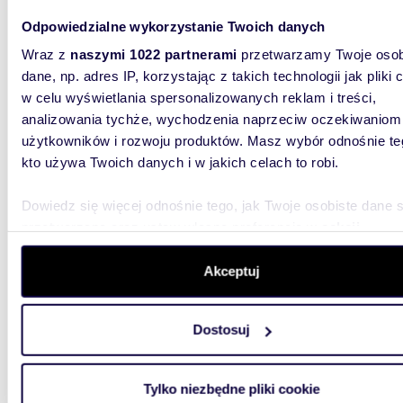
Odpowiedzialne wykorzystanie Twoich danych
Wraz z
naszymi 1022 partnerami
przetwarzamy Twoje osob
m
46
WYRÓŻNIONE
2
dane, np. adres IP, korzystając z takich technologii jak pliki 
w celu wyświetlania spersonalizowanych reklam i treści,
Mieszkanie 46 m² w Rzeszowie - blisko uczelni i
centr
analizowania tychże, wychodzenia naprzeciw oczekiwaniom
użytkowników i rozwoju produktów. Masz wybór odnośnie te
489 0
kto używa Twoich danych i w jakich celach to robi.
mieszk
Dowiedz się więcej odnośnie tego, jak Twoje osobiste dane 
Na sprz
przetwarzane oraz ustaw własne preferencje w
sekcji
Dąbrows
szczegółów
. W Deklaracji plików cookie możesz zmienić lu
mieszkan
wycofać swoją zgodę w dowolnej chwili.
Akceptuj
Wykorzystujemy pliki cookie do spersonalizowania treści i r
Dostosuj
aby oferować funkcje społecznościowe i analizować ruch w 
witrynie. Informacje o tym, jak korzystasz z naszej witryny,
udostępniamy partnerom społecznościowym, reklamowym i
Tylko niezbędne pliki cookie
m
53
analitycznym. Partnerzy mogą połączyć te informacje z inn
WYRÓŻNIONE
2