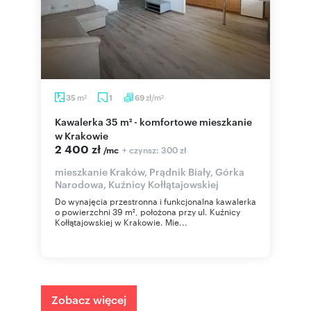
m
zł/m
35
1
69
2
2
Kawalerka 35 m² - komfortowe mieszkanie
w Krakowie
2 400 zł
+ czynsz: 300 zł
/mc
mieszkanie Kraków, Prądnik Biały, Górka
Narodowa, Kuźnicy Kołłątajowskiej
Do wynajęcia przestronna i funkcjonalna kawalerka
o powierzchni 39 m², położona przy ul. Kuźnicy
Kołłątajowskiej w Krakowie. Mie...
Zobacz więcej