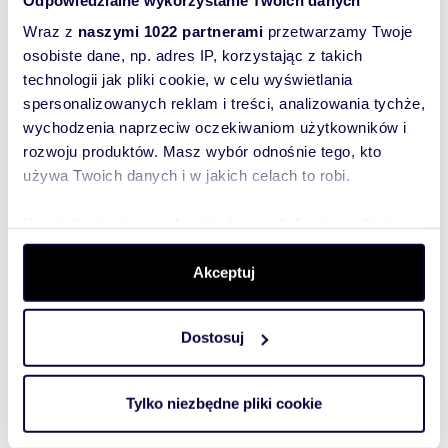
Wraz z
naszymi 1022 partnerami
przetwarzamy Twoje
osobiste dane, np. adres IP, korzystając z takich
technologii jak pliki cookie, w celu wyświetlania
spersonalizowanych reklam i treści, analizowania tychże,
wychodzenia naprzeciw oczekiwaniom użytkowników i
rozwoju produktów. Masz wybór odnośnie tego, kto
używa Twoich danych i w jakich celach to robi.
Dowiedz się więcej odnośnie tego, jak Twoje osobiste
m
zł/m
45
2
62
2
2
dane są przetwarzane oraz ustaw własne preferencje w
Nowoczesne 2 pokoje z balkonem i
sekcji szczegółów
. W Deklaracji plików cookie możesz
Akceptuj
klimatyzacją polecam
zmienić lub wycofać swoją zgodę w dowolnej chwili.
2 800 zł
+ czynsz: 1 000 zł
/mc
mieszkanie Kraków, Prądnik Biały,
Dostosuj
Wykorzystujemy pliki cookie do spersonalizowania treści
Zygmuntowska
i reklam, aby oferować funkcje społecznościowe i
Nowoczesne 2 pokoje blisko komunikacji miejskiej -
analizować ruch w naszej witrynie. Informacje o tym, jak
gotowe do zamieszkania Oferujemy na wynajem ,
Tylko niezbędne pliki cookie
przestronne, w pełni wyposażone...
korzystasz z naszej witryny, udostępniamy partnerom
społecznościowym, reklamowym i analitycznym.