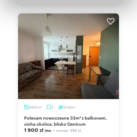
Partnerzy mogą połączyć te informacje z innymi danymi
otrzymanymi od Ciebie lub uzyskanymi podczas
korzystania z ich usług.
m
zł/m
33,11
1
57
2
2
Polecam nowoczesne 33m² z balkonem,
cicha okolica, blisko Centrum
1 900 zł
+ czynsz: 350 zł
/mc