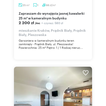
m
zł/m
25
1
88
2
2
Zapraszam do wynajęcia jasnej kawalerki
25 m² w kameralnym budynku
2 200 zł
+ czynsz: 580 zł
/mc
mieszkanie Kraków, Prądnik Biały, Prądnik
Biały, Pleszowska
Garsoniera w kameralnym budynku teren
zamknięty - Prądnik Biały, ul. Pleszowska!
Powierzchnia: 25 m² Piętro: 1 / 1 Rodzaj nieruc...