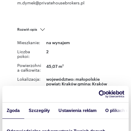
m.dymek@privatehousebrokers.pl
Rozwiń opis
Mieszkanie:
na wynajem
Liczba
2
pokoi:
Powierzchni
45,07 m
2
a całkowita:
Lokalizacja:
województwo:
małopolskie
powiat:
Kraków
gmina:
Kraków
miejscowość:
Kraków
dzielnica:
Prądnik Biały
ulica:
Władysława
Łokietka
Podobne oferty w tej lokalizacji
Zgoda
Szczegóły
Ustawienia reklam
O plikach c
WYRÓŻNIONE
Odpowiedzialne wykorzystanie Twoich danych