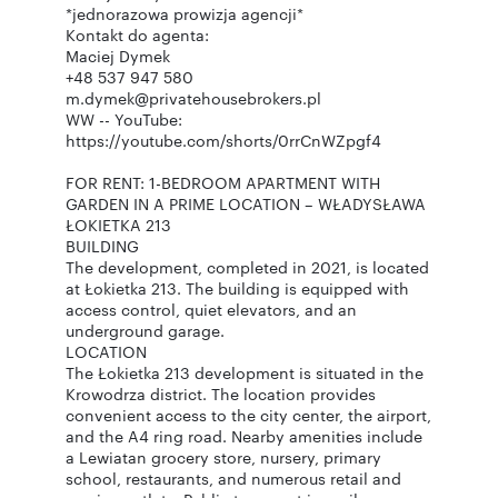
*jednorazowa prowizja agencji*
Kontakt do agenta:
Maciej Dymek
+48 537 947 580
m.dymek@privatehousebrokers.pl
WW -- YouTube:
https://youtube.com/shorts/0rrCnWZpgf4
FOR RENT: 1-BEDROOM APARTMENT WITH
GARDEN IN A PRIME LOCATION – WŁADYSŁAWA
ŁOKIETKA 213
BUILDING
The development, completed in 2021, is located
at Łokietka 213. The building is equipped with
access control, quiet elevators, and an
underground garage.
LOCATION
The Łokietka 213 development is situated in the
Krowodrza district. The location provides
convenient access to the city center, the airport,
and the A4 ring road. Nearby amenities include
a Lewiatan grocery store, nursery, primary
school, restaurants, and numerous retail and