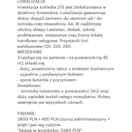
LOKALIZACJA
Inwestycja Łokietka 213 jest zlokalizowana w
dzielnicy Krowodrza. Lokalizacja gwarantuje
dobry dojazd zarówno do centrum jak i do
lotniska oraz obwodnicy A4. W najbliższej
okolicy sklepy Lewiatan, żłobek, szkoła
podstawowa, restauracje oraz liczne lokale
handlowo usługowe. Przystanki linii
autobusowej 120, 220, 240.
MIESZKANIE:
Znajduje się na parterze i na powierzchnię 45
m2 składa się:
- duży, przestronny salon z aneksem kuchennym
- sypialnia z podwójnym łózkiem;
- spora łazienka z prysznicem.
Dodatkowo:
- komórka lokatorska o powierzchni 2m2 oraz
duży ogródek wokół całego mieszkania. Rolety
zewnętrze we wszystkich oknach.
FINANSE:
2800 PLN + 450 PLN czynsz administracyjny +
prąd i gaz wg zużycia.
*kaucja w wysokości: 3360 PLN*