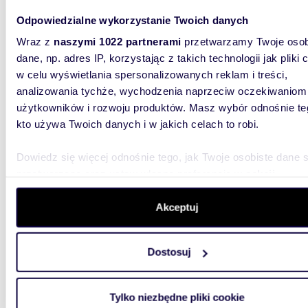
55 m² 
Odpowiedzialne wykorzystanie Twoich danych
2 300
Wraz z
naszymi 1022 partnerami
przetwarzamy Twoje osob
dane, np. adres IP, korzystając z takich technologii jak pliki 
mieszk
w celu wyświetlania spersonalizowanych reklam i treści,
Młyńsk
analizowania tychże, wychodzenia naprzeciw oczekiwaniom
Oferuje
użytkowników i rozwoju produktów. Masz wybór odnośnie te
dwupokoj
kto używa Twoich danych i w jakich celach to robi.
Mieszkan
Dowiedz się więcej odnośnie tego, jak Twoje osobiste dane 
przetwarzane oraz ustaw własne preferencje w
sekcji
szczegółów
. W Deklaracji plików cookie możesz zmienić lu
wycofać swoją zgodę w dowolnej chwili.
Akceptuj
45,3
Wykorzystujemy pliki cookie do spersonalizowania treści i r
WYRÓŻNIONE
Dostosuj
aby oferować funkcje społecznościowe i analizować ruch w 
Funkcjonalne 2-pokojowe mieszkanie z
witrynie. Informacje o tym, jak korzystasz z naszej witryny,
balkon
udostępniamy partnerom społecznościowym, reklamowym i
Tylko niezbędne pliki cookie
2 400
analitycznym. Partnerzy mogą połączyć te informacje z inn