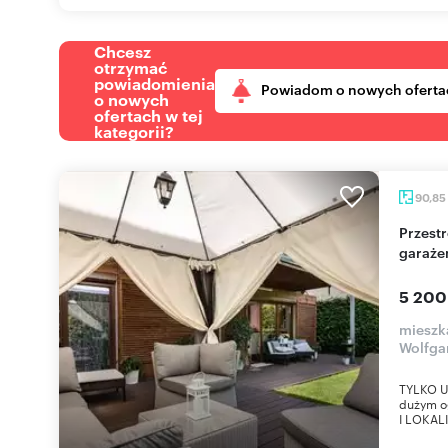
Chcesz
otrzymać
powiadomienia
Powiadom o nowych oferta
o nowych
ofertach w tej
kategorii?
90,85
Przestronne 3-pokojowe mieszkanie z ogrodem i
garaże
5 200
mieszka
Wolfga
TYLKO U
dużym o
I LOKALI