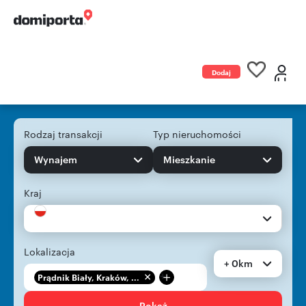
Dodaj
ogłoszenie
Rodzaj transakcji
Typ nieruchomości
Wynajem
Mieszkanie
Kraj
Lokalizacja
+ 0km
+
Prądnik Biały, Kraków, ...
Pokaż