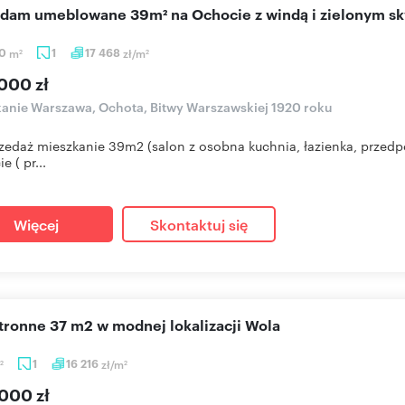
edam umeblowane 39m² na Ochocie z windą i zielonym 
50
m
1
17 468
zł/m
2
2
000 zł
anie Warszawa, Ochota, Bitwy Warszawskiej 1920 roku
zedaż mieszkanie 39m2 (salon z osobna kuchnia, łazienka, przedp
 ( pr...
Więcej
Skontaktuj się
stronne 37 m2 w modnej lokalizacji Wola
1
16 216
zł/m
2
2
000 zł