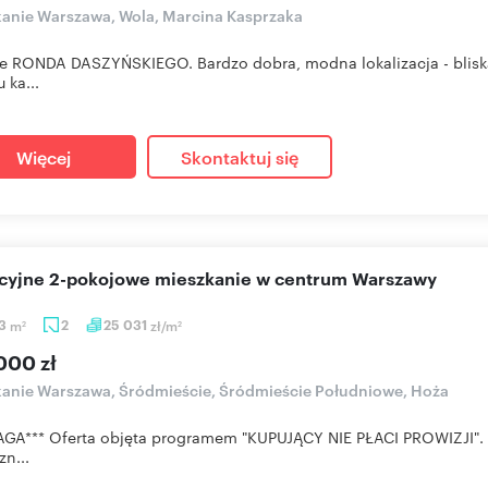
anie Warszawa, Wola, Marcina Kasprzaka
e RONDA DASZYŃSKIEGO. Bardzo dobra, modna lokalizacja - bliska 
 ka...
Więcej
Skontaktuj się
akcyjne 2-pokojowe mieszkanie w centrum Warszawy
93
m
2
25 031
zł/m
2
2
000 zł
anie Warszawa, Śródmieście, Śródmieście Południowe, Hoża
GA*** Oferta objęta programem "KUPUJĄCY NIE PŁACI PROWIZJI". O
zn...