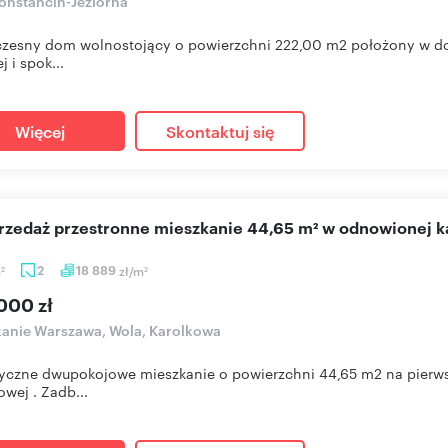
onstancin-Jeziorna
esny dom wolnostojący o powierzchni 222,00 m2 położony w dosk
j i spok...
Więcej
Skontaktuj się
sprzedaż przestronne mieszkanie 44,65 m² w odnowionej 
m
2
18 889
zł/m
2
2
000 zł
anie Warszawa, Wola, Karolkowa
yczne dwupokojowe mieszkanie o powierzchni 44,65 m2 na pierwsz
owej . Zadb...