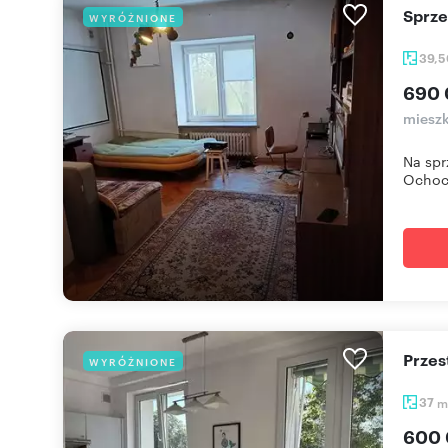
Sprz
WYRÓŻNIONE
39,
690 
mieszk
Na spr
Ochocie
Prze
WYRÓŻNIONE
37
m
600 