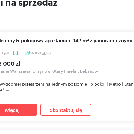
 na sprzedaż
stronny 5-pokojowy apartament 147 m² z panoramicznymi
30
m
5
16 891
zł/m
2
2
8 000 zł
anie Warszawa, Ursynów, Stary Imielin, Bekasów
wygodniej przestrzeni na jednym poziomie | 5 pokoi | Metro | St
ż ...
Więcej
Skontaktuj się