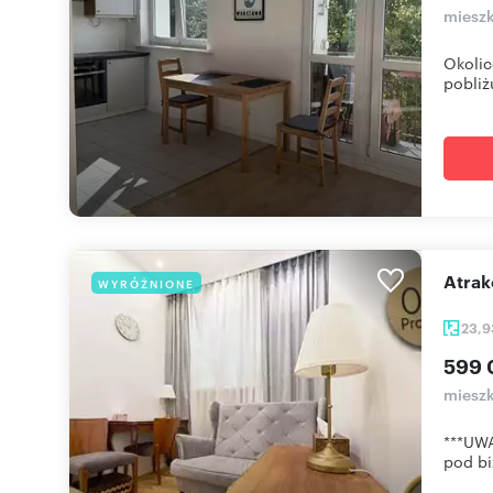
mieszk
Okolic
pobliżu
Atr
WYRÓŻNIONE
23,
599 
mieszk
***UWA
pod bi