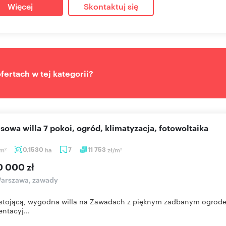
Więcej
Skontaktuj się
ertach w tej kategorii?
usowa willa 7 pokoi, ogród, klimatyzacja, fotowoltaika
m
0,1530
ha
7
11 753
zł/m
2
2
0 000 zł
arszawa, zawady
tojącą, wygodna willa na Zawadach z pięknym zadbanym ogrodem
entacyj...