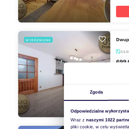
Dwu
WYRÓŻNIONE
54,
699 
mieszk
***UWA
dwupok
Zgoda
Odpowiedzialne wykorzysta
Wraz z
naszymi 1022 partn
pliki cookie, w celu wyświet