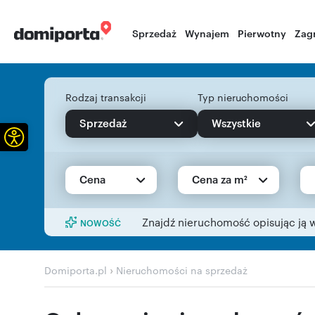
Sprzedaż
Wynajem
Pierwotny
Zag
Rodzaj transakcji
Typ nieruchomości
Sprzedaż
Wszystkie
Otwórz pasek narzędzi
Cena
Cena za m²
Znajdź nieruchomość opisując ją 
NOWOŚĆ
›
Domiporta.pl
Nieruchomości na sprzedaż