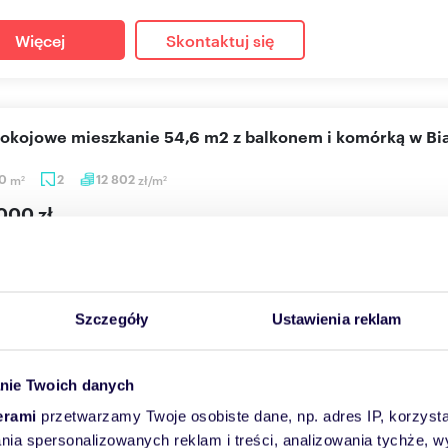
Więcej
Skontaktuj się
pokojowe mieszkanie 54,6 m2 z balkonem i komórką w Bi
60
m
2
12 802
zł/m
2
2
000 zł
anie Warszawa, Białołęka, Grodzisk, Skarbka z Gór
GA*** Oferta objęta programem "KUPUJĄCY NIE PŁACI PROWIZJI". 
ojowe mieszkani...
Szczegóły
Ustawienia reklam
Więcej
Skontaktuj się
nie Twoich danych
erami
przetwarzamy Twoje osobiste dane, np. adres IP, korzystaj
lania spersonalizowanych reklam i treści, analizowania tychże,