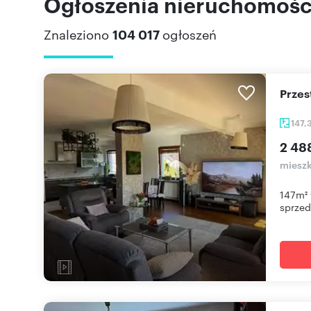
Ogłoszenia nieruchomości
Znaleziono
104 017
ogłoszeń
Prze
147,
2 48
mieszk
147m² 
sprzeda