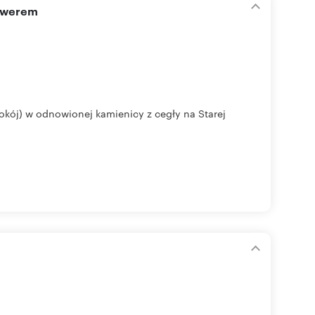
skwerem
okój) w odnowionej kamienicy z cegły na Starej