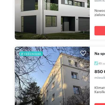
dom K
Nowocz
zielone
Na 
WYRÓŻNIONE
45
850 
mieszk
Klimat
Karolk