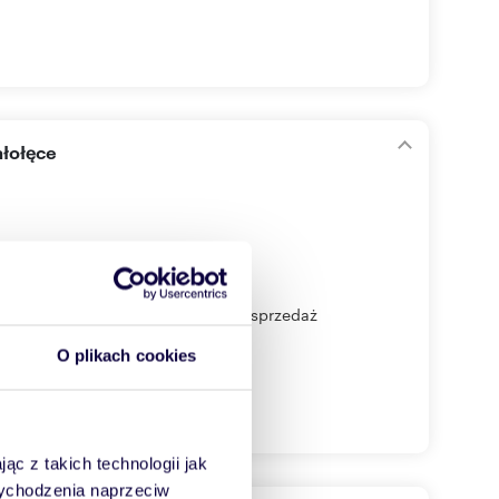
ałołęce
Oferta ograniczona czasowo. Na sprzedaż
O plikach cookies
ąc z takich technologii jak
 wychodzenia naprzeciw