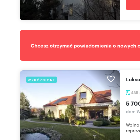
Chcesz otrzymać powiadomienia o nowych of
Luks
WYRÓŻNIONE
485
5 70
dom W
Wolnos
reprez