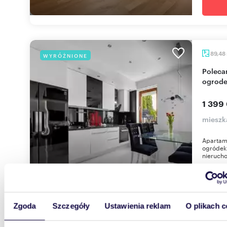
89,48
WYRÓŻNIONE
Polecam! Premium 3-pokojowe mieszkanie z
ogrode
1 399
mieszk
Apartame
ogródek 
nierucho
Zgoda
Szczegóły
Ustawienia reklam
O plikach c