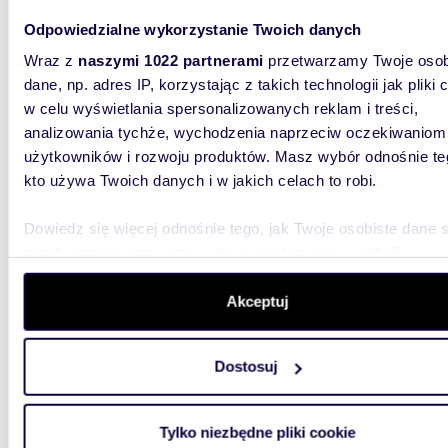
90,60
WYRÓŻNIONE
Odpowiedzialne wykorzystanie Twoich danych
Dwupoziomowe 4-pokoje z windą i dużym
Wraz z
naszymi 1022 partnerami
przetwarzamy Twoje osob
podda
dane, np. adres IP, korzystając z takich technologii jak pliki 
w celu wyświetlania spersonalizowanych reklam i treści,
987 0
analizowania tychże, wychodzenia naprzeciw oczekiwaniom
mieszk
użytkowników i rozwoju produktów. Masz wybór odnośnie te
Książk
kto używa Twoich danych i w jakich celach to robi.
Mieszkan
stanowi
Dowiedz się więcej odnośnie tego, jak Twoje osobiste dane 
warszaws
przetwarzane oraz ustaw własne preferencje w
sekcji
szczegółów
. W Deklaracji plików cookie możesz zmienić lu
wycofać swoją zgodę w dowolnej chwili.
Akceptuj
Wykorzystujemy pliki cookie do spersonalizowania treści i r
Dostosuj
aby oferować funkcje społecznościowe i analizować ruch w 
witrynie. Informacje o tym, jak korzystasz z naszej witryny,
89,90
WYRÓŻNIONE
udostępniamy partnerom społecznościowym, reklamowym i
Tylko niezbędne pliki cookie
Przestronne 90m² z ogródkiem i garażem w
analitycznym. Partnerzy mogą połączyć te informacje z inn