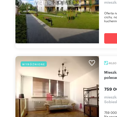
mieszk
Oferta n
cichy, 
kuchenne
46,60
WYRÓŻNIONE
Mieszkanie 46,6 m² na Mokotowie, do remontu -
poleca
759 0
mieszk
Sobies
759 000 
Na sprze