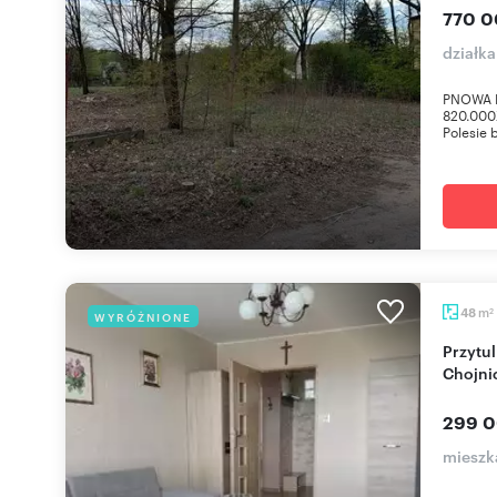
770 0
działka
PNOWA N
820.000
Polesie 
m
48
WYRÓŻNIONE
2
Przytulne 3-pokojowe mieszkanie 48 m² w
Chojni
299 0
mieszk