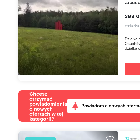
zabud
399 0
działk
Działka
Osuchów
działka 
Chcesz
otrzymać
powiadomienia
Powiadom o nowych oferta
o nowych
ofertach w tej
kategorii?
3701