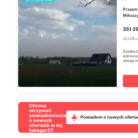
Przestronna działka 1005 m² w leśnym otoczeniu
Miłosz
251 25
działka
Działka
jednorod
okazję i
Chcesz
otrzymać
powiadomienia
Powiadom o nowych oferta
o nowych
ofertach w tej
kategorii?