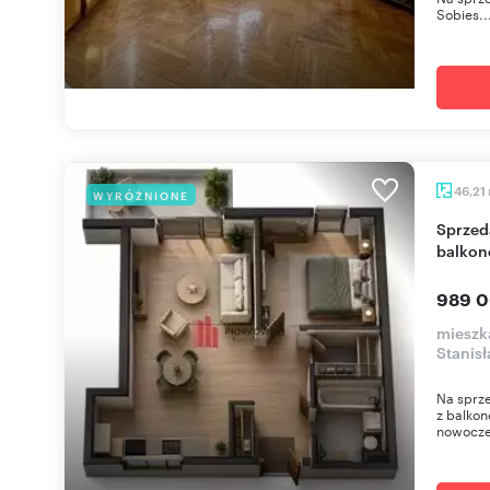
Sobies..
46,21
WYRÓŻNIONE
Sprzedam 2-pokojowe mieszkanie 46 m² z
balkon
989 0
mieszk
Stanis
Na sprze
z balkon
nowoczes