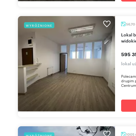
56,70
WYRÓŻNIONE
Lokal biurowy z klimatyzacją i zielonym
widoki
595 3
lokal 
Polecam 
drugim 
Centrum 
1005
WYRÓŻNIONE