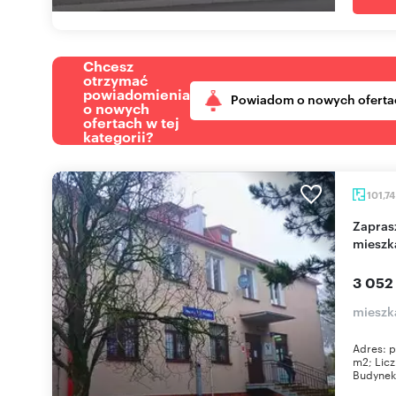
Chcesz
otrzymać
powiadomienia
Powiadom o nowych oferta
o nowych
ofertach w tej
kategorii?
101,7
Zapraszam do wynajęcia 4-pokojowego
mieszk
3 052
mieszk
Adres: p
m2; Licz
Budynek 