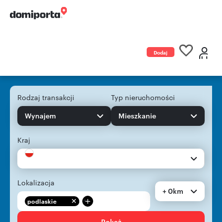
Dodaj
ogłoszenie
Rodzaj transakcji
Typ nieruchomości
Wynajem
Mieszkanie
Kraj
Lokalizacja
+ 0km
+
podlaskie
Pokaż