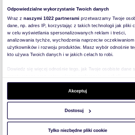
Odpowiedzialne wykorzystanie Twoich danych
Wraz z
naszymi 1022 partnerami
przetwarzamy Twoje osob
dane, np. adres IP, korzystając z takich technologii jak pliki 
w celu wyświetlania spersonalizowanych reklam i treści,
analizowania tychże, wychodzenia naprzeciw oczekiwaniom
57,75
użytkowników i rozwoju produktów. Masz wybór odnośnie te
Komfortowe 3 pokoje z balkonem, blisko
kto używa Twoich danych i w jakich celach to robi.
centru
Dowiedz się więcej odnośnie tego, jak Twoje osobiste dane 
2 500
przetwarzane oraz ustaw własne preferencje w
sekcji
mieszk
szczegółów
. W Deklaracji plików cookie możesz zmienić lu
wycofać swoją zgodę w dowolnej chwili.
Akceptuj
Zaprasza
mieszkan
piętrze 
Wykorzystujemy pliki cookie do spersonalizowania treści i r
Dostosuj
aby oferować funkcje społecznościowe i analizować ruch w 
witrynie. Informacje o tym, jak korzystasz z naszej witryny,
udostępniamy partnerom społecznościowym, reklamowym i
Tylko niezbędne pliki cookie
analitycznym. Partnerzy mogą połączyć te informacje z inn