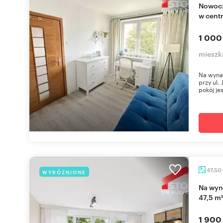
Nowoczesne 2-pokojowe mieszkanie z balkonem
w cent
1 000
mieszka
Na wyna
przy ul.
pokój jes
47,50
WYRÓŻNIONE
Na wynajem komfortowe 3-pokojowe mieszkanie
47,5 m
1 900