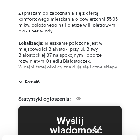
Zapraszam do zapoznania się z ofertą
komfortowego mieszkania o powierzchni 55,95
m kw, położonego na I piętrze w III piętrowym
bloku bez windy.
Lokalizacja:
Mieszkanie położone jest w
miejscowości Białystok, przy ul. Bitwy
Białostockiej 37 na spokojnym i dobrze
rozwiniętym Osiedlu Białostoczek.
W najbliższej okolicy znajdują się liczne sklepy i
usługi, Galeria M (Pepco, Rossmann, Fitnes
Wellnes Magic Gym) zapewnia to wygodę i
Rozwiń
komfort codziennego życia. Osiedle
Białostoczek jest również dobrze
skomunikowane z innymi częściami
Statystyki ogłoszenia:
Białegostoku, dzięki rozwiniętej sieci
komunikacji miejskiej.
Wyślij
Standard:
Mieszkanie w bardzo dobrym
wiadomość
standardzie, jasne, zadbane, nowocześnie
umeblowane.