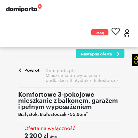
Dodaj
ogłoszenie
Następna oferta
Powrót
›
Domiporta.pl
›
Mieszkania do wynajęcia
›
›
podlaskie
Białystok
Białostoczek
Komfortowe 3-pokojowe
mieszkanie z balkonem, garażem
i pełnym wyposażeniem
Białystok
,
Białostoczek
- 55,95m
2
Oferta na wyłączność
2 200
zł
/mc