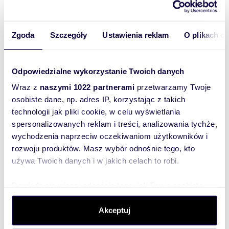
To najlepszy
Ilość pomieszczeń:
Do dyspozycji Najemcy jest
sposób, aby
salon z wyjściem na balkon, kuchnia, sypialnia,
pokój, łazienka z wc, holl
właściciel
Zgoda
Szczegóły
Ustawienia reklam
O plikach c
oferty
Budynek:
Teren ogrodzony, Blok z 2012 roku,
szybko się z
zadbane części wspólne.
Tobą
Odpowiedzialne wykorzystanie Twoich danych
Mieszkanie składa się z:
skontaktował!
- salon z wyjściem na balkon: stół z krzesłami,
Wraz z
naszymi 1022 partnerami
przetwarzamy Twoje
komoda,
osobiste dane, np. adres IP, korzystając z takich
- kuchnia: zabudowa mebli kuchennych,
technologii jak pliki cookie, w celu wyświetlania
lodówka, płytka indukcyjna, okap, piekarnik
spersonalizowanych reklam i treści, analizowania tychże,
elektryczny, mikrofalówka, czajnik elektryczny,
zmywarka, stół, 2 taborety.
wychodzenia naprzeciw oczekiwaniom użytkowników i
- sypialnia: pojemna szafa, łóżko dwuosobowe z
rozwoju produktów. Masz wybór odnośnie tego, kto
materacem, szafka nocna.
używa Twoich danych i w jakich celach to robi.
- pokój: wersalka, komoda
- łazienka z wc: kabina prysznicowa, umywalka z
szafką, szafka wisząca,pralka.
Dowiedz się więcej odnośnie tego, jak Twoje osobiste
- przedpokój: zabudowa 2 szaf.
dane są przetwarzane oraz ustaw własne preferencje w
sekcji szczegółów
. W Deklaracji plików cookie możesz
Akceptuj
Dodatkowe udogodnienia:
możliwość
wynajęcia garażu. Płatne 350 zł
zmienić lub wycofać swoją zgodę w dowolnej chwili.