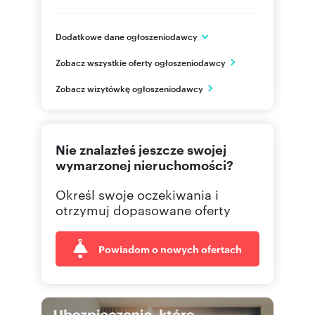
Dodatkowe dane ogłoszeniodawcy
ul. Malmeda 9 lok.1
Zobacz wszystkie oferty ogłoszeniodawcy
Białystok
podlaskie
PL
Zobacz wizytówkę ogłoszeniodawcy
85 732
Pokaż telefon
Nie znalazłeś jeszcze swojej
wymarzonej nieruchomości?
Określ swoje oczekiwania i
otrzymuj dopasowane oferty
Powiadom o nowych ofertach