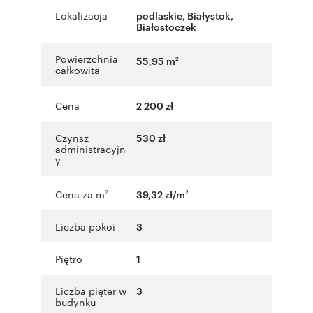
Lokalizacja
podlaskie
,
Białystok
,
Białostoczek
Powierzchnia
55,95 m
2
całkowita
Cena
2 200 zł
Czynsz
530 zł
administracyjn
y
Cena za m
39,32 zł/m
2
2
Liczba pokoi
3
Piętro
1
Liczba pięter w
3
budynku