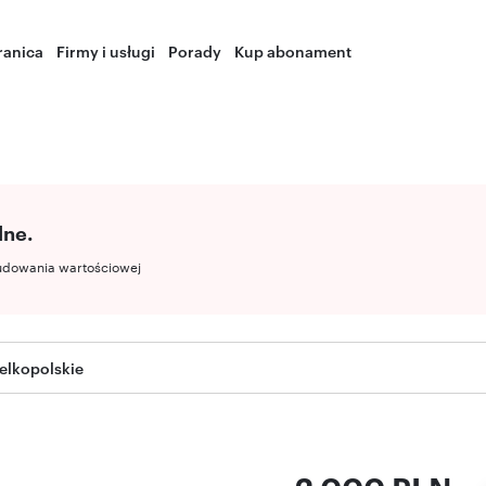
ranica
Firmy i usługi
Porady
Kup abonament
lne.
udowania wartościowej
elkopolskie