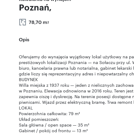
Poznań,
78,70 m
2
Opis
Oferujemy do wynajęcia wyjątkowy lokal użytkowy na parte
prestiżowych lokalizacji Poznania — na Sołaczu przy ul. W
biuro, kancelaria prawna lub notarialna, gabinet lekars
gdzie liczy się reprezentacyjny adres i niepowtarzalny ch
BUDYNEK
Willa miejska z 1937 roku — jeden z nielicznych zachow
w Poznaniu. Elewacja odnowiona w 2016 roku. Teren jest 
zapewnia ciszę i dyskrecję. Na terenie posesji dostępne
piwnicami. Wjazd przez elektryczną bramę. Trwa remont 
LOKAL
Powierzchnia całkowita: 79 m²
Układ pomieszczeń:
Sala główna / open space — 35 m²
Gabinet / pokój od frontu — 13 m²