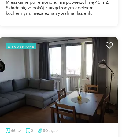
Mieszkanie po remoncie, ma powierzchnię 45 m2.
Składa się z: pokój z urządzonym aneksem
kuchennym, niezależna sypialnia, łazienk...
WYRÓŻNIONE
46
m
2
50
zł/m
2
2