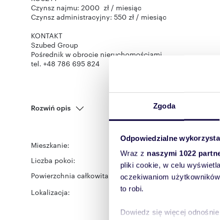
Czynsz najmu: 2000 zł / miesiąc
Czynsz administracyjny: 550 zł / miesiąc
KONTAKT
Szubed Group
Pośrednik w obrocie nieruchomościami
tel. +48 786 695 824
Zgoda
Rozwiń opis
Odpowiedzialne wykorzysta
Mieszkanie:
na wynajem
Wraz z
naszymi 1022 partn
Liczba pokoi:
1
pliki cookie, w celu wyświet
Powierzchnia całkowita:
78,70 m
2
oczekiwaniom użytkowników i
to robi.
Lokalizacja:
województwo:
wielkopol
Poznań
Dowiedz się więcej odnośnie