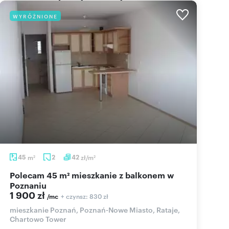
WYRÓŻNIONE
45
m
2
42
zł/m
2
2
Polecam 45 m² mieszkanie z balkonem w
Poznaniu
1 900 zł
+ czynsz: 830 zł
/mc
mieszkanie Poznań, Poznań-Nowe Miasto, Rataje,
Chartowo Tower