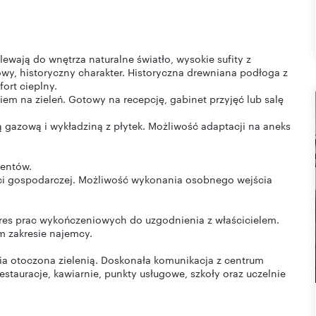
ewają do wnętrza naturalne światło, wysokie sufity z
wy, historyczny charakter. Historyczna drewniana podłoga z
ort cieplny.
em na zieleń. Gotowy na recepcję, gabinet przyjęć lub salę
gazową i wykładziną z płytek. Możliwość adaptacji na aneks
ientów.
ci gospodarczej. Możliwość wykonania osobnego wejścia
akres prac wykończeniowych do uzgodnienia z właścicielem.
m zakresie najemcy.
nia otoczona zielenią. Doskonała komunikacja z centrum
stauracje, kawiarnie, punkty usługowe, szkoły oraz uczelnie