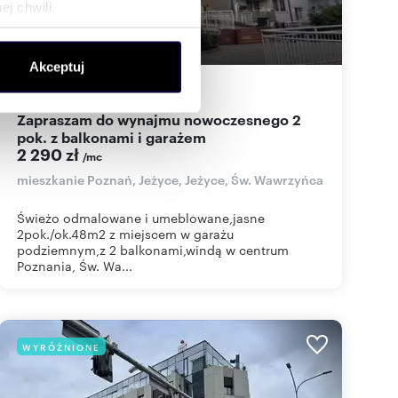
j chwili.
ołecznościowe i analizować
Akceptuj
artnerom społecznościowym,
48
m
2
48
zł/m
2
2
anymi od Ciebie lub
Zapraszam do wynajmu nowoczesnego 2
pok. z balkonami i garażem
2 290 zł
/mc
mieszkanie Poznań, Jeżyce, Jeżyce, Św. Wawrzyńca
Świeżo odmalowane i umeblowane,jasne
2pok./ok.48m2 z miejscem w garażu
podziemnym,z 2 balkonami,windą w centrum
Poznania, Św. Wa...
WYRÓŻNIONE