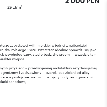
2 000 PLN
2
25 zł/m
rze zabytkowej willi miejskiej w jednej z najbardziej
ojska Polskiego 18/20. Przestrzeń idealnie sprawdzi się jako
ki lub psychologiczny, studio bądź showroom — wszędzie tam,
arakter miejsca.
anych przykładów przedwojennej architektury rezydencjalnej
ogrodzony i zadrzewiony — szeroki pas zieleni od ulicy
 miejsca postojowe oraz wolnostojący budynek z garażami i
klatki schodowej.