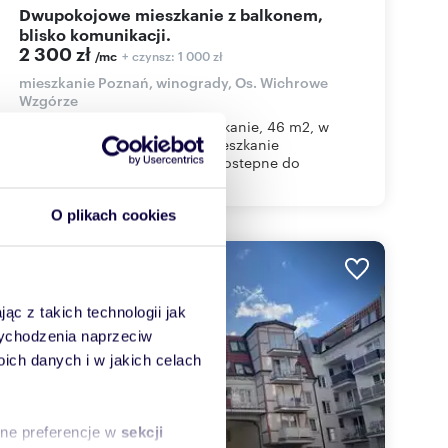
Dwupokojowe mieszkanie z balkonem,
blisko komunikacji.
2 300 zł
+ czynsz: 1 000 zł
/mc
mieszkanie Poznań, winogrady, Os. Wichrowe
Wzgórze
Wynajmę dwupokojowe mieszkanie, 46 m2, w
Poznaniu na Winogradach. Mieszkanie
umeblowane, od 15.08.2026 dostepne do
zamieszkania....
O plikach cookies
WYRÓŻNIONE
ąc z takich technologii jak
 wychodzenia naprzeciw
ch danych i w jakich celach
sne preferencje w
sekcji