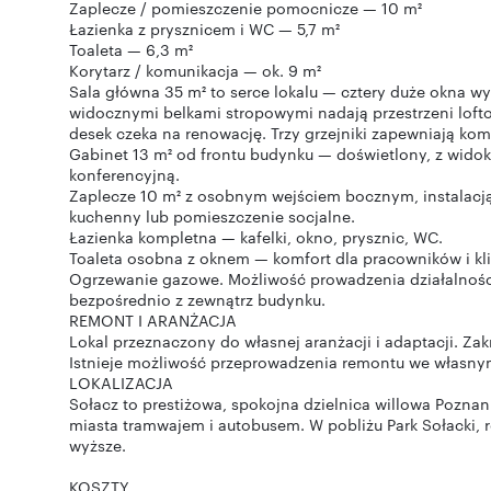
Zaplecze / pomieszczenie pomocnicze — 10 m²
Łazienka z prysznicem i WC — 5,7 m²
Toaleta — 6,3 m²
Korytarz / komunikacja — ok. 9 m²
Sala główna 35 m² to serce lokalu — cztery duże okna wyl
widocznymi belkami stropowymi nadają przestrzeni lofto
desek czeka na renowację. Trzy grzejniki zapewniają komf
Gabinet 13 m² od frontu budynku — doświetlony, z widoki
konferencyjną.
Zaplecze 10 m² z osobnym wejściem bocznym, instalacją 
kuchenny lub pomieszczenie socjalne.
Łazienka kompletna — kafelki, okno, prysznic, WC.
Toaleta osobna z oknem — komfort dla pracowników i kl
Ogrzewanie gazowe. Możliwość prowadzenia działalnoś
bezpośrednio z zewnątrz budynku.
REMONT I ARANŻACJA
Lokal przeznaczony do własnej aranżacji i adaptacji. Z
Istnieje możliwość przeprowadzenia remontu we własny
LOKALIZACJA
Sołacz to prestiżowa, spokojna dzielnica willowa Pozna
miasta tramwajem i autobusem. W pobliżu Park Sołacki, re
wyższe.
KOSZTY