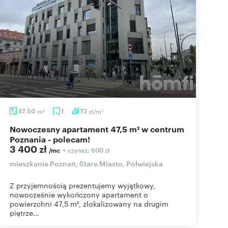
47,50
m
1
72
zł/m
2
2
Nowoczesny apartament 47,5 m² w centrum
Poznania - polecam!
3 400 zł
+ czynsz: 600 zł
/mc
mieszkanie Poznań, Stare Miasto, Półwiejska
Z przyjemnością prezentujemy wyjątkowy,
nowocześnie wykończony apartament o
powierzchni 47,5 m², zlokalizowany na drugim
piętrze...