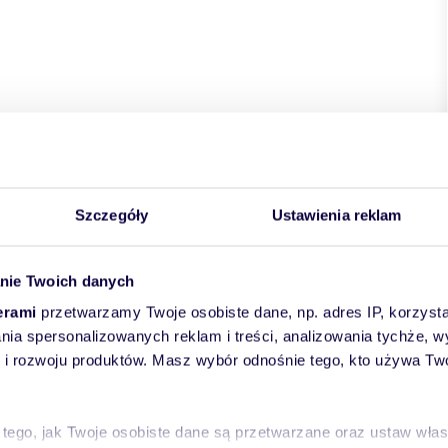
Szczegóły
Ustawienia reklam
nie Twoich danych
erami
przetwarzamy Twoje osobiste dane, np. adres IP, korzystaj
lania spersonalizowanych reklam i treści, analizowania tychże,
 rozwoju produktów. Masz wybór odnośnie tego, kto używa Twoi
skie
powiat:
Poznań
gmina:
Poznań-Jeżyce
miejscowość:
 tego, jak Twoje osobiste dane są przetwarzane oraz ustaw wła