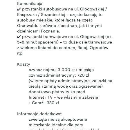
Komunikacja:
✔️ przystanki autobusowe na ul. Głogowskiej /
Kasprzaka / Sczanieckiej – często kursują tu
autobusy miejskie, które łączą tę część
Grunwaldu zarówno z centrum, jak i innymi
dzielnicami Poznania.
✔️ przystanki tramwajowe na ul. Głogowskiej (ok.
5–8 minut spacerem) – to duże osie tramwajowe
z wieloma liniami do centrum, Rataj, Ogrodów
itp.
Koszty
czynsz najmu: 3 000 zł / miesiąc
czynsz administracyjny: 720 zł
(w tym: opłaty administracyjne, zaliczki na
ciepłą i zimną wodę oraz ogrzewanie)
dodatkowo płatny tylko prąd
Internet i TV – we własnym zakresie
+ Garaż : 350 zł
Informacje dodatkowe:
zwierzęta nie są akceptowane
mieszkanie idealne dla pary