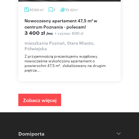
m
zł/m
47,50
1
72
2
2
Nowoczesny apartament 47,5 m² w
centrum Poznania - polecam!
3 400 zł
+ czynsz: 600 zł
/mc
mieszkanie Poznań, Stare Miasto,
Półwiejska
Z przyjemnością prezentujemy wyjątkowy,
nowocześnie wykończony apartament o
powierzchni 47,5 m², zlokalizowany na drugim
piętrze...
Zobacz więcej
Domiporta