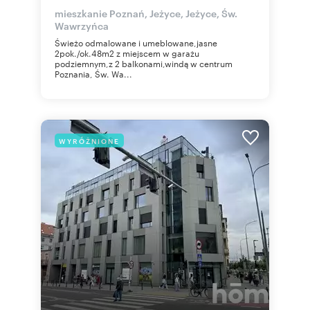
mieszkanie Poznań, Jeżyce, Jeżyce, Św.
Wawrzyńca
Świeżo odmalowane i umeblowane,jasne
2pok./ok.48m2 z miejscem w garażu
podziemnym,z 2 balkonami,windą w centrum
Poznania, Św. Wa...
WYRÓŻNIONE