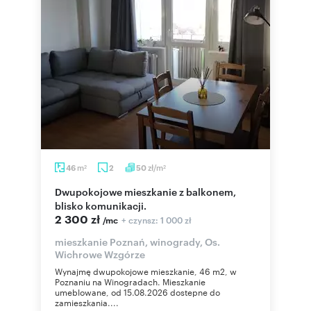
m
zł/m
46
2
50
2
2
Dwupokojowe mieszkanie z balkonem,
blisko komunikacji.
2 300 zł
+ czynsz: 1 000 zł
/mc
mieszkanie Poznań, winogrady, Os.
Wichrowe Wzgórze
Wynajmę dwupokojowe mieszkanie, 46 m2, w
Poznaniu na Winogradach. Mieszkanie
umeblowane, od 15.08.2026 dostepne do
zamieszkania....