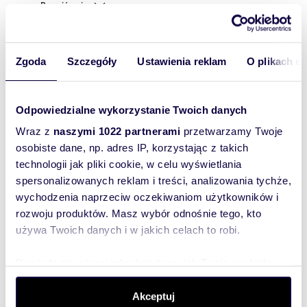
Rozwiń opis
Mieszkanie:
na wynajem
Liczba
2
Zgoda
Szczegóły
Ustawienia reklam
O plikach c
pokoi:
Powierzchni
50,50 m
2
a całkowita:
Odpowiedzialne wykorzystanie Twoich danych
Lokalizacja:
województwo:
wielkopolskie
Wraz z
naszymi 1022 partnerami
przetwarzamy Twoje
powiat:
Poznań
gmina:
Poznań
miejscowość:
Poznań
ulica:
Emilii
osobiste dane, np. adres IP, korzystając z takich
Sczanieckiej
technologii jak pliki cookie, w celu wyświetlania
Podobne oferty w tej lokalizacji
spersonalizowanych reklam i treści, analizowania tychże,
wychodzenia naprzeciw oczekiwaniom użytkowników i
WYRÓŻNIONE
rozwoju produktów. Masz wybór odnośnie tego, kto
używa Twoich danych i w jakich celach to robi.
Dowiedz się więcej odnośnie tego, jak Twoje osobiste
dane są przetwarzane oraz ustaw własne preferencje w
sekcji szczegółów
. W Deklaracji plików cookie możesz
Akceptuj