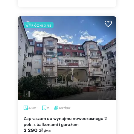
WYRÓŻNIONE
m
zł/m
48
2
48
2
2
Zapraszam do wynajmu nowoczesnego 2
pok. z balkonami i garażem
2 290 zł
/mc