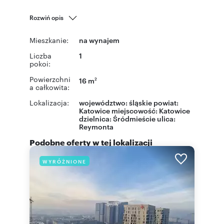
Rozwiń opis
Mieszkanie:
na wynajem
Liczba
1
pokoi:
Powierzchni
16 m
2
a całkowita:
Lokalizacja:
województwo:
śląskie
powiat:
Katowice
miejscowość:
Katowice
dzielnica:
Śródmieście
ulica:
Reymonta
Podobne oferty w tej lokalizacji
WYRÓŻNIONE