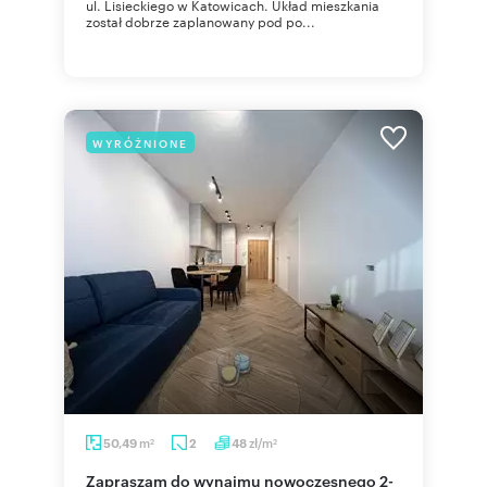
ul. Lisieckiego w Katowicach. Układ mieszkania
został dobrze zaplanowany pod po...
WYRÓŻNIONE
m
zł/m
50,49
2
48
2
2
Zapraszam do wynajmu nowoczesnego 2-