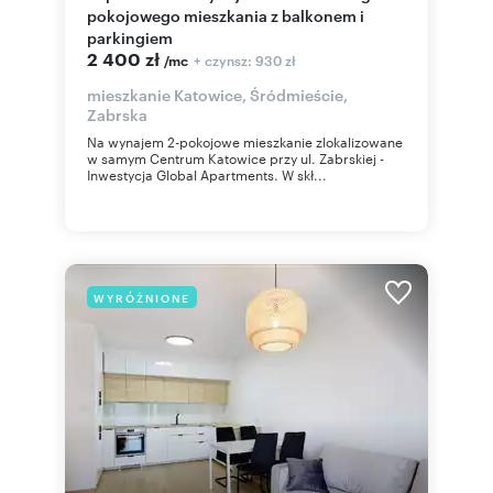
pokojowego mieszkania z balkonem i
parkingiem
2 400 zł
+ czynsz: 930 zł
/mc
mieszkanie Katowice, Śródmieście,
Zabrska
Na wynajem 2-pokojowe mieszkanie zlokalizowane
w samym Centrum Katowice przy ul. Zabrskiej -
Inwestycja Global Apartments. W skł...
WYRÓŻNIONE