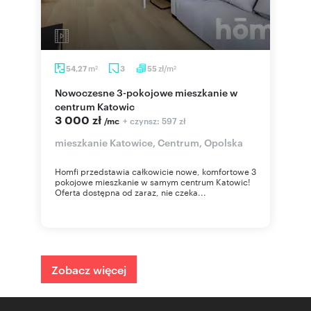
m
zł/m
54,27
3
55
2
2
Nowoczesne 3-pokojowe mieszkanie w
centrum Katowic
3 000 zł
+ czynsz: 597 zł
/mc
mieszkanie Katowice, Centrum, Opolska
Homfi przedstawia całkowicie nowe, komfortowe 3
pokojowe mieszkanie w samym centrum Katowic!
Oferta dostępna od zaraz, nie czeka...
Zobacz więcej