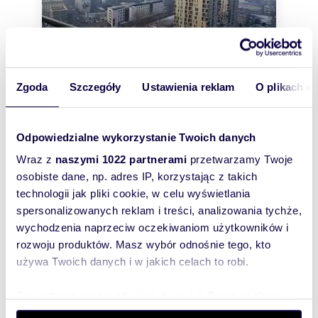
Zgoda
Szczegóły
Ustawienia reklam
O plikach c
m
zł/m
40
2
48
2
2
Wynajem 2-pokojowe z balkonem w
Odpowiedzialne wykorzystanie Twoich danych
centrum Katowic - nowoczesne
wyposażenie
Wraz z
naszymi 1022 partnerami
przetwarzamy Twoje
1 900 zł
+ czynsz: 900 zł
/mc
osobiste dane, np. adres IP, korzystając z takich
technologii jak pliki cookie, w celu wyświetlania
mieszkanie Katowice, Centrum, Sokolska
spersonalizowanych reklam i treści, analizowania tychże,
Na wynajem nieruchomość znajdujące sie w
wychodzenia naprzeciw oczekiwaniom użytkowników i
centrum Katowicach przy ul. Sokolskiej 33
rozwoju produktów. Masz wybór odnośnie tego, kto
Mieszkanie znajduję sie na 18 piętrze w wysok...
używa Twoich danych i w jakich celach to robi.
Dowiedz się więcej odnośnie tego, jak Twoje osobiste
dane są przetwarzane oraz ustaw własne preferencje w