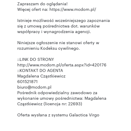
Zapraszam do oglądania!
Więcej ofert na: https://www.mcdom.pl/
Istnieje możliwość wcześniejszego zapoznania
się z umową pośrednictwa dot. warunków
współpracy i wynagrodzenia agencji.
Niniejsze ogłoszenie nie stanowi oferty w
rozumieniu Kodeksu cywilnego.
::LINK DO STRONY
http://www.mcdom.pl/oferta.aspx?id=420176
::KONTAKT DO AGENTA
Magdalena Cząstkiewicz
601521871
biuro@mcdom.pl
Pośrednik odpowiedzialny zawodowo za
wykonanie umowy pośrednictwa: Magdalena
Cząstkiewicz (licencja nr: 22693)
Oferta wysłana z systemu Galactica Virgo