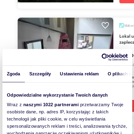
m
158
Lokal użytkowy 143 m² z witrynami, biurami i
zaplec
599 0
lokal 
Zgoda
Szczegóły
Ustawienia reklam
O plikach c
Zachęcam
użytkowe
Sobieski
Odpowiedzialne wykorzystanie Twoich danych
Wraz z
naszymi 1022 partnerami
przetwarzamy Twoje
osobiste dane, np. adres IP, korzystając z takich
technologii jak pliki cookie, w celu wyświetlania
spersonalizowanych reklam i treści, analizowania tychże,
wychodzenia naprzeciw oczekiwaniom użytkowników i
m