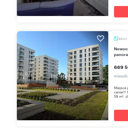
m
59
2
Nowoczesne 3-pokojowe mieszkanie z
panora
669 5
mieszk
Miejsce 
cenie!!!
59 m², zl