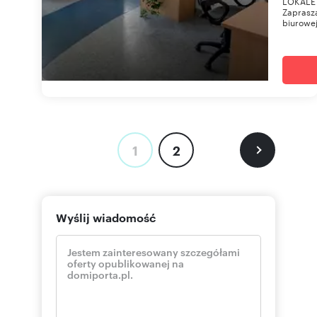
LOKALE 
Zaprasza
biurowej
1
2
Wyślij wiadomość