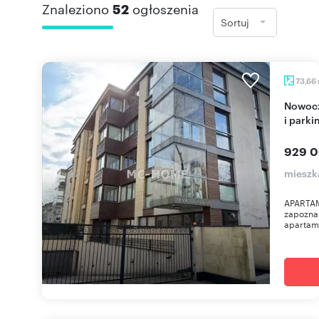
Znaleziono
52
ogłoszenia
Sortuj
73,66
Nowoczesny 3-pokojowy apartament z balkonem
i parki
929 0
mieszk
APARTAM
zapoznan
apartame