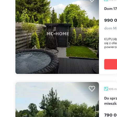
Dom 1
990 0
dom Mi
KUPUJĄC
się z of
powierzc
m
105
Do sprzedania przestronne 3-pokojowe
mieszk
790 0