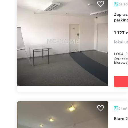
32,2
Zapraszam do wynajmu biura na Zawodziu z
parking
1 127 
lokal 
LOKALE 
Zaprasza
biurowej
m
24
2
Biuro