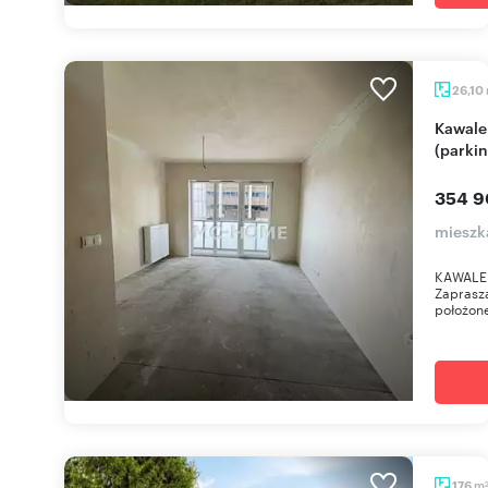
26,10
Kawalerka w Global Apartments Katowice
(parkin
354 9
mieszk
KAWALE
Zaprasza
położone
m
176