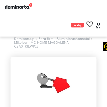
Dodaj
ogłoszenie
›
›
›
Domiporta.pl
Baza firm
Biura nieruchomości
›
Mikołów
MC-HOME MAGDALENA
CZĄSTKIEWICZ