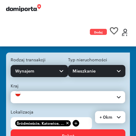
Dodaj
ogłoszenie
Rodzaj transakcji
Typ nieruchomości
Wynajem
Mieszkanie
Kraj
Lokalizacja
+ 0km
+
Śródmieście, Katowice, ...
Pokaż