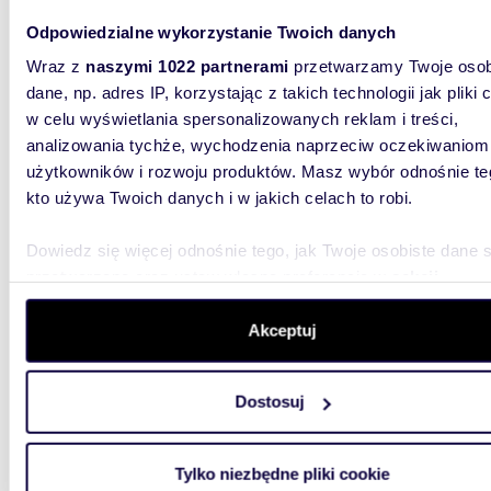
Odpowiedzialne wykorzystanie Twoich danych
Wraz z
naszymi 1022 partnerami
przetwarzamy Twoje osob
dane, np. adres IP, korzystając z takich technologii jak pliki 
w celu wyświetlania spersonalizowanych reklam i treści,
m
19
2
analizowania tychże, wychodzenia naprzeciw oczekiwaniom
Nowoczesne studio 19 m² po remoncie,
użytkowników i rozwoju produktów. Masz wybór odnośnie te
klimaty
kto używa Twoich danych i w jakich celach to robi.
2 150 
Dowiedz się więcej odnośnie tego, jak Twoje osobiste dane 
mieszk
przetwarzane oraz ustaw własne preferencje w
sekcji
szczegółów
. W Deklaracji plików cookie możesz zmienić lu
Nowocze
wycofać swoją zgodę w dowolnej chwili.
Akceptuj
Katowic!
kilka kro
Wykorzystujemy pliki cookie do spersonalizowania treści i r
Dostosuj
aby oferować funkcje społecznościowe i analizować ruch w 
witrynie. Informacje o tym, jak korzystasz z naszej witryny,
udostępniamy partnerom społecznościowym, reklamowym i
Tylko niezbędne pliki cookie
analitycznym. Partnerzy mogą połączyć te informacje z inn