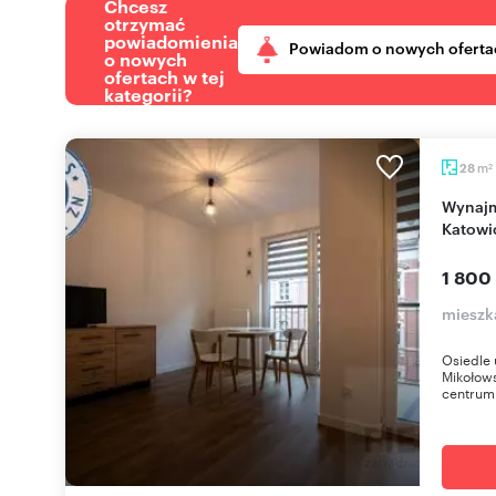
Chcesz
otrzymać
powiadomienia
Powiadom o nowych oferta
o nowych
ofertach w tej
kategorii?
m
28
2
Wynajmę jasne mieszkanie 28 m² z balkonem w
Katowi
1 800
mieszk
Osiedle 
Mikołows
centrum 