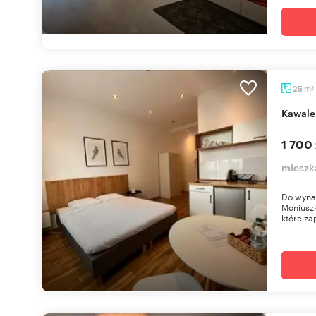
m
25
2
Kawal
1 700 
mieszk
Do wynaj
Moniuszk
które za