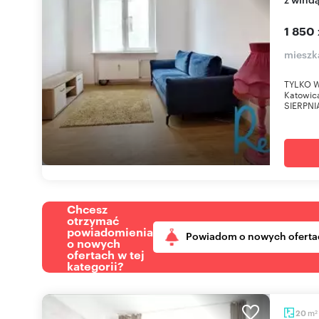
1 850 
mieszk
TYLKO W
Katowic
SIERPNI
Chcesz
otrzymać
powiadomienia
Powiadom o nowych oferta
o nowych
ofertach w tej
kategorii?
m
20
2