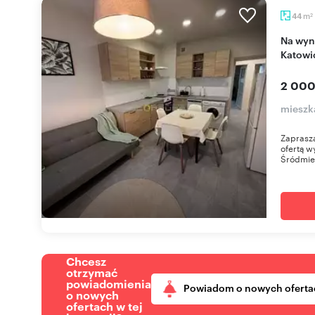
m
44
2
Na wynajem komfortowe 44 m² mieszkanie w
Katowi
2 000
mieszk
Zaprasza
ofertą 
Śródmieś
Chcesz
otrzymać
powiadomienia
Powiadom o nowych oferta
o nowych
ofertach w tej