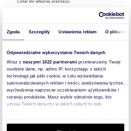
Lokal do własnej aranżacji.
Zapraszam do kontaktu :
Paulina Michalska
tel.518 706 538
::DODATKOWE INFORMACJE
Zgoda
Szczegóły
Ustawienia reklam
O plikach c
Rodzaj budynku: blok
Dozór budynku: monitoring
Gaz: brak
Woda: pompa
Odpowiedzialne wykorzystanie Twoich danych
Dojazd: asfalt
Otoczenie: osiedle
Wraz z
naszymi 1022 partnerami
przetwarzamy Twoje
Ogrzewanie: podłogowe
osobiste dane, np. adres IP, korzystając z takich
Internet: TAK
technologii jak pliki cookie, w celu wyświetlania
Komunikacja publ.: autobus
spersonalizowanych reklam i treści, analizowania tychże,
Winda: NIE
Możliwość parkowania: tak
wychodzenia naprzeciw oczekiwaniom użytkowników i
Naziemn. miejsc parking.: 3
rozwoju produktów. Masz wybór odnośnie tego, kto
Położenie lokalu: ulica osiedlowa
używa Twoich danych i w jakich celach to robi.
Witryna wystawowa: od ulicy
Wejście: od ulicy
Liczba wejść: 2
Dowiedz się więcej odnośnie tego, jak Twoje osobiste
Min. okres naj. (mies.): 12
dane są przetwarzane oraz ustaw własne preferencje w
Opłaty w czynszu: wywóz śmieci, woda, fundusz