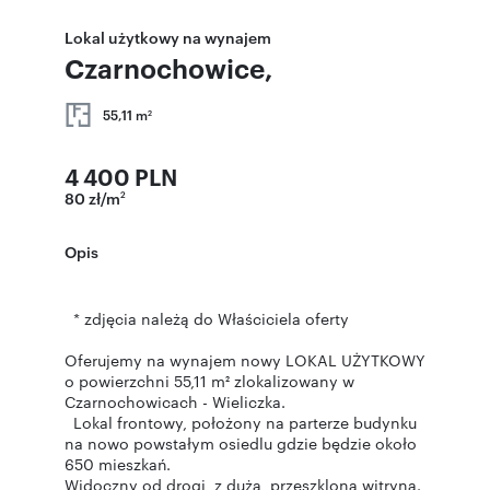
Lokal użytkowy na wynajem
Czarnochowice,
55,11 m
2
4 400 PLN
80 zł/m
2
Opis
* zdjęcia należą do Właściciela oferty
Oferujemy na wynajem nowy LOKAL UŻYTKOWY
o powierzchni 55,11 m² zlokalizowany w
Czarnochowicach - Wieliczka.
Lokal frontowy, położony na parterze budynku
na nowo powstałym osiedlu gdzie będzie około
650 mieszkań.
Widoczny od drogi, z dużą, przeszkloną witryną.