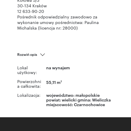
Kołowa 5/3
30-134 Kraków
12 633-90-20
Pośrednik odpowiedzialny zawodowo za
wykonanie umowy pośrednictwa: Paulina
Michalska (licencja nr: 28000)
Rozwiń opis
Lokal
na wynajem
użytkowy:
Powierzchni
55,11 m
2
a całkowita:
Lokalizacja:
województwo:
małopolskie
powiat:
wielicki
gmina:
Wieliczka
miejscowość:
Czarnochowice