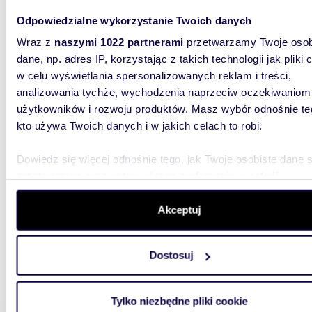
Luksusowa willa 560 m2 z basenem i garażem 3
Odpowiedzialne wykorzystanie Twoich danych
auta z
Wraz z
naszymi 1022 partnerami
przetwarzamy Twoje osob
11 00
dane, np. adres IP, korzystając z takich technologii jak pliki 
w celu wyświetlania spersonalizowanych reklam i treści,
dom Ko
analizowania tychże, wychodzenia naprzeciw oczekiwaniom
EUROVILL
użytkowników i rozwoju produktów. Masz wybór odnośnie te
sprzeda
kto używa Twoich danych i w jakich celach to robi.
Konstanc
Dowiedz się więcej odnośnie tego, jak Twoje osobiste dane 
przetwarzane oraz ustaw własne preferencje w
sekcji
szczegółów
. W Deklaracji plików cookie możesz zmienić lu
wycofać swoją zgodę w dowolnej chwili.
Akceptuj
Wykorzystujemy pliki cookie do spersonalizowania treści i r
171,0
WYRÓŻNIONE
Dostosuj
aby oferować funkcje społecznościowe i analizować ruch w 
Sprzedam dom bliźniak 5 pokoi, po remoncie,
witrynie. Informacje o tym, jak korzystasz z naszej witryny,
fotowo
udostępniamy partnerom społecznościowym, reklamowym i
Tylko niezbędne pliki cookie
2 800
analitycznym. Partnerzy mogą połączyć te informacje z inn