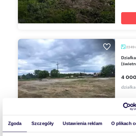
2249
Działka usługowa 22,49 ara w Węgrzcach
(świetn
4 000
działk
!! OFER
wynajęci
zlokaliz
Zgoda
Szczegóły
Ustawienia reklam
O plikach c