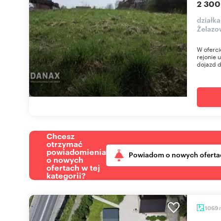
2 300
działk
Żelazo
W oferci
rejonie 
dojazd d
Chcesz
otrzymać
powiadomienia
Powiadom o nowych oferta
o nowych
ofertach w tej
kategorii?
1069