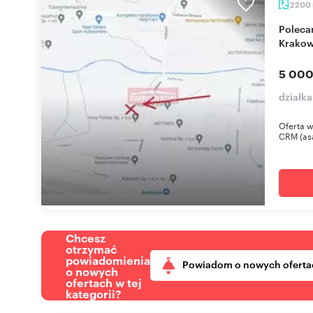
2200
Polecam dużą działkę 2200 m² do wynajęcia w
Krakow
5 000
działka
Oferta w
CRM (as
Chcesz
otrzymać
powiadomienia
Powiadom o nowych oferta
o nowych
ofertach w tej
kategorii?