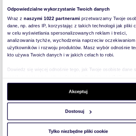
Odpowiedzialne wykorzystanie Twoich danych
Wraz z
naszymi 1022 partnerami
przetwarzamy Twoje osob
m
876
dane, np. adres IP, korzystając z takich technologii jak pliki 
Dział
w celu wyświetlania spersonalizowanych reklam i treści,
analizowania tychże, wychodzenia naprzeciw oczekiwaniom
2 000
użytkowników i rozwoju produktów. Masz wybór odnośnie te
kto używa Twoich danych i w jakich celach to robi.
działka
Zgrabna
Dowiedz się więcej odnośnie tego, jak Twoje osobiste dane 
przy ul
przetwarzane oraz ustaw własne preferencje w
sekcji
planem 
szczegółów
. W Deklaracji plików cookie możesz zmienić lu
wycofać swoją zgodę w dowolnej chwili.
Akceptuj
Wykorzystujemy pliki cookie do spersonalizowania treści i r
Dostosuj
aby oferować funkcje społecznościowe i analizować ruch w 
witrynie. Informacje o tym, jak korzystasz z naszej witryny,
1800
udostępniamy partnerom społecznościowym, reklamowym i
Tylko niezbędne pliki cookie
analitycznym. Partnerzy mogą połączyć te informacje z inn