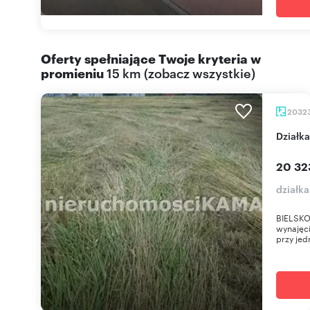
Oferty spełniające Twoje kryteria w
promieniu
15 km
(
zobacz wszystkie
)
2032
Dział
20 32
działka
BIELSKO
wynajęc
przy jed