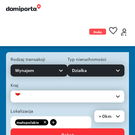
Dodaj
ogłoszenie
Rodzaj transakcji
Typ nieruchomości
Wynajem
Działka
Kraj
Lokalizacja
+ 0km
+
małopolskie
Pokaż