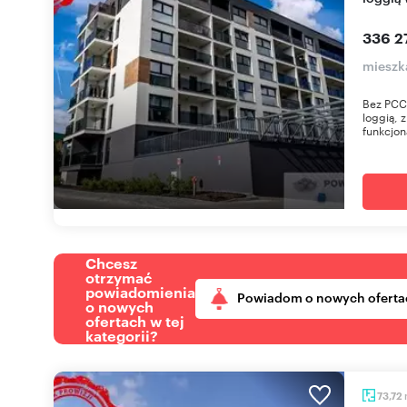
336 27
mieszk
Bez PCC,
loggią, 
funkcjon
Chcesz
otrzymać
powiadomienia
Powiadom o nowych oferta
o nowych
ofertach w tej
kategorii?
73,72