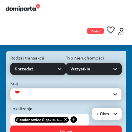
Dodaj
ogłoszenie
Rodzaj transakcji
Typ nieruchomości
Sprzedaż
Wszystkie
Kraj
Lokalizacja
+ 0km
+
Siemianowice Śląskie, ś...
Pokaż