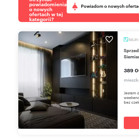
powiadomienia
Powiadom o nowych oferta
o nowych
ofertach w tej
kategorii?
50,31
Sprzedam gotowe 2-pokojowe mieszkanie w
Siemia
389 0
mieszka
Jestem d
weekend
bez czek