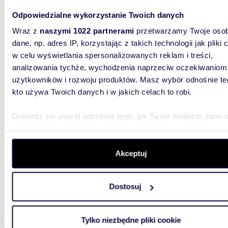
Odpowiedzialne wykorzystanie Twoich danych
Wraz z
naszymi 1022 partnerami
przetwarzamy Twoje osob
dane, np. adres IP, korzystając z takich technologii jak pliki 
w celu wyświetlania spersonalizowanych reklam i treści,
m
185
analizowania tychże, wychodzenia naprzeciw oczekiwaniom
użytkowników i rozwoju produktów. Masz wybór odnośnie te
Kamie
kto używa Twoich danych i w jakich celach to robi.
560 0
Dowiedz się więcej odnośnie tego, jak Twoje osobiste dane 
dom Si
przetwarzane oraz ustaw własne preferencje w
sekcji
szczegółów
. W Deklaracji plików cookie możesz zmienić lu
Na sprze
m², zlok
wycofać swoją zgodę w dowolnej chwili.
Akceptuj
Siemiano
Wykorzystujemy pliki cookie do spersonalizowania treści i r
Dostosuj
aby oferować funkcje społecznościowe i analizować ruch w 
witrynie. Informacje o tym, jak korzystasz z naszej witryny,
udostępniamy partnerom społecznościowym, reklamowym i
Tylko niezbędne pliki cookie
analitycznym. Partnerzy mogą połączyć te informacje z inn