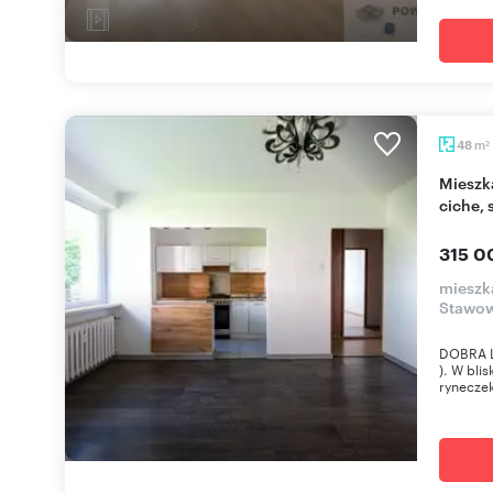
m
48
2
Mieszkanie 48 m² w Siemianowicach Śląskich -
ciche, 
315 0
mieszk
Stawo
DOBRA L
). W bli
ryneczek