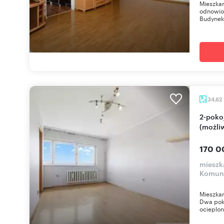
Mieszkan
odnowio
Budynek
34,62
2-pokojowe mieszkanie w centrum Siemianowic
(możliw
170 0
mieszk
Komuny
Mieszkan
Dwa pok
ocieplon