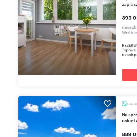
zapras
395 0
mieszk
Wróble
REZERWA
Topowa l
trzech po
1875
Na sprzedaż działka 1875 m² pod zabudowę i
usługi
889 0