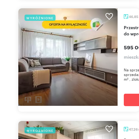
46,85
WYRÓŻNIONE
Przestronne 3-pokoje na os. Kalinowym - gotowe
do wpr
595 0
mieszk
Na sprze
sprzeda
m² , zlok
47,26
WYRÓŻNIONE