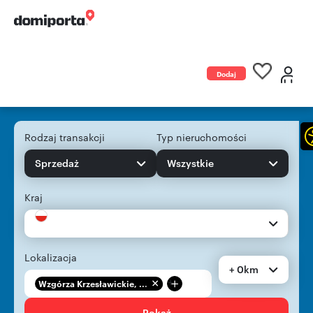
Dodaj
ogłoszenie
Rodzaj transakcji
Typ nieruchomości
Sprzedaż
Wszystkie
Kraj
Lokalizacja
+ 0km
+
Wzgórza Krzesławickie, ...
Pokaż