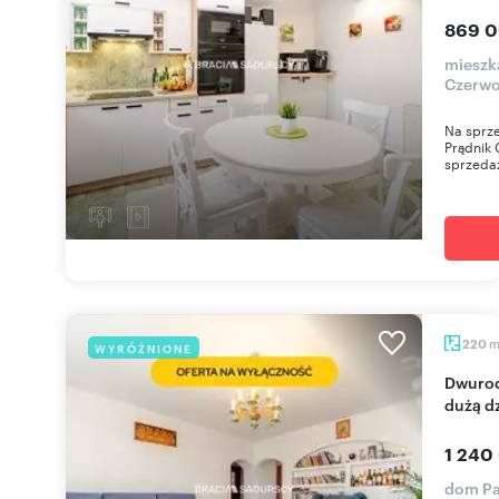
869 0
mieszk
Czerwo
Na sprze
Prądnik 
sprzedaż
220
WYRÓŻNIONE
Dwurodzinny dom 220 m² z pięknym widokiem i
dużą dz
1 240
dom Pa