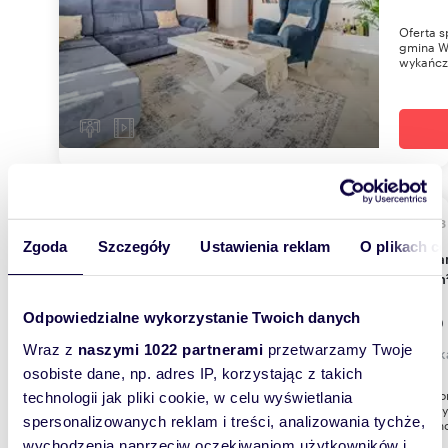
Oferta 
gmina W
wykańcza
98,53
WYRÓŻNIONE
Zgoda
Szczegóły
Ustawienia reklam
O plikach c
Polecam przestronne dwupoziomowe mieszkanie
98,5 m²
Odpowiedzialne wykorzystanie Twoich danych
1 030
Wraz z
naszymi 1022 partnerami
przetwarzamy Twoje
mieszk
osobiste dane, np. adres IP, korzystając z takich
Przestr
technologii jak pliki cookie, w celu wyświetlania
z klimaty
spersonalizowanych reklam i treści, analizowania tychże,
Nieruch
wychodzenia naprzeciw oczekiwaniom użytkowników i