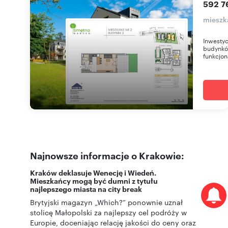
592 7
mieszk
Inwesty
budynków
funkcjona
Najnowsze informacje o Krakowie:
Kraków deklasuje Wenecję i Wiedeń.
Mieszkańcy mogą być dumni z tytułu
najlepszego miasta na city break
Brytyjski magazyn „Which?” ponownie uznał
stolicę Małopolski za najlepszy cel podróży w
Europie, doceniając relację jakości do ceny oraz