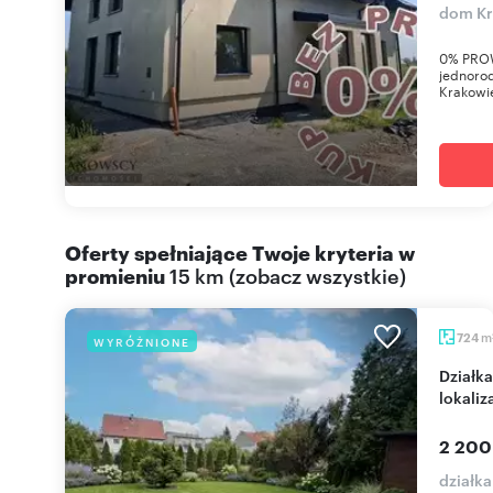
dom Kr
0% PROW
jednoro
Krakowie
Oferty spełniające Twoje kryteria w
promieniu
15 km
(
zobacz wszystkie
)
m
724
WYRÓŻNIONE
Działka 724 m² z domem w Krakowie, świetna
lokaliz
2 200
działk