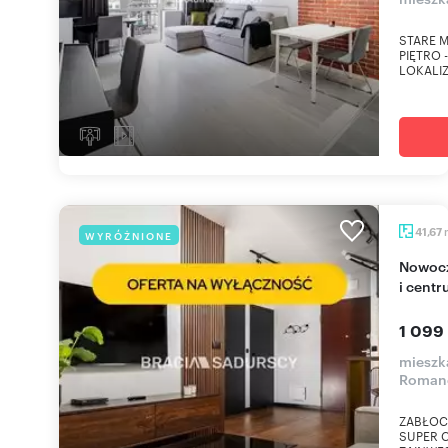
STARE M
PIĘTRO 
LOKALIZA
41,67
WYRÓŻNIONE
Nowoczesne 2-pokoje z balkonem, blisko uczelni
i cent
1 099
mieszk
Roman
ZABŁOCI
SUPER CE