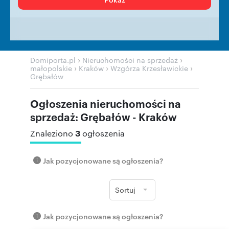
›
›
Domiporta.pl
Nieruchomości na sprzedaż
›
›
›
małopolskie
Kraków
Wzgórza Krzesławickie
Grębałów
Ogłoszenia nieruchomości na
sprzedaż: Grębałów - Kraków
3
Znaleziono
ogłoszenia
Jak pozycjonowane są ogłoszenia?
Sortuj
Jak pozycjonowane są ogłoszenia?