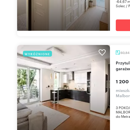
-64,67 m
Solec / 
60,84
WYRÓŻNIONE
Przytulne 3-pokojowe mieszkanie z loggią i
garaże
1 200
mieszk
Malbor
3 POKOJ
MALBORS
do Metra