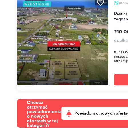
1009
WYRÓŻNIONE
Działki budowlane blisko morza,
zagosp
210 0
działk
BEZ POŚ
sprzedaż
atrakcyjn
Chcesz
otrzymać
powiadomienia
Powiadom o nowych oferta
o nowych
ofertach w tej
kategorii?