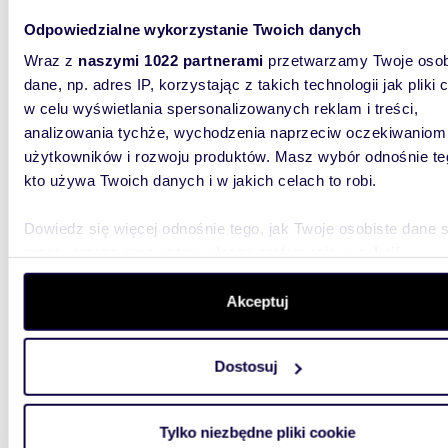
Zapraszam do zakupu działki z domem i garażem
Odpowiedzialne wykorzystanie Twoich danych
120 m²
Wraz z
naszymi 1022 partnerami
przetwarzamy Twoje osob
dane, np. adres IP, korzystając z takich technologii jak pliki 
1 200
w celu wyświetlania spersonalizowanych reklam i treści,
działk
analizowania tychże, wychodzenia naprzeciw oczekiwaniom
użytkowników i rozwoju produktów. Masz wybór odnośnie te
Na sprz
zlokaliz
kto używa Twoich danych i w jakich celach to robi.
Zacisza w
Dowiedz się więcej odnośnie tego, jak Twoje osobiste dane 
przetwarzane oraz ustaw własne preferencje w
sekcji
szczegółów
. W Deklaracji plików cookie możesz zmienić lu
wycofać swoją zgodę w dowolnej chwili.
Akceptuj
Wykorzystujemy pliki cookie do spersonalizowania treści i r
m
398
WYRÓŻNIONE
Dostosuj
aby oferować funkcje społecznościowe i analizować ruch w 
Zapraszam do obejrzenia domu 398 m² z
witrynie. Informacje o tym, jak korzystasz z naszej witryny,
potenc
udostępniamy partnerom społecznościowym, reklamowym i
Tylko niezbędne pliki cookie
analitycznym. Partnerzy mogą połączyć te informacje z inn