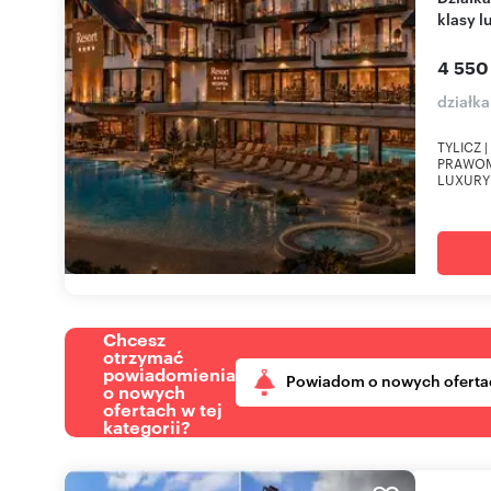
klasy l
4 550
działka
TYLICZ 
PRAWOM
LUXURY J
Chcesz
otrzymać
powiadomienia
Powiadom o nowych oferta
o nowych
ofertach w tej
kategorii?