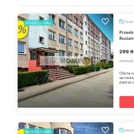
73,05
WYRÓŻNIONE
Przestronne 4-pokojowe mieszkanie w
Rucian
299 9
mieszk
Oferta n
sprzedaż
piętrze 
m
243
WYRÓŻNIONE