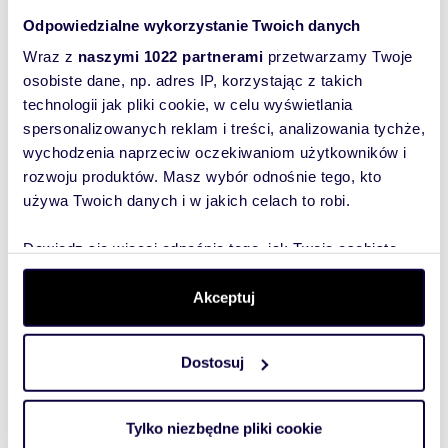
o cenę
Odpowiedzialne wykorzystanie Twoich danych
54,88 m
5
3
Zapytaj
2
Wraz z
naszymi 1022 partnerami
przetwarzamy Twoje
o cenę
osobiste dane, np. adres IP, korzystając z takich
32,83 m
technologii jak pliki cookie, w celu wyświetlania
5
1
Zapytaj
2
spersonalizowanych reklam i treści, analizowania tychże,
o cenę
wychodzenia naprzeciw oczekiwaniom użytkowników i
37,41 m
5
1
Zapytaj
2
rozwoju produktów. Masz wybór odnośnie tego, kto
o cenę
używa Twoich danych i w jakich celach to robi.
Dowiedz się więcej odnośnie tego, jak Twoje osobiste
Podobne
dane są przetwarzane oraz ustaw własne preferencje w
sekcji szczegółów
. W Deklaracji plików cookie możesz
nieruchomości
Akceptuj
zmienić lub wycofać swoją zgodę w dowolnej chwili.
Dostosuj
Wykorzystujemy pliki cookie do spersonalizowania treści
i reklam, aby oferować funkcje społecznościowe i
analizować ruch w naszej witrynie. Informacje o tym, jak
Tylko niezbędne pliki cookie
korzystasz z naszej witryny, udostępniamy partnerom