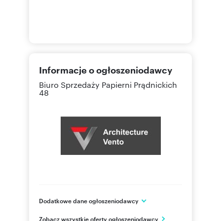
Informacje o ogłoszeniodawcy
Biuro Sprzedaży
Papierni Prądnickich
48
Dodatkowe dane ogłoszeniodawcy
Architecture Vento Sp. z o.o. Sp.k
Zobacz wszystkie oferty ogłoszeniodawcy
ul. Marcika 6