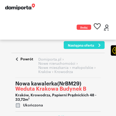
Dodaj
ogłoszenie
Następna oferta
Powrót
›
Domiporta.pl
›
Nowe nieruchomości
›
›
Nowe mieszkania
małopolskie
›
Kraków
Krowodrza
Nowa kawalerka(NrBM29)
Weduta Krakowa Budynek B
Kraków
,
Krowodrza
,
Papierni Prądnickich 48
-
33,72m
2
Ukończona