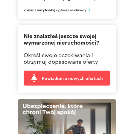
Kraków
Zobacz wizytówkę ogłoszeniodawcy
małopolskie
506 41
Pokaż telefon
Nie znalazłeś jeszcze swojej
519 32
Pokaż telefon
wymarzonej nieruchomości?
Określ swoje oczekiwania i
otrzymuj dopasowane oferty
Powiadom o nowych ofertach