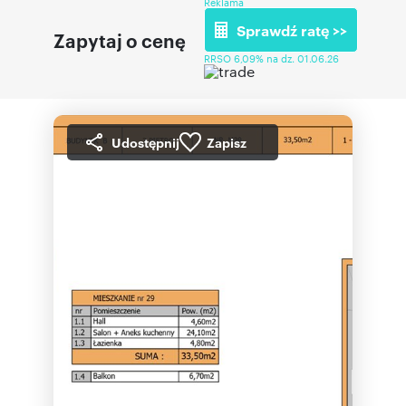
Reklama
Sprawdź ratę >>
Zapytaj o cenę
RRSO 6,09% na dz. 01.06.26
Udostępnij
Zapisz