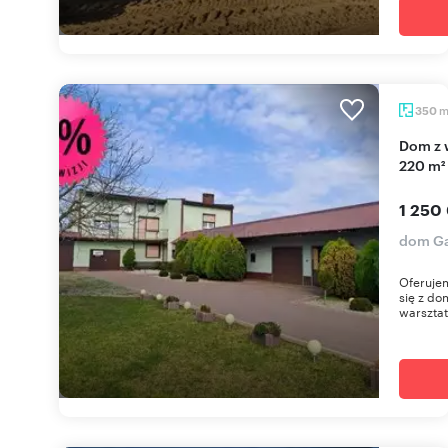
350
Dom z warsztatem i panelami fotowoltaicznymi
220 m²
1 250
dom Ga
Oferuje
się z d
warsztat