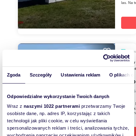
las. Na t
m
120
Dom w Puszczy Kaliska - 120 m², gotowy do
wykońc
Zgoda
Szczegóły
Ustawienia reklam
O plikach c
299 0
dom Pi
Odpowiedzialne wykorzystanie Twoich danych
DOM W 
Wraz z
naszymi 1022 partnerami
przetwarzamy Twoje
sprzedaż
Wiosenne
osobiste dane, np. adres IP, korzystając z takich
technologii jak pliki cookie, w celu wyświetlania
spersonalizowanych reklam i treści, analizowania tychże,
wychodzenia naprzeciw oczekiwaniom użytkowników i