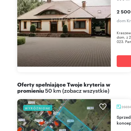
2 500
dom Kr
Kraszewi
dom, z 2
023. Pam
Oferty spełniające Twoje kryteria w
promieniu
50 km
(
zobacz wszystkie
)
2669
WYRÓŻNIONE
Sprzedam działkę inwestycyjną 26 694 m² z
koncep