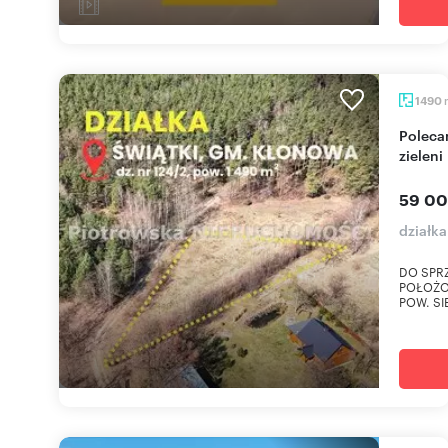
1490
Polecam działkę 1490 m² w otoczeniu lasów i
zieleni
59 00
działka
DO SPR
POŁOŻO
POW. SI