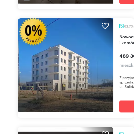
62,73
Nowoczesne 3-pokojowe mieszkanie z balkonem
i komó
489 3
mieszk
Z przyj
sprzedaż
ul. Solid