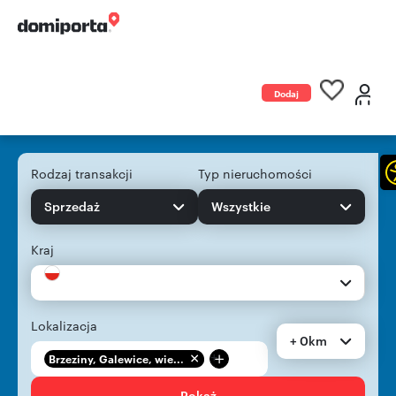
Dodaj
ogłoszenie
Rodzaj transakcji
Typ nieruchomości
Sprzedaż
Wszystkie
Kraj
Lokalizacja
+ 0km
+
Brzeziny, Galewice, wie...
Pokaż