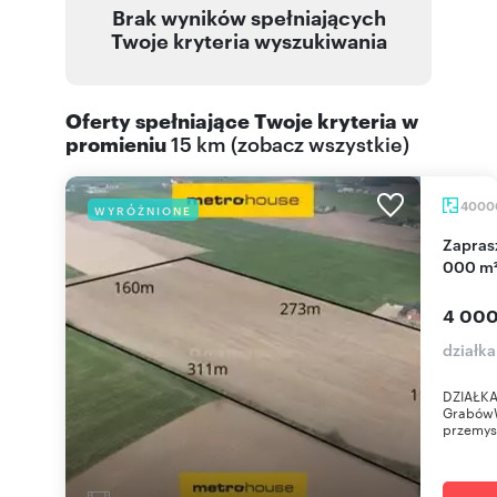
Brak wyników spełniających
Twoje kryteria wyszukiwania
Oferty spełniające Twoje kryteria w
promieniu
15 km
(
zobacz wszystkie
)
4000
WYRÓŻNIONE
Zapraszam do zakupu działki przemysłowej 40
000 m²
4 000
działk
DZIAŁKA
GrabówW
przemys