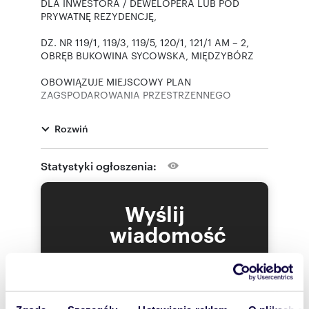
DLA INWESTORA / DEWELOPERA LUB POD
PRYWATNĘ REZYDENCJĘ,
DZ. NR 119/1, 119/3, 119/5, 120/1, 121/1 AM – 2,
OBRĘB BUKOWINA SYCOWSKA, MIĘDZYBÓRZ
OBOWIĄZUJE MIEJSCOWY PLAN
ZAGSPODAROWANIA PRZESTRZENNEGO
WG KTÓRE DZIAŁKI NALEŻĄ DO ZABUDOWY
MIESZKANIOWO - USŁUGOWEJ ( MN/U ) ORAZ
Rozwiń
ROLNICZEJ (R ) zgodnie z przedstawionymi
mapkami
Statystyki ogłoszenia:
Zostały przygotowane 3 wstępne koncepcje:
a) zabudowa jednorodzinna wolnostojąca
Wyślij
b) zabudowa jednorodzinna w zabudowie
bliźniaczej
wiadomość
c) zabudowa jednorodzinna w zabudowie
szeregowej
To najlepszy
sposób, aby
Zapraszam.
właściciel