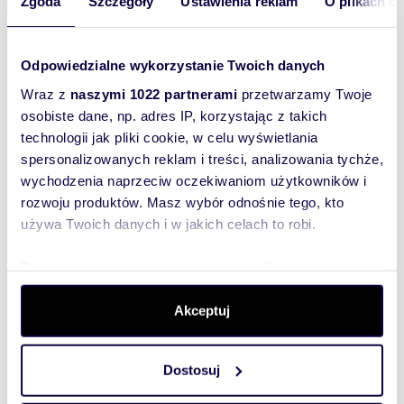
Zgoda
Szczegóły
Ustawienia reklam
O plikach c
oferty
szybko się z
Tobą
Odpowiedzialne wykorzystanie Twoich danych
skontaktował!
Wraz z
naszymi 1022 partnerami
przetwarzamy Twoje
osobiste dane, np. adres IP, korzystając z takich
technologii jak pliki cookie, w celu wyświetlania
spersonalizowanych reklam i treści, analizowania tychże,
wychodzenia naprzeciw oczekiwaniom użytkowników i
rozwoju produktów. Masz wybór odnośnie tego, kto
używa Twoich danych i w jakich celach to robi.
Dowiedz się więcej odnośnie tego, jak Twoje osobiste
dane są przetwarzane oraz ustaw własne preferencje w
sekcji szczegółów
. W Deklaracji plików cookie możesz
Akceptuj
zmienić lub wycofać swoją zgodę w dowolnej chwili.
Dostosuj
Wykorzystujemy pliki cookie do spersonalizowania treści
i reklam, aby oferować funkcje społecznościowe i