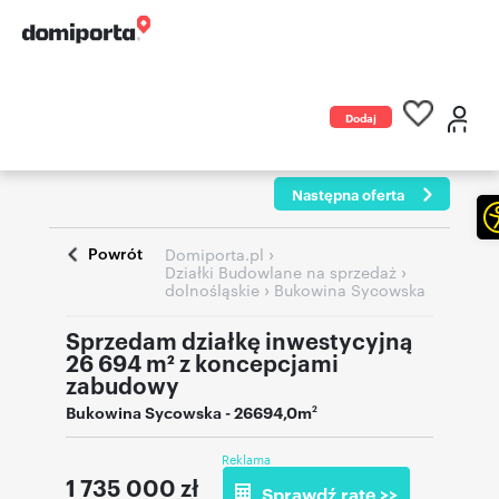
Dodaj
ogłoszenie
Następna oferta
Powrót
›
Domiporta.pl
›
Działki Budowlane na sprzedaż
›
dolnośląskie
Bukowina Sycowska
Sprzedam działkę inwestycyjną
26 694 m² z koncepcjami
zabudowy
Bukowina Sycowska
- 26694,0m
2
Reklama
1 735 000
zł
Sprawdź ratę >>