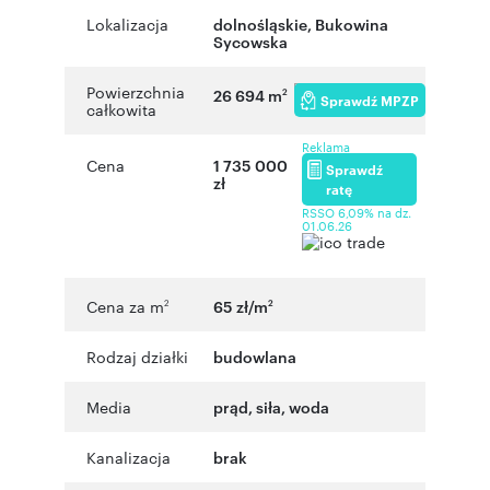
Lokalizacja
dolnośląskie
,
Bukowina
Sycowska
Powierzchnia
26 694 m
2
Sprawdź MPZP
całkowita
Reklama
Cena
1 735 000
Sprawdź
zł
ratę
RSSO 6,09% na dz.
01.06.26
Cena za m
65 zł/m
2
2
Rodzaj działki
budowlana
Media
prąd, siła, woda
Kanalizacja
brak