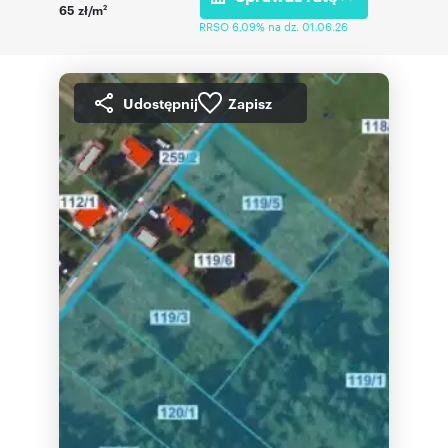
65 zł/m
2
RRSO 6,09% na dz. 01.06.26
Udostępnij
Zapisz