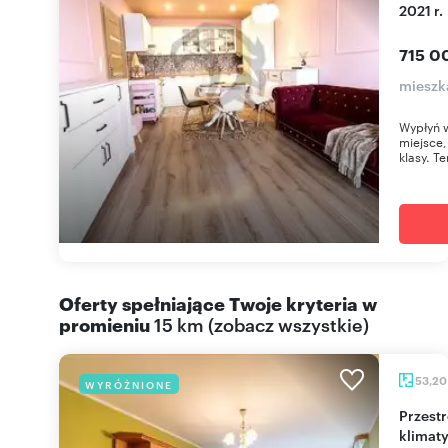
2021 r.
715 0
mieszk
Wypłyń w
miejsce,
klasy. Te
Oferty spełniające Twoje kryteria w
promieniu
15 km
(
zobacz wszystkie
)
53,2
WYRÓŻNIONE
Przestronne 3-pokojowe mieszkanie z loggią i
klimaty