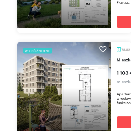
Franza..
78,82
WYRÓŻNIONE
miesz
1 103 
mieszk
Apartam
wrocław
funkcjon