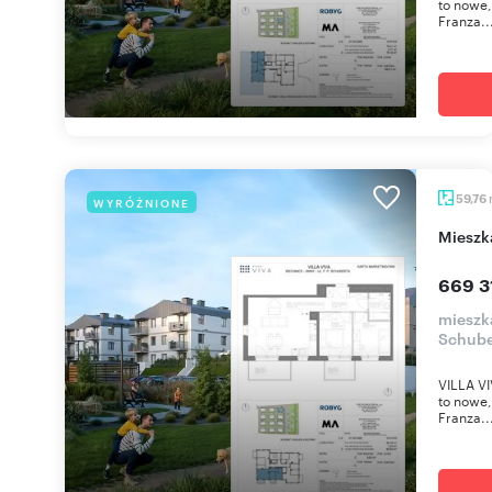
to nowe,
Franza..
59,76
WYRÓŻNIONE
miesz
669 31
mieszka
Schube
VILLA VI
to nowe,
Franza..