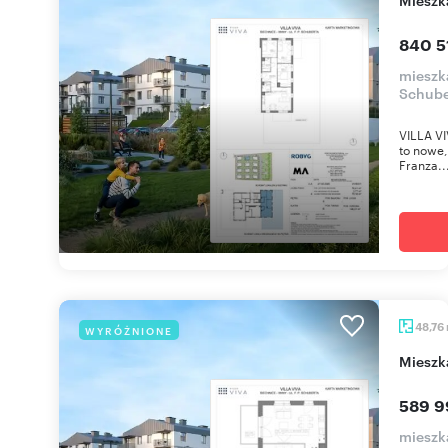
840 5
mieszka
Schube
VILLA VI
to nowe,
Franza..
48,76
WYRÓŻNIONE
miesz
589 9
mieszka