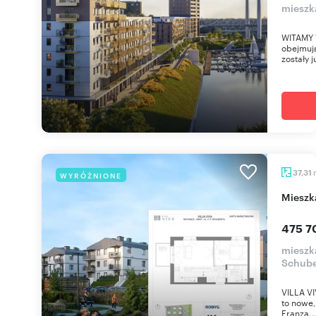
mieszk
WITAMY 
obejmują
zostały j
37,31
WYRÓŻNIONE
miesz
475 7
mieszka
Schube
VILLA VI
to nowe,
Franza..