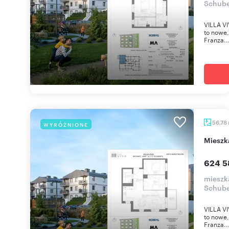
Schube
VILLA VI
to nowe,
Franza..
56,78
WYRÓŻNIONE
miesz
624 5
mieszka
Schube
VILLA VI
to nowe,
Franza..