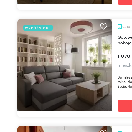
m
63
WYRÓŻNIONE
2
Gotowe do wprowadzenia, nowoczesne 3-
pokojo
1 070
mieszka
Są miesz
takie, d
życia.Na