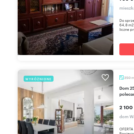
mieszk
Do sprz
64,8 m2 
liczne pr
250
WYRÓŻNIONE
Dom 250 m² z tarasem i ogródkiem w Wawer -
poleca
2 100
dom Wa
OFERTA 
Powierzc