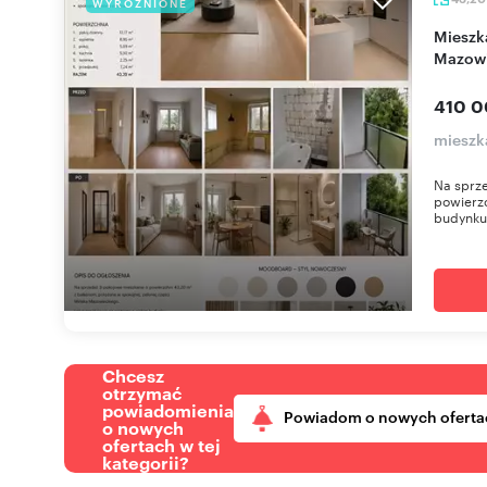
WYRÓŻNIONE
Mieszkanie 43 m² z balkonem w Mińsku
Mazowi
410 0
mieszk
Na sprze
powierz
budynku 
Chcesz
otrzymać
powiadomienia
Powiadom o nowych oferta
o nowych
ofertach w tej
kategorii?