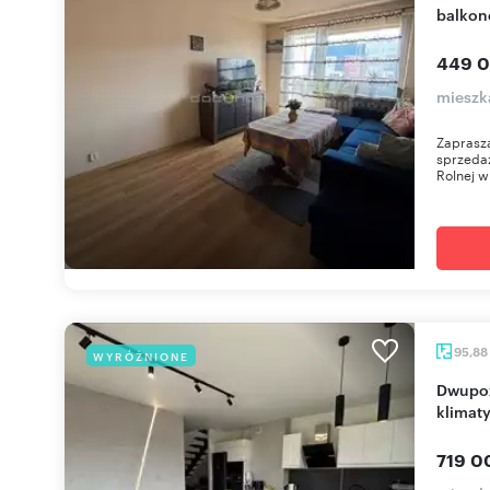
balkon
449 0
mieszk
Zaprasza
sprzeda
Rolnej w
95,88
WYRÓŻNIONE
Dwupoziomowe mieszkanie z balkonami i
klimaty
719 0