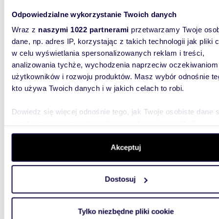
96,3
Odpowiedzialne wykorzystanie Twoich danych
WYRÓŻNIONE
Sprzedam dom bliźniak z kominkiem i tarasem w
Wraz z
naszymi 1022 partnerami
przetwarzamy Twoje osob
Konar
dane, np. adres IP, korzystając z takich technologii jak pliki 
w celu wyświetlania spersonalizowanych reklam i treści,
1 099
analizowania tychże, wychodzenia naprzeciw oczekiwaniom
dom Ko
użytkowników i rozwoju produktów. Masz wybór odnośnie te
kto używa Twoich danych i w jakich celach to robi.
Biuro n
jednorod
96,30 mk
Dowiedz się więcej odnośnie tego, jak Twoje osobiste dane 
przetwarzane oraz ustaw własne preferencje w
sekcji
szczegółów
. W Deklaracji plików cookie możesz zmienić lu
wycofać swoją zgodę w dowolnej chwili.
Akceptuj
Wykorzystujemy pliki cookie do spersonalizowania treści i r
Dostosuj
aby oferować funkcje społecznościowe i analizować ruch w 
m
110
WYRÓŻNIONE
witrynie. Informacje o tym, jak korzystasz z naszej witryny,
udostępniamy partnerom społecznościowym, reklamowym i
Przestronne 5-pokojowe mieszkanie z tarasem i
Tylko niezbędne pliki cookie
dwoma 
analitycznym. Partnerzy mogą połączyć te informacje z inn