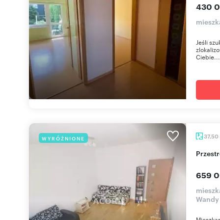
430 0
mieszk
Jeśli sz
zlokaliz
Ciebie...
37,50
WYRÓŻNIONE
Przes
659 0
mieszk
Wandy
Mieszkan