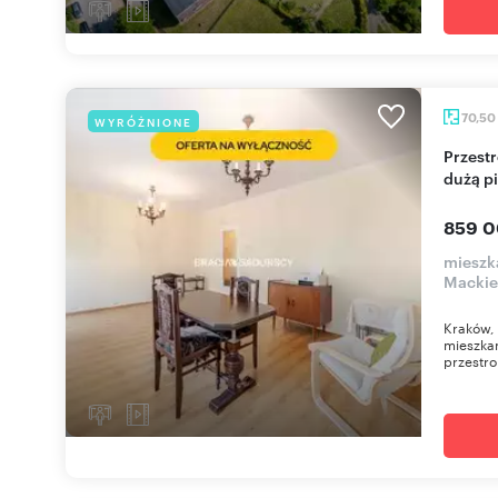
70,50
WYRÓŻNIONE
Przestronne 4-pokojowe mieszkanie z loggią i
dużą p
859 0
mieszka
Mackie
Kraków, 
mieszkan
przestro