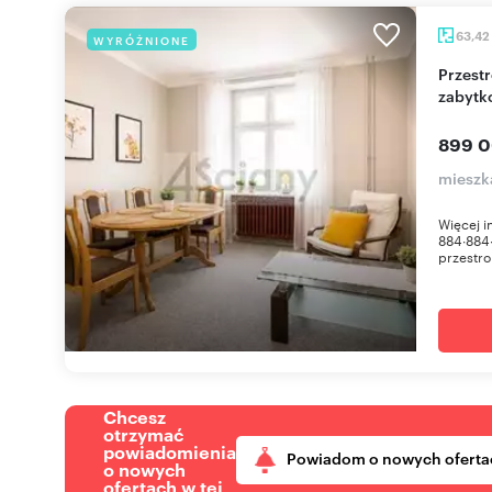
63,42
WYRÓŻNIONE
Przestronne 2-pokojowe mieszkanie w
zabytk
899 0
mieszk
Więcej 
884∙884
przestro
Chcesz
otrzymać
powiadomienia
Powiadom o nowych oferta
o nowych
ofertach w tej