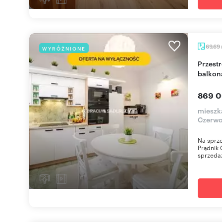
69,69
WYRÓŻNIONE
Przestronne 3-pokojowe mieszkanie 70 m² z
balkon
869 0
mieszk
Czerwo
Na sprze
Prądnik 
sprzedaż