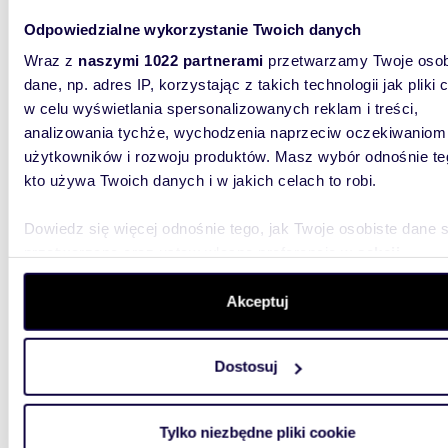
Odpowiedzialne wykorzystanie Twoich danych
Wraz z
naszymi 1022 partnerami
przetwarzamy Twoje osob
dane, np. adres IP, korzystając z takich technologii jak pliki 
m
44
WYRÓŻNIONE
2
w celu wyświetlania spersonalizowanych reklam i treści,
Na sprzedaż 44 m² mieszkanie z basenem i
analizowania tychże, wychodzenia naprzeciw oczekiwaniom
prywat
użytkowników i rozwoju produktów. Masz wybór odnośnie te
kto używa Twoich danych i w jakich celach to robi.
390 0
mieszk
Dowiedz się więcej odnośnie tego, jak Twoje osobiste dane 
przetwarzane oraz ustaw własne preferencje w
sekcji
Na sprz
szczegółów
. W Deklaracji plików cookie możesz zmienić lu
kameral
Narwią, 
wycofać swoją zgodę w dowolnej chwili.
Akceptuj
Wykorzystujemy pliki cookie do spersonalizowania treści i r
Dostosuj
aby oferować funkcje społecznościowe i analizować ruch w 
witrynie. Informacje o tym, jak korzystasz z naszej witryny,
udostępniamy partnerom społecznościowym, reklamowym i
Tylko niezbędne pliki cookie
analitycznym. Partnerzy mogą połączyć te informacje z inn