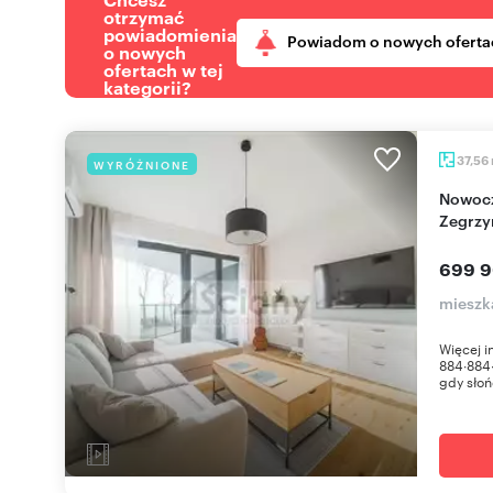
otrzymać
powiadomienia
Powiadom o nowych oferta
o nowych
ofertach w tej
kategorii?
37,56
WYRÓŻNIONE
Nowoczesny apartament z tarasem nad Zalewem
Zegrzy
699 9
mieszk
Więcej 
884∙884∙
gdy słoń